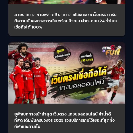
สายบาคาร่า ห้ามพลาด!! บาคาร่า allbacara เว็บตรง การัน
ตีความมั่นคงทางการเงิน พร้อมมีระบบ ฝาก-ถอน 24 ชั่วโมง
เชื่อถือได้ 100%
ยูฟ่าเบททางเข้าล่าสุด เว็บตรง แทงบอลออนไลน์ ค่าน้ำดี
ที่สุด เดิมพันครบวงจร 2025 รวมบริการเกมไว้เยอะที่สุดทั้ง
กีฬาและคาสิโน