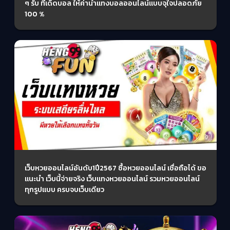
ๆ รับ ทีเด็ดบอล ให้ค่าน้ำแทงบอลออนไลน์แบบจุใจปลอดภัย
100 %
เว็บหวยออนไลน์อันดับ1ปี2567 ซื้อหวยออนไลน์ เชื่อถือได้ ขอ
แนะนำ เว็บนี้จ่ายจริง เว็บแทงหวยออนไลน์ รวมหวยออนไลน์
ทุกรูปแบบ ครบจบเว็บเดียว