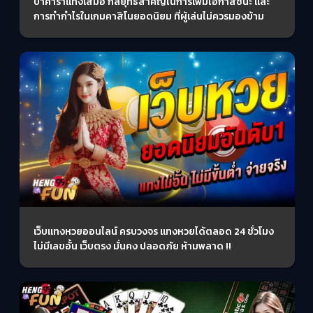
บาคาร่าแทงเสมอ กลยุทธ์สำคัญในการเพิ่มโอกาสชนะ และ
การทำกำไรในเกมคาสิโนยอดนิยม ที่ผู้เล่นไม่ควรมองข้าม
เว็บแทงหวยออนไลน์ ครบวงจร แทงหวยได้ตลอด 24 ชั่วโมง
ไม่มีเลขอั้น เว็บตรง มั่นคง ปลอดภัย ห้ามพลาด !!