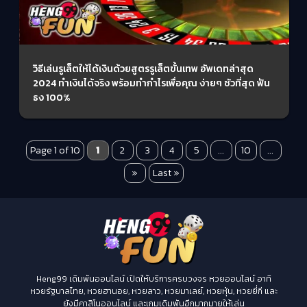
วิธีเล่นรูเล็ตให้ได้เงินด้วยสูตรรูเล็ตขั้นเทพ อัพเดทล่าสุด
2024 ทำเงินได้จริง พร้อมทำกำไรเพื่อคุณ ง่ายๆ ชัวที่สุด ฟัน
ธง 100%
Page 1 of 10
1
2
3
4
5
...
10
...
»
Last »
Heng99 เดิมพันออนไลน์ เปิดให้บริการครบวงจร หวยออนไลน์ อาทิ
หวยรัฐบาลไทย, หวยฮานอย, หวยลาว, หวยมาเลย์, หวยหุ้น, หวยยี่กี และ
ยังมีคาสิโนออนไลน์ และเกมเดิมพันอีกมากมายให้เล่น