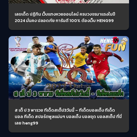
เลขเด็ด ปฏิทิน เว็บแทงหวยออนไลน์ ครบวงจรมาแรงในปี
2024 มั่นคง ปลอดภัย การันตี 100% ต้องเว็บ HENG99
ส เต็ ป 3 พารวย ทีเด็ดสเต็ป3วันนี้ – ทีเด็ดบอลเต็ง ทีเด็ด
บอล ทีเด็ด สปอร์ตพูลแม่นๆ บอลเต็ง บอลชุด บอลสเต็ป ที่นี่
เลย heng99