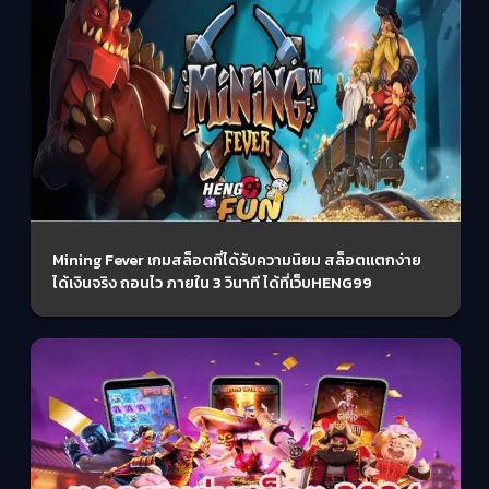
Mining Fever เกมสล็อตที่ได้รับความนิยม สล็อตแตกง่าย
ได้เงินจริง ถอนไว ภายใน 3 วินาที ได้ที่เว็บHENG99