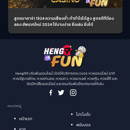
สูตรบาคาร่า 1324 ความเสี่ยงต่ำ ทำกำไรได้สูง สูตรดีที่ต้อง
ลอง อัพเดทใหม่ 2024 ใช้งานง่าย ยิ่งเล่น ยิ่งได้
Heng99 เดิมพันออนไลน์ เปิดให้บริการครบวงจร หวยออนไลน์ อาทิ
หวยรัฐบาลไทย, หวยฮานอย, หวยลาว, หวยมาเลย์, หวยหุ้น, หวยยี่กี และ
ยังมีคาสิโนออนไลน์ และเกมเดิมพันอีกมากมายให้เล่น
หมวดหมู่
โปรโมชั่น
หน้าแรก
พนันบอล
หวย