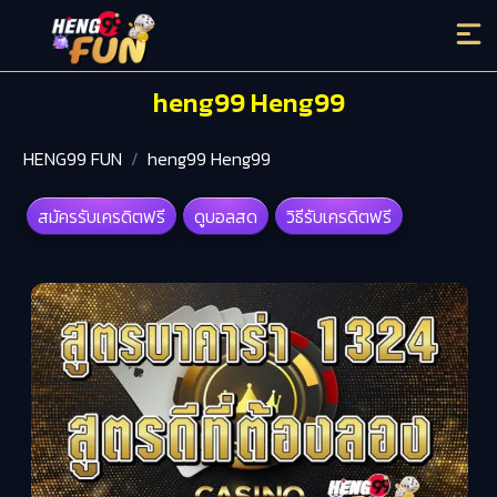
heng99 Heng99
HENG99 FUN
heng99 Heng99
สมัครรับเครดิตฟรี
ดูบอลสด
วิธีรับเครดิตฟรี