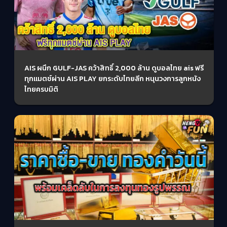
AIS ผนึก GULF-JAS คว้าสิทธิ์ 2,000 ล้าน ดูบอลไทย ais ฟรี
ทุกแมตช์ผ่าน AIS PLAY ยกระดับไทยลีก หนุนวงการลูกหนัง
ไทยครบมิติ