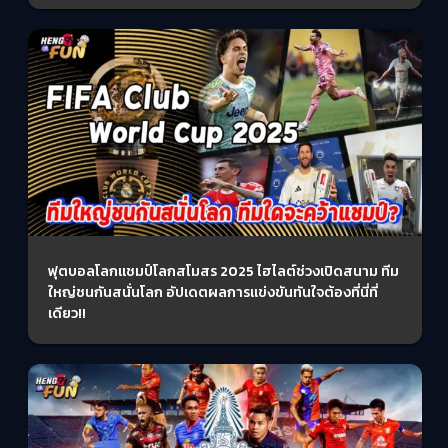
ฟุตบอลโลกแชมป์โลกสโมสร 2025 ไฮไลต์ช่วงเปิดสนาม ทีม
ใหญ่ชนกันสนั่นโลก อัปเดตผลการแข่งขันทันใจต้องที่นี่ที่
เดียว!!