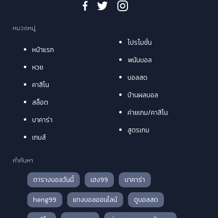
หมวดหมู่
โปรโมชั่น
หน้าแรก
พนันบอล
หวย
บอลสด
คาสิโน
บ้านผลบอล
สล็อต
ค่ายเกม/คาสิโน
บาคาร่า
สูตรเกม
เกมส์
คำค้นหา
ตารางบอลวันนี้
เฮง99
บาคาร่า
heng99
แทงบอลออนไลน์
ดูบอลสด