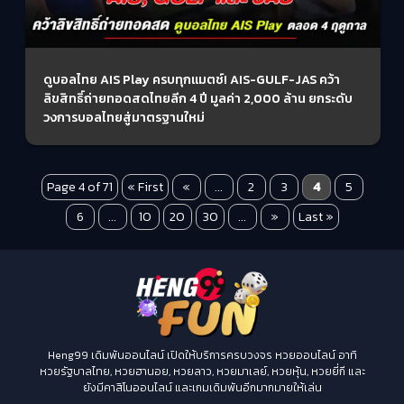
ดูบอลไทย AIS Play ครบทุกแมตช์! AIS-GULF-JAS คว้า
ลิขสิทธิ์ถ่ายทอดสดไทยลีก 4 ปี มูลค่า 2,000 ล้าน ยกระดับ
วงการบอลไทยสู่มาตรฐานใหม่
Page 4 of 71
« First
«
...
2
3
4
5
6
...
10
20
30
...
»
Last »
Heng99 เดิมพันออนไลน์ เปิดให้บริการครบวงจร หวยออนไลน์ อาทิ
หวยรัฐบาลไทย, หวยฮานอย, หวยลาว, หวยมาเลย์, หวยหุ้น, หวยยี่กี และ
ยังมีคาสิโนออนไลน์ และเกมเดิมพันอีกมากมายให้เล่น