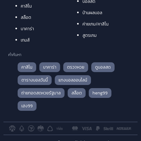
บอลสด
คาสิโน
บ้านผลบอล
สล็อต
ค่ายเกม/คาสิโน
บาคาร่า
สูตรเกม
เกมส์
คำค้นหา
คาสิโน
บาคาร่า
ตรวจหวย
ดูบอลสด
ตารางบอลวันนี้
แทงบอลออนไลน์
ถ่ายทอดสดหวยรัฐบาล
สล็อต
heng99
เฮง99