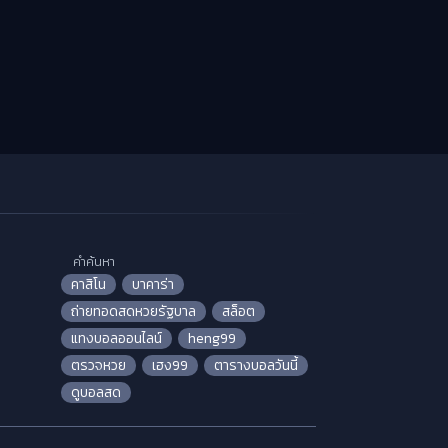
คำค้นหา
คาสิโน
บาคาร่า
ถ่ายทอดสดหวยรัฐบาล
สล็อต
แทงบอลออนไลน์
heng99
ตรวจหวย
เฮง99
ตารางบอลวันนี้
ดูบอลสด