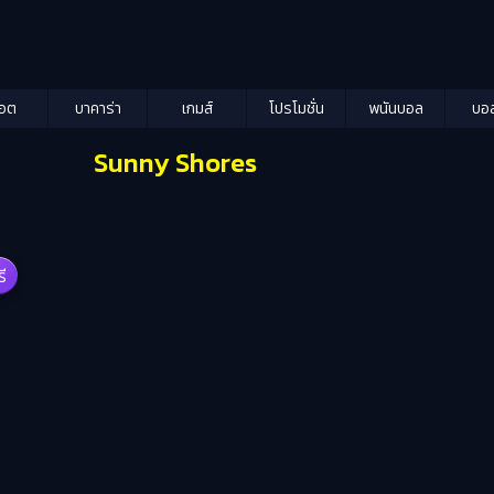
็อต
บาคาร่า
เกมส์
โปรโมชั่น
พนันบอล
บอ
Sunny Shores
รี