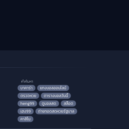
คำค้นหา
บาคาร่า
แทงบอลออนไลน์
ตรวจหวย
ตารางบอลวันนี้
heng99
ดูบอลสด
สล็อต
เฮง99
ถ่ายทอดสดหวยรัฐบาล
คาสิโน