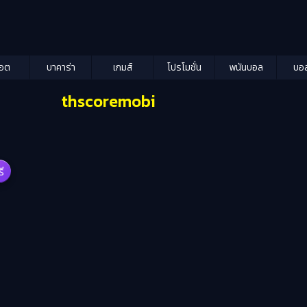
็อต
บาคาร่า
เกมส์
โปรโมชั่น
พนันบอล
บอ
thscoremobi
รี