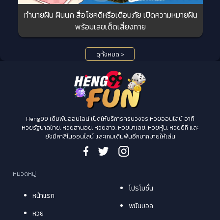
ทำนายฝัน ฝันนก สื่อโชคดีหรือเตือนภัย เปิดความหมายฝัน
พร้อมเลขเด็ดเสี่ยงทาย
ดูทั้งหมด >
Heng99 เดิมพันออนไลน์ เปิดให้บริการครบวงจร หวยออนไลน์ อาทิ
หวยรัฐบาลไทย, หวยฮานอย, หวยลาว, หวยมาเลย์, หวยหุ้น, หวยยี่กี และ
ยังมีคาสิโนออนไลน์ และเกมเดิมพันอีกมากมายให้เล่น
หมวดหมู่
โปรโมชั่น
หน้าแรก
พนันบอล
หวย