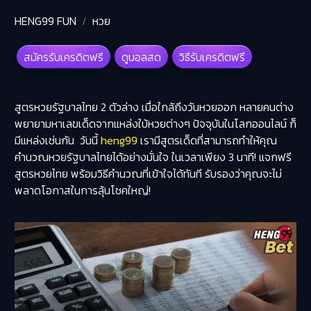
HENG99 FUN
หวย
สมัครรับเครดิตฟรี
ดูบอลสด
วิธีรับเครดิตฟรี
สูตรหวยรัฐบาลไทย 2 ตัวล่าง เมื่อใกล้ถึงวันหวยออก หลายคนต่าง
พยายามหาเลขเด็ดจากแหล่งใบ้หวยต่างๆ ปัจจุบันในโลกออนไลน์ ก็
มีแหล่งเช่นกัน วันนี้
heng99
เรามีสูตรเด็ดที่สามารถทำให้คุณ
คำนวณหวยรัฐบาลไทยได้อย่างมั่นใจ ในเวลาเพียง 3 นาที! แจกฟรี
สูตรหวยไทย
พร้อมวิธีคำนวณที่เข้าใจได้ทันที รับรองว่าคุณจะไม่
พลาดโอกาสในการลุ้นโชคใหญ่!