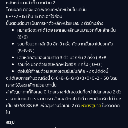
หลักหน่วย แล้วก็ บวกด้วย 2
โดยผลที่เกิดจะ เอาเพียงแค่หลักหน่วยไปแค่นั้น
6+7+2 =15 เก็บ 15 ทดเอาไว้ก่อน
ขั้นตอนต่อมา เป็นการหาตัวหลักหน่วย เลข 2 ตัวข้างล่าง
หมายถึงจะหาได้โดย เอาเลขหลักแสนมาบวกกับหลักหมื่น
(6+6)
รวมทั้งบวก หลักสิบ อีก 3 ครั้ง ถัดจากนั้นเอาไปบวกกับ
(8+8+8 )
เลขหลักสิบของเลขท้าย 3 ตัว บวกกัน 2 ครั้ง ( 8+8
รวมทั้ง บวกด้วยเลขหลักหน่วยอีก 2 ครั้ง ( 0+0 )
ต่อไปให้ทำลบด้วยเลขคงเดิมซึมซึงก็คือ -2 จะได้ดังนี้
จะได้เลขการคำนวณดังนี้ 6+6+8+8+8+8+8+0+0-2 =
50
โดย
เราจะใช้เลขหลักหน่วย เท่านั้น
สำคัญมากๆก็คือเลข 0 โดยเราจะได้เลขเด่นที่จะนำไปแทงเลข 2 ตัว
ล่าง แม่นๆแล้ว เราสามารถ จับเลขอีก 4 ตัวนี้ มาชนกันครับ ไม่ว่าจะ
เป็น
50 58 88 68
เพื่อลุ้นรางวัลเลข 2 ตัว
หวยรัฐบาล
ในงวดถัด
ไป
สรุป