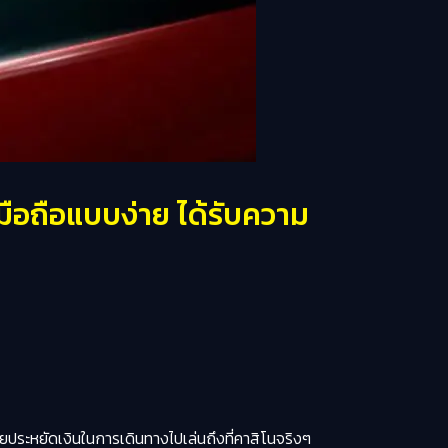
อถือแบบง่าย ได้รับความ
ยประหยัดเงินในการเดินทางไปเล่นถึงที่คาสิโนจริงๆ