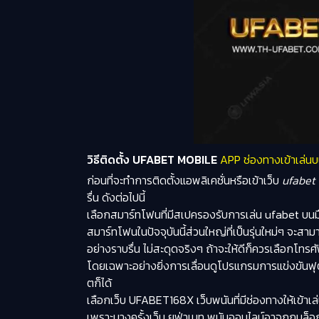
วิธีติดตั้ง UFABET MOBILE
APP ช่องทางเข้าเล่นบ
ก่อนที่จะทำการติดตั้งแอพลิเคชั่นหรือเข้าเว็บ
ufabet 
รื่น ดังต่อไปนี้
เลือกสมาร์ทโฟนที่มีสเปครองรับการเล่น ufabet บนม
สมาร์ทโฟนในปัจจุบันนี้ส่วนใหญ่ที่เป็นรุ่นใหม่ๆ จะ
อย่างราบรื่น ไม่สะดุดจริงๆ ถ้าจะให้ดีก็ควรเลือกโทรศ
โดยเฉพาะอย่างยิ่งการเลื่อนดูโปรแกรมการแข่งขันฟุตบอ
ตก็ได้
เลือกเว็บ UFABET168X เว็บพนันที่มีช่องทางให้เข้าเ
เพราะบางครั้งเว็บ ยูฟ่าเบท พนันออนไลน์อาจถูกบล็อ