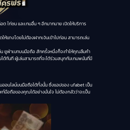
อต ไก่ชน และเกมอื่น ๆ อีกมากมาย เปิดให้บริการ
์เปิดให้แทงโดยไม่ต้องฝากเงินเข้าไปก่อน สามารถเล่น
น ยูฟ่าเบทบนมือถือ สักครั้งหนึ่งก็จะทำให้คุณลืมคำ
้ทันที ผู้เล่นสามารถที่จะได้ร่วมสนุกกับเกมพนันที่มี
ันออนไลน์บนมือถือได้ทั้งนั้น ซึ่งแอปของ ufabet เป็น
์มือถือของคุณได้อย่างมั่นใจ ไม่ต้องกลัวว่าจะเป็น