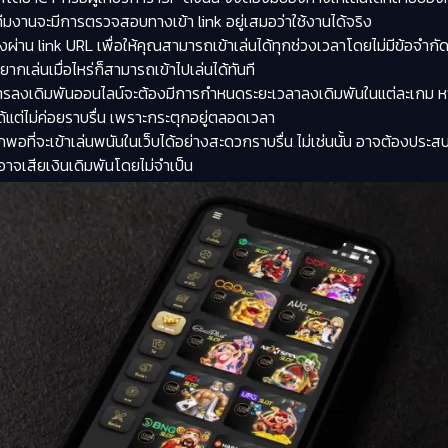
ะทีมงานจะมีการตรวจสอบทางเข้า link อยู่เสมอว่าใช้งานได้จริง
าน link URL เพื่อให้คุณสามารถเข้าเล่นได้ทุกช่วงเวลาโดยไม่มีข้อจำกัด ส
กเล่นเมื่อไหร่ก็สามารถเข้าไปเล่นได้ทันที
รลงเดิมพันออนไลน์จะต้องมีการกำหนดระยะเวลาลงเดิมพันในแต่ละเกม หากอ
ได้แต่ไม่ค่อยราบรื่น เพราะกระตุกอยู่ตลอดเวลา
กพอที่จะเข้าเล่นพนันในเว็บได้อย่างสะดวกราบรื่น ไม่เช่นนั้น อาจต้องประ
อาจเสียเงินเดิมพันโดยไม่จำเป็น