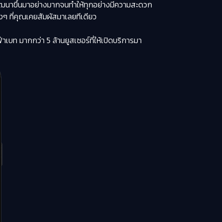
่พัฒนาขึ้นมาอย่างมากจนทำให้ทุกอย่างมีความสะดวก
งๆ ที่คุณเคยสัมผัสมาเลยทีเดียว
่าเบท มากกว่า 5 ล้านยูสเซอร์ที่ให้เปิดบริการมา