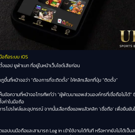
ือถือระบบ iOS
อป ยูฟ่าเบท ที่อยู่ในหน้าเว็บไซต์เสียก่อน
นที่หน้าจอว่า “ต้องการที่จะติดตั้ง” ให้คลิกเลือกที่ปุ่ม “ติดตั้ง”
เห็นข้อความที่หน้าจอโทรศัพท์ว่า “ผู้พัฒนาแอพส่วนองค์กรที่เชื่อถือไม่ได้
้งค่าในมือถือ
ดการโปรไฟล์และอุปกรณ์ จากนั้นเลือกชื่อแอพแล้วคลิก ‘เชื่อถือ’ เพื่อยืนย
ิดแอปบนมือถือและสามารถ Log in เข้าใช้งานได้ทันที หรือหากยังไม่ได้เป็นสม