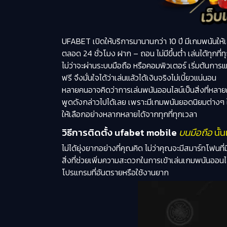
UFABET
เปิดให้บริการมานานกว่า 10 ปี มีเกมพนันให
ตลอด 24 ชั่วโมง ฝาก – ถอน ไม่มีขึ้นต่ำ เล่นได้ทุกที่
ไม่ว่าจะผ่านระบบมือถือ หรือคอมพิวเตอร์ เริ่มต้นการแ
ฟรี จึงมั่นใจได้ว่าเล่นแล้วได้เงินจริงไม่เบี้ยวแน่นอน
หลายคนอาจคิดว่าการเล่นพนันออนไลน์เป็นสิ่งที่หลายคน
พูดดังกล่าวไปได้เลย เพราะมีเกมพนันยอดนิยมต่างๆ ให้เ
ให้เลือกอย่างหลากหลายได้จากทุกที่ทุกเวลา
วิธีการติดตั้ง ufabet mobile
บนมือถือ
นั้น
ไม่ได้ยุ่งยากอย่างที่คุณคิด ไม่ว่าคุณจะมีสมาร์ทโฟนท
สิ่งที่ช่วยเพิ่มความสะดวกในการเข้าเล่นเกมพนันออนไ
โปรแกรมที่อันตรายหรือใช้งานยาก