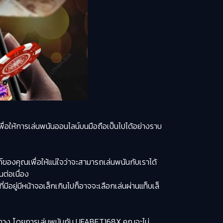
เพื่อให้การเล่นพนันออนไลน์บนมือถือเป็นไปได้อย่างราบ
ท์ของคุณเพื่อให้แน่ใจว่าจะสามารถเล่นพนันกับเราได้
นต่อเนื่อง
ีอยู่มีหน้าจอเล็กเกินไปก็อาจจะเลือกเล่นผ่านแท็บเล็
ช่องทาง โดยการเล่นพนันกับ UFABET168X คุณจะไม่