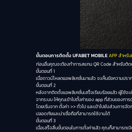
ขั้นตอนการติดตั้ง UFABET MOBILE
APP สำหรับม
ก่อนอื่นคุณจะต้องทำการสแกน QR Code สำหรับติดตั้งแ
ขั้นตอนที่ 1
เมื่อดาวน์โหลดแอพลิเคชั่นมาแล้ว จะเห็นข้อความปรากฏขึ้
ขั้นตอนที่ 2
หลังจากติดตั้งแอพลิเคชั่นเสร็จเรียบร้อยแล้ว ผู้ใช้จะ
จากระบบ ให้คุณเข้าไปตั้งค่าของ app ที่ส่วนของการตั
โดยเริ่มจาก ตั้งค่า >> ทั่วไป และเข้าไปยังส่วนการจั
ปลอดภัยและน่าเชื่อถือที่สามารถใช้งานได้
ขั้นตอนที่ 3
เมื่อเสร็จสิ้นขั้นตอนในการตั้งค่าแล้ว คุณก็สามารถเป