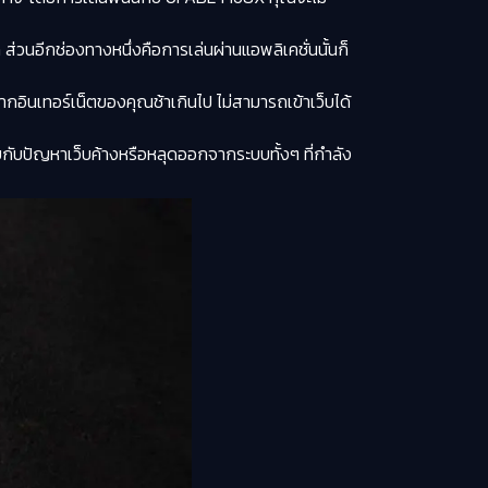
่วนอีกช่องทางหนึ่งคือการเล่นผ่านแอพลิเคชั่นนั้นก็
ินเทอร์เน็ตของคุณช้าเกินไป ไม่สามารถเข้าเว็บได้
สบกับปัญหาเว็บค้างหรือหลุดออกจากระบบทั้งๆ ที่กำลัง