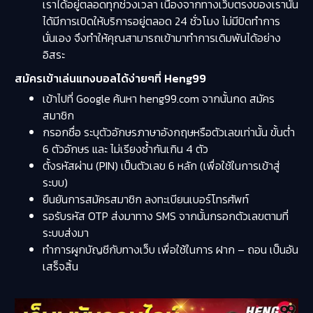
เราได้อยู่ตลอดทุกช่วงเวลา เนื่องจากทางเว็บตรงของเรานั้น
ได้มีการเปิดให้บริการอยู่ตลอด 24 ชั่วโมง ไม่มีปิดทำการ
นั่นเอง จึงทำให้คุณสามารถเข้ามาทำการเดิมพันได้อย่าง
อิสระ
สมัครเข้าเล่นแทงบอลได้ง่ายๆที่ Heng99
เข้าไปที่ Google ค้นหา heng99.com จากนั้นกด สมัคร
สมาชิก
กรอกชื่อ ระบุตัวอักษรภาษาอังกฤษหรือตัวเลขเท่านั้น ขั้นต่ำ
6 ตัวอักษร และ ไม่เรียงซ้ำกันเกิน 4 ตัว
ตั้งรหัสผ่าน (PIN) เป็นตัวเลข 6 หลัก (เพื่อใช้ในการเข้าสู่
ระบบ)
ยืนยันการสมัครสมาชิก ลงทะเบียนเบอร์โทรศัพท์
รอรับรหัส OTP ส่งมาทาง SMS จากนั้นกรอกตัวเลขตามที่
ระบบส่งมา
ทำการผูกบัญชีกับทางเว็บ เพื่อใช้ในการ ฝาก – ถอน เป็นอัน
เสร็จสิ้น