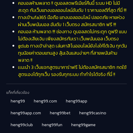
คอบอลห้ามพลาด !! ดูบอลสดพรีเมียร์คืนนี้ ระบบ HD ไม่มี
สะดุด กับเว็บแทงบอลออนไลน์อันดับ 1 ราคาบอลดีที่สุด ที่นี่ !!!
ทางเข้าufa365 มือถือ แทงบอลออนไลน์ ปลอดภัย หายห่วง
ผ่านเว็บพนันบอล อันดับ 1 เว็บตรง สมัครสมาชิก ฟรี !!!
คอบอล ห้ามพลาด !!! ช่องทาง ดูบอลสดไม่กระตุก ดูฟรี! แบบ
ไม่ต้องเสียเงิน เพียงสมัครกับเรา เว็บพนันบอล เว็บตรง
gclub ทางเข้าล่าสุด เล่นคาสิโนออนไลน์ยังไงให้ได้เงิน ทุกวัน
ทุนน้อยค่าตอบแทนสูง ลุ้นเงินแสนง่ายๆ ที่สายพนันห้าม
พลาด !!
เเนะนำ 3 เว็บแจกสูตรบาคาร่าฟรี ไม่ต้องสมัครสมาชิก กดใช้
สูตรเองได้ทุกเว็บ รองรับทุกระบบ ทำกำไรได้จริง ที่นี่ !!
แท็กที่เกี่ยวข้อง
heng99
heng99.com
heng99app
heng99app.com
heng99bet
heng99casino
heng99club
heng99fun
heng99game