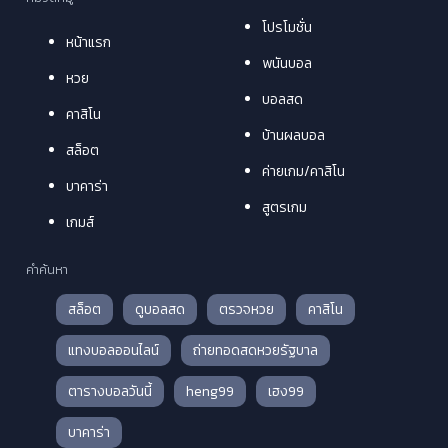
โปรโมชั่น
หน้าแรก
พนันบอล
หวย
บอลสด
คาสิโน
บ้านผลบอล
สล็อต
ค่ายเกม/คาสิโน
บาคาร่า
สูตรเกม
เกมส์
คำค้นหา
สล็อต
ดูบอลสด
ตรวจหวย
คาสิโน
แทงบอลออนไลน์
ถ่ายทอดสดหวยรัฐบาล
ตารางบอลวันนี้
heng99
เฮง99
บาคาร่า