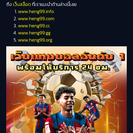
ถึง
เว็บสล็อต
ที่เราแนะนำด้านล่างนี้เลย
www.heng99.info
www.heng99.com
www.heng99.cc
www.heng99.gg
www.heng99.org