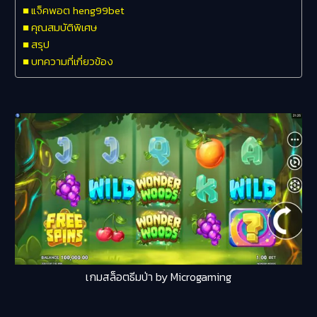
แจ็คพอต heng99bet
คุณสมบัติพิเศษ
สรุป
บทความที่เกี่ยวข้อง
เกมสล็อตธีมป่า by Microgaming