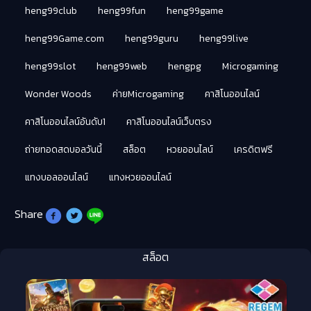
heng99club
heng99fun
heng99game
heng99Game.com
heng99guru
heng99live
heng99slot
heng99web
hengpg
Microgaming
Wonder Woods
ค่ายMicrogaming
คาสิโนออนไลน์
คาสิโนออนไลน์อันดับ1
คาสิโนออนไลน์เว็บตรง
ถ่ายทอดสดบอลวันนี้
สล็อต
หวยออนไลน์
เครดิตฟรี
แทงบอลออนไลน์
แทงหวยออนไลน์
Share
สล็อต