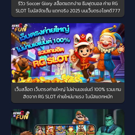
รีวิว Soccer Glory สล็อตแตกง่าย ธีมฟุตบอล ค่าย RG
SLOT โบนัสจัดเต็ม แตกจริง 2025 บนเว็บตรงโชคดี777
เว็บสล็อต เว็บตรงค่ายใหญ่ ไม่ผ่านเอเย่นต์ 100% รวมเกม
ฮิตจาก RG SLOT ค่ายใหม่มาแรง โบนัสแตกหนัก