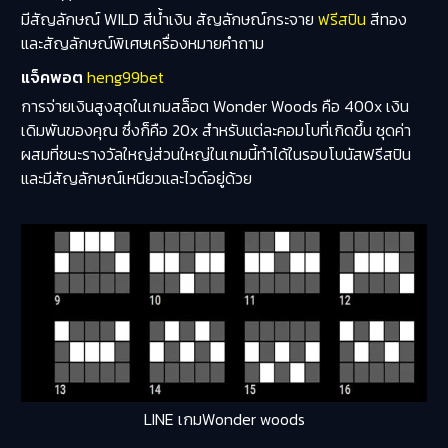
มีสัญลักษณ์ WILD สีน้ำเงิน สัญลักษณ์กระจาย
ฟรีสปิน
สีทอง
และสัญลักษณ์พิเศษเครื่องหมายคำถาม
แจ็คพอต
heng99bet
การจ่ายเงินสูงสุดในเกมสล็อต Wonder Woods คือ 400x เงิน
เดิมพันของคุณ ซึ่งก็คือ 20x สำหรับแต่ละคอมโบที่เกิดขึ้น ชุดค่า
ผสมที่ชนะรางวัลใหญ่ส่วนใหญ่ในเกมนี้ทำได้ในรอบโบนัสฟรีสปิน
และมีสัญลักษณ์เหนียวและไวด์อยู่ด้วย
LINE เกมWonder woods