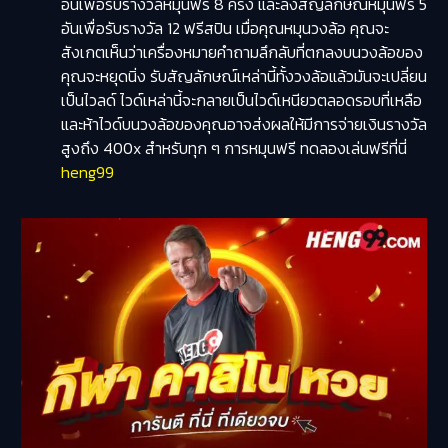
อันเพื่อรับรางวัลหมุนฟรี 8 ครั้ง และลงสัญลักษณ์หมุนฟรี 5
อันเพื่อรับรางวัล 12 ฟรีสปิน เมื่อคุณหมุนวงล้อ คุณจะ
สังเกตเห็นว่าเครื่องหมายคำถามลึกลับที่ตกลงบนวงล้อของ
คุณจะหยุดนิ่ง รับสัญลักษณ์เหล่านี้ทั้งวงล้อแล้วมันจะเปลี่ยน
เป็นไวลด์ ไวด์เหล่านี้จะกลายเป็นไวด์เหนียวตลอดรอบที่เหลือ
และห้าไวด์บนวงล้อของคุณอาจส่งผลให้มีการจ่ายเงินรางวัล
สูงถึง 400x สำหรับทุก ๆ การหมุนฟรี ทดลองเล่นฟรีที่นี่
heng99