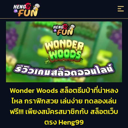
Wonder Woods สล็อตธีมป่าที่น่าหลง
ไหล กราฟิกสวย เล่นง่าย ทดลองเล่น
ฟรี!!! เพียงสมัครสมาชิกกับ สล็อตเว็บ
ตรง Heng99