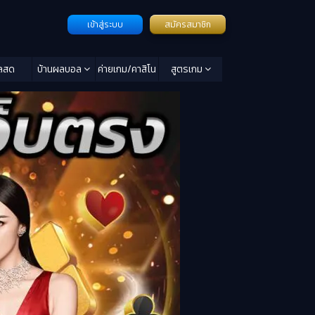
เข้าสู่ระบบ
สมัครสมาชิก
ลสด
บ้านผลบอล
ค่ายเกม/คาสิโน
สูตรเกม