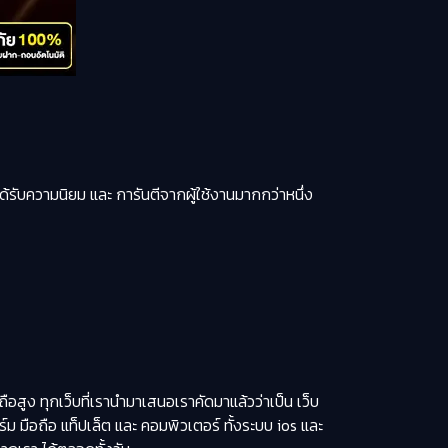
ี่ได้รับความนิยม และ การันตีจากผู้ใช้งานมากกว่าหนึ่ง
อถือสูง ทุกเว็บที่เรานำมาเสนอเราคัดมาแล้วว่าเป็น เว็บ
ม มือถือ แท็ปเล็ต และ คอมพิวเตอร์ ทั้งระบบ ios และ