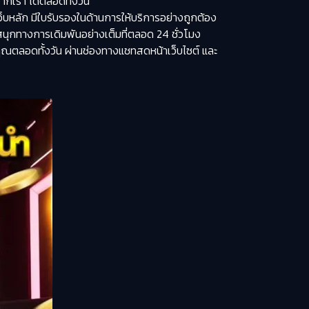
จากเรา ได้ตลอดทั้งวัน
รเว็บหลัก มีใบรับรองในด้านการให้บริการอย่างถูกต้อง
มสนุกทางการเดิมพันอย่างเต็มที่ตลอด 24 ชั่วโมง
คุณตลอดทั้งวัน ผ่านช่องทางแชทสดหน้าเว็บไซต์ และ