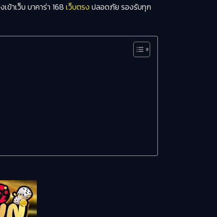
งเข้าเว็บ บาคาร่า 168
เว็บตรง
ปลอดภัย รองรับทุก