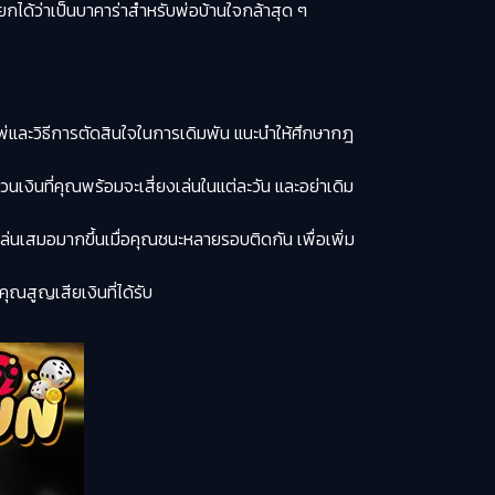
ียกได้ว่าเป็นบาคาร่าสำหรับพ่อบ้านใจกล้าสุด ๆ
พ่และวิธีการตัดสินใจในการเดิมพัน แนะนำให้ศึกษากฎ
นเงินที่คุณพร้อมจะเสี่ยงเล่นในแต่ละวัน และอย่าเดิม
เล่นเสมอมากขึ้นเมื่อคุณชนะหลายรอบติดกัน เพื่อเพิ่ม
ุณสูญเสียเงินที่ได้รับ