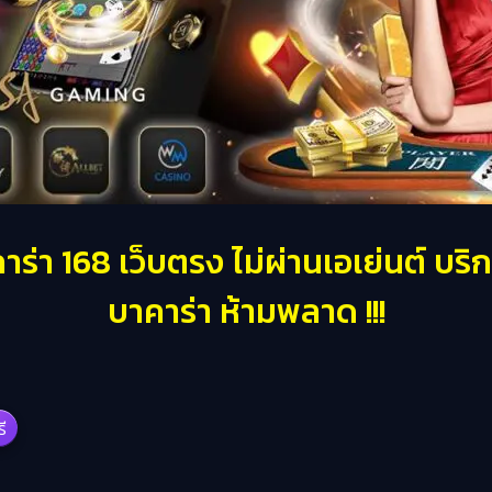
ร่า 168 เว็บตรง ไม่ผ่านเอเย่นต์ บริกา
บาคาร่า ห้ามพลาด !!!
รี