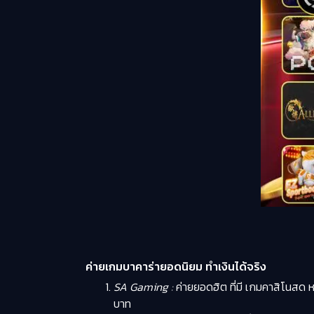
ค่ายเกมบาคาร่ายอดนิยม ทำเงินได้จริง
SA Gaming :
ค่ายยอดฮิต ที่มี เกมคาสิโนสด ห
บาท