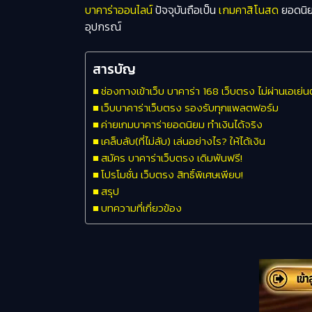
บาคาร่าออนไลน์
ปัจจุบันถือเป็น
เกมคาสิโนสด
ยอดนิยม
อุปกรณ์
สารบัญ
ช่องทางเข้าเว็บ บาคาร่า 168 เว็บตรง ไม่ผ่านเอเย่นต
เว็บบาคาร่าเว็บตรง รองรับทุกแพลตฟอร์ม
ค่ายเกมบาคาร่ายอดนิยม ทำเงินได้จริง
เคล็บลับ(ที่ไม่ลับ) เล่นอย่างไร? ให้ได้เงิน
สมัคร บาคาร่าเว็บตรง เดิมพันฟรี!
โปรโมชั่น เว็บตรง สิทธิ์พิเศษเพียบ!
สรุป
บทความที่เกี่ยวข้อง