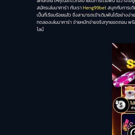
android ให้คุณสะดวกสบายในการเดิมพัน ไม่ว่าจะอยู่ที
สมัครเล่นบาคาร่า กับเรา
Heng99bet
สนุกกับการเดิม
เป็นที่เรียบร้อยแล้ว จึงสามารถเข้าเดิมพันได้อย่าง
ทดลองเล่นบาคาร่า จ่ายหนักจ่ายจริงทุกยอดถอน พร้อม
ไลน์