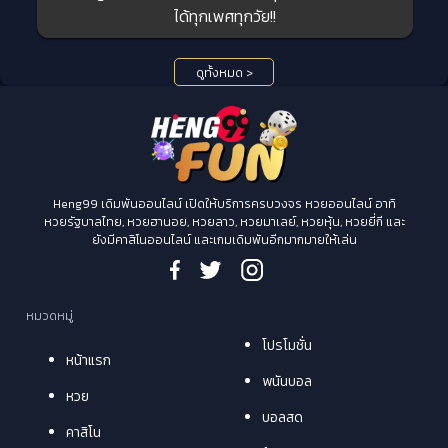
ได้ทุกเพศทุกวัย!!
ดูทั้งหมด >
Heng99 เดิมพันออนไลน์ เปิดให้บริการครบวงจร หวยออนไลน์ อาทิ
หวยรัฐบาลไทย, หวยฮานอย, หวยลาว, หวยมาเลย์, หวยหุ้น, หวยยี่กี และ
ยังมีคาสิโนออนไลน์ และเกมเดิมพันอีกมากมายให้เล่น
หมวดหมู่
โปรโมชั่น
หน้าแรก
พนันบอล
หวย
บอลสด
คาสิโน