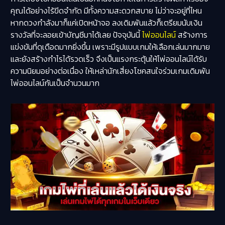
คุณได้อย่างไร้ขีดจำกัด มีทั้งความสะดวกสบาย ไม่ว่าจะอยู่ที่ไหน
หากดวงกำลังมาก็แค่เปิดหน้าจอ ลงเดิมพันแล้วก็เตรียมนับเงิน
รางวัลที่จะลอยเข้าบัญชีมาได้เลย ปัจจุบันนี้
ไพ่ออนไลน์
สร้างการ
แข่งขันที่ดุเดือดมากยิ่งขึ้น เพราะมีรูปแบบเกมให้เลือกเล่นมากมาย
และยังสร้างกำไรได้รวดเร็ว จึงเป็นแรงกระตุ้นให้ไพ่ออนไลน์ได้รับ
ความนิยมอย่างต่อเนื่อง ให้เหล่านักเสี่ยงโชคสนใจร่วมเกมเดิมพัน
ไพ่ออนไลน์กันเป็นจำนวนมาก