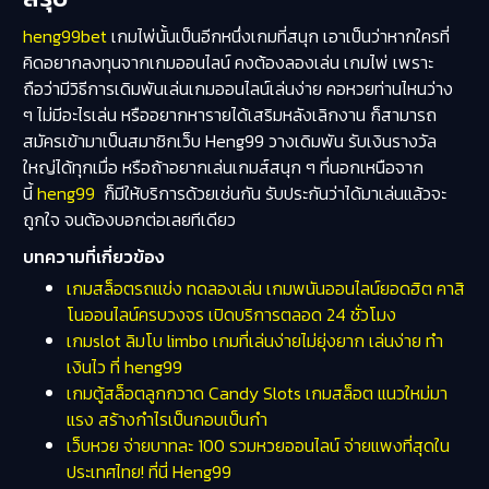
heng99bet
เกมไพ่นั้นเป็นอีกหนึ่งเกมที่สนุก เอาเป็นว่าหากใครที่
คิดอยากลงทุนจากเกมออนไลน์ คงต้องลองเล่น เกมไพ่ เพราะ
ถือว่ามีวิธีการเดิมพันเล่นเกมออนไลน์เล่นง่าย คอหวยท่านไหนว่าง
ๆ ไม่มีอะไรเล่น หรืออยากหารายได้เสริมหลังเลิกงาน ก็สามารถ
สมัครเข้ามาเป็นสมาชิกเว็บ Heng99 วางเดิมพัน รับเงินรางวัล
ใหญ่ได้ทุกเมื่อ หรือถ้าอยากเล่นเกมส์สนุก ๆ ที่นอกเหนือจาก
นี้
heng99
ก็มีให้บริการด้วยเช่นกัน รับประกันว่าได้มาเล่นแล้วจะ
ถูกใจ จนต้องบอกต่อเลยทีเดียว
บทความที่เกี่ยวข้อง
เกมสล็อตรถแข่ง ทดลองเล่น เกมพนันออนไลน์ยอดฮิต คาสิ
โนออนไลน์ครบวงจร เปิดบริการตลอด 24 ชั่วโมง
เกมslot ลิมโบ limbo เกมที่เล่นง่ายไม่ยุ่งยาก เล่นง่าย ทำ
เงินไว ที่ heng99
เกมตู้สล็อตลูกกวาด Candy Slots เกมสล็อต แนวใหม่มา
แรง สร้างกำไรเป็นกอบเป็นกำ
เว็บหวย จ่ายบาทละ 100 รวมหวยออนไลน์ จ่ายแพงที่สุดใน
ประเทศไทย! ที่นี่ Heng99