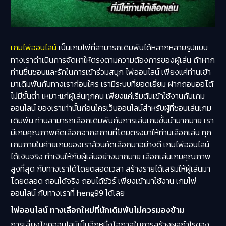
เกมไพ่ออนไลน์
เป็นเกมไพ่ที่สามารถเดิมพันได้หลากหลายรูปแบบ
ทางเราดำเนินการจัดหาให้ตรงตามความต้องการของผู้เล่น ถ้าหาก
ท่านชื่นชอบและรักในการเข้าร่วมสนุก ไพ่ออนไลน์ เพียงแค่ท่านเข้า
มาเดิมพันกับทางเราก่อนใคร เรามีระบบที่ยอดเยี่ยม ฝากถอนออโต้
ไม่มีขั้นต่ำ เหมาะแก่ผู้เล่นทุกคน เพียงแค่เริ่มต้นเข้าใช้งานกับเกม
ออนไลน์ ของเราเท่านั้นก่อนใครเว็บออนไลน์สำหรับผู้ที่ชอบเล่นเกม
เดิมพัน ท่านสามารถเลือกเดิมพันกับการเล่นเกมชั้นนำมากมาย เรา
มีเกมคุณภาพคัดเลือกจากสถานที่โดยตรงมาให้ท่านเลือกเล่น ทุก
เกมภายในค่ายเกมของเราล้วนคัดเลือกมาอย่างดี เกมไพ่ออนไลน์
ได้เงินจริง ทำเงินให้กับผู้เล่นอย่างมากมาย เลือกเล่นเกมคุณภาพ
สูงที่สุด กับทางเราได้โดยตลอดเวลา สร้างรายได้เสริมให้ผู้เล่นมา
โดยตลอด ถอนได้จริง ถอนได้ชัวร์ เพียงเข้ามาใช้งาน เกมไพ่
ออนไลน์ กับทางเราที่ heng99 ได้เลย
ไพ่ออนไลน์ ทางเลือกใหม่ที่นักเดิมพันไม่ควรมองข้าม
การเสี่ยงโชคออนไลน์เป็นอีกหนึ่งโอกาสในการสร้างผลกำไรของ