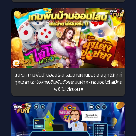
เเนะนำ เกมพื้นบ้านออนไลน์ เล่นง่ายผ่านมือถือ สนุกได้ทุกที่
ทุกเวลา เอาใจสายเดิมพันด้วยระบบฝาก-ถอนออโต้ สมัคร
ฟรี ไม่เสียเงิน !!