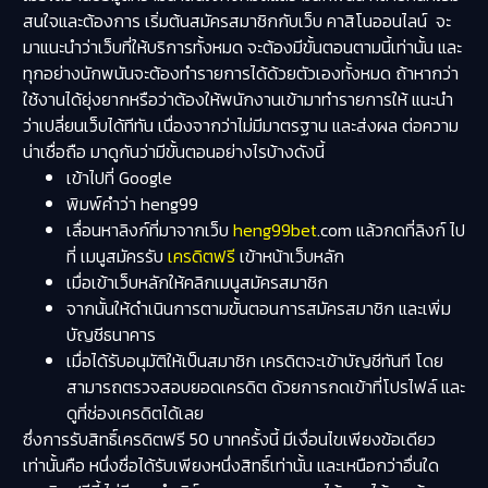
สนใจและต้องการ เริ่มต้นสมัครสมาชิกกับเว็บ คาสิโนออนไลน์ จะ
มาแนะนำว่าเว็บที่ให้บริการทั้งหมด จะต้องมีขั้นตอนตามนี้เท่านั้น และ
ทุกอย่างนักพนันจะต้องทำรายการได้ด้วยตัวเองทั้งหมด ถ้าหากว่า
ใช้งานได้ยุ่งยากหรือว่าต้องให้พนักงานเข้ามาทำรายการให้ แนะนำ
ว่าเปลี่ยนเว็บได้ทีทัน เนื่องจากว่าไม่มีมาตรฐาน และส่งผล ต่อความ
น่าเชื่อถือ มาดูกันว่ามีขั้นตอนอย่างไรบ้างดังนี้
เข้าไปที่ Google
พิมพ์คำว่า heng99
เลื่อนหาลิงก์ที่มาจากเว็บ
heng99bet
.com แล้วกดที่ลิงก์ ไป
ที่ เมนูสมัครรับ
เครดิตฟรี
เข้าหน้าเว็บหลัก
เมื่อเข้าเว็บหลักให้คลิกเมนูสมัครสมาชิก
จากนั้นให้ดำเนินการตามขั้นตอนการสมัครสมาชิก และเพิ่ม
บัญชีธนาคาร
เมื่อได้รับอนุมัติให้เป็นสมาชิก เครดิตจะเข้าบัญชีทันที โดย
สามารถตรวจสอบยอดเครดิต ด้วยการกดเข้าที่โปรไฟล์ และ
ดูที่ช่องเครดิตได้เลย
ซึ่งการรับสิทธิ์เครดิตฟรี 50 บาทครั้งนี้ มีเงื่อนไขเพียงข้อเดียว
เท่านั้นคือ หนึ่งชื่อได้รับเพียงหนึ่งสิทธิ์เท่านั้น และเหนือกว่าอื่นใด