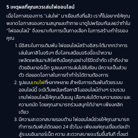
5 เหตุผลที่คุณควรเล่นไพ่ออนไลน์
เมื่อโอกาสของการ “เล่นไพ่” มาเยือนถึงที่แล้ว เราก็ไม่อยากให้คุณ
พลาดโอกาสของความสนุกและท้าทาย มาดูไปพร้อมกันเลยว่าทำไม
“ไพ่ออนไลน์” จึงเหมาะกับการเป็นทางเลือก ในการสร้างกำไรของ
คุณ
มีอิสระในการเดิมพัน
ไพ่ออนไลน์สร้างอิสระได้มากกว่าการ
เล่นในคาสิโนจริงๆ ซึ่งโลกเสมือนจริงนี้จะนำความ
เพลิดเพลินมาเสิร์ฟถึงมือคุณอย่างไร้ขีดจำกัด เข้าถึงง่าย
ด้วยอินเทอร์เน็ต รูปแบบการเล่นไม่ซับซ้อน มีความเป็นส่วน
ตัว ต่อยอดโอกาสในการทำกำไรได้ตามต้องการ
รูปแบบ
เกมไพ่
ที่หลากหลาย
สำหรับการเดิมพันด้วยระบบ
ออนไลน์นี้ จะมีเว็บพนันหรือคาสิโนออนไลน์ต่างๆ รวบรวม
เกมไพ่ออนไลน์ให้คุณเป็นเมนู เลือกเล่นได้ตามความชอบ และ
ความถนัด โดยคุณสามารถร่วมสนุกได้ง่ายๆ เพียงคลิก
เดียว
มีความสะดวกสบายรอบด้าน
ไพ่ออนไลน์ช่วยให้คุณสามารถ
ทำการเดิมพันได้ตลอด 24 ชั่วโมง เพียงแค่คุณเชื่อมต่อเข้า
สู่ระบบอินเทอร์เน็ต ความ สะดวกสบายจะเริ่มขึ้นทันที ตั้งแต่