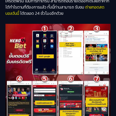
เครดิตฟรีนี้ ไม่มีการทำเทิร์น สามารถถอนรายได้ออกได้เลยถ้าหาก
ได้กำไรตามที่ต้องการแล้ว ทั้งนี้ท่านสามารถ รับชม
ถ่ายทอดสด
บอลวันนี้
ได้ตลอด 24 ชั่วโมงอีกด้วย