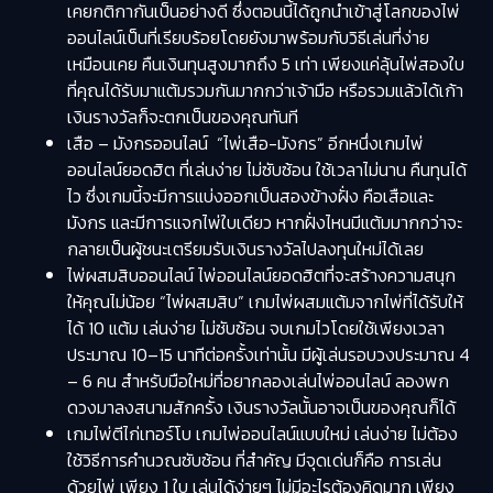
เคยกติกากันเป็นอย่างดี ซึ่งตอนนี้ได้ถูกนำเข้าสู่โลกของไพ่
ออนไลน์เป็นที่เรียบร้อยโดยยังมาพร้อมกับวิธีเล่นที่ง่าย
เหมือนเคย คืนเงินทุนสูงมากถึง 5 เท่า เพียงแค่ลุ้นไพ่สองใบ
ที่คุณได้รับมาแต้มรวมกันมากกว่าเจ้ามือ หรือรวมแล้วได้เก้า
เงินรางวัลก็จะตกเป็นของคุณทันที
เสือ – มังกรออนไลน์
“ไพ่เสือ-มังกร” อีกหนึ่งเกมไพ่
ออนไลน์ยอดฮิต ที่เล่นง่าย ไม่ซับซ้อน ใช้เวลาไม่นาน คืนทุนได้
ไว ซึ่งเกมนี้จะมีการแบ่งออกเป็นสองข้างฝั่ง คือเสือและ
มังกร และมีการแจกไพ่ใบเดียว หากฝั่งไหนมีแต้มมากกว่าจะ
กลายเป็นผู้ชนะเตรียมรับเงินรางวัลไปลงทุนใหม่ได้เลย
ไพ่ผสมสิบออนไลน์
ไพ่ออนไลน์ยอดฮิตที่จะสร้างความสนุก
ให้คุณไม่น้อย “ไพ่ผสมสิบ” เกมไพ่ผสมแต้มจากไพ่ที่ได้รับให้
ได้ 10 แต้ม เล่นง่าย ไม่ซับซ้อน จบเกมไวโดยใช้เพียงเวลา
ประมาณ 10–15 นาทีต่อครั้งเท่านั้น มีผู้เล่นรอบวงประมาณ 4
– 6 คน สำหรับมือใหม่ที่อยากลองเล่นไพ่ออนไลน์ ลองพก
ดวงมาลงสนามสักครั้ง เงินรางวัลนั้นอาจเป็นของคุณก็ได้
เกมไพ่ตีไก่เทอร์โบ
เกมไพ่ออนไลน์แบบใหม่ เล่นง่าย ไม่ต้อง
ใช้วิธีการคำนวณซับซ้อน ที่สำคัญ มีจุดเด่นก็คือ การเล่น
ด้วยไพ่ เพียง 1 ใบ เล่นได้ง่ายๆ ไม่มีอะไรต้องคิดมาก เพียง