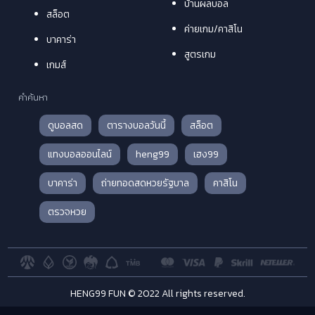
บ้านผลบอล
สล็อต
ค่ายเกม/คาสิโน
บาคาร่า
สูตรเกม
เกมส์
คำค้นหา
ดูบอลสด
ตารางบอลวันนี้
สล็อต
แทงบอลออนไลน์
heng99
เฮง99
บาคาร่า
ถ่ายทอดสดหวยรัฐบาล
คาสิโน
ตรวจหวย
HENG99 FUN © 2022 All rights reserved.