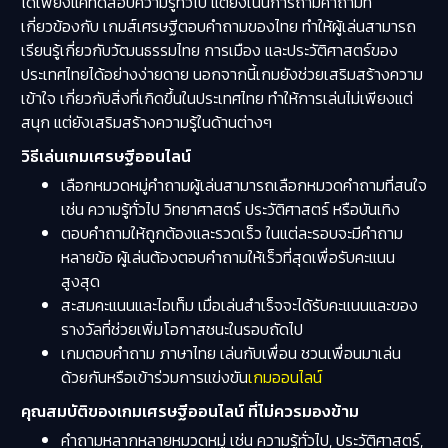
ได้เพียงแค่ทดสอบความรู้ทั่วไป แต่ยังเน้นการถามคำถามที่
เกี่ยวข้องกับ เกมส์เศรษฐีตอบคำถามของไทย ทำให้ผู้เล่นสามารถ
เรียนรู้เกี่ยวกับวัฒนธรรมไทย การเมือง และประวัติศาสตร์ของ
ประเทศไทยได้อย่างง่ายดาย นอกจากนี้เกมยังช่วยเสริมสร้างความ
เข้าใจ เกี่ยวกับสิ่งที่เกิดขึ้นในประเทศไทย ทำให้การเล่นไม่เพียงแต่
สนุก แต่ยังเสริมสร้างความรู้ในด้านต่างๆ
วิธีเล่นเกมเศรษฐีออนไลน์
เลือกหมวดหมู่คำถามผู้เล่นสามารถเลือกหมวดคำถามที่สนใจ
เช่น ความรู้ทั่วไป วิทยาศาสตร์ ประวัติศาสตร์ หรือบันเทิง
ตอบคำถามให้ถูกต้องและรวดเร็ว ในแต่ละรอบจะมีคำถาม
หลายข้อ ผู้เล่นต้องตอบคำถามให้เร็วที่สุดเพื่อรับคะแนน
สูงสุด
สะสมคะแนนและไอเท็ม เมื่อเล่นสำเร็จจะได้รับคะแนนและของ
รางวัลที่ช่วยเพิ่มโอกาสชนะในรอบถัดไป
เกมตอบคําถาม ภาษาไทย เล่นกับเพื่อน ชวนเพื่อนมาเล่น
ด้วยกันหรือเข้าร่วมการแข่งขัน
เกมออนไลน์
คุณสมบัติของเกมเศรษฐีออนไลน์ ที่ไม่ควรมองข้าม
คำถามหลากหลายหมวดหมู่
เช่น ความรู้ทั่วไป, ประวัติศาสตร์,