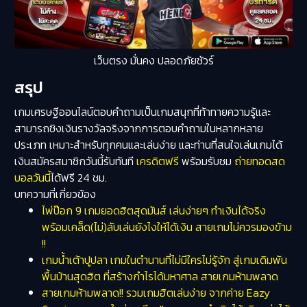
เว็บตรง มั่นคง ปลอดภัยชัวร์
สรุป
เกมเศรษฐีออนไลน์ตอบคำถามเป็นเกมสนุกที่ท้าทายความรู้และ
สามารถชิงเงินรางวัลจริงจากการตอบคำถามในหลากหลาย
ประเภท เหมาะสำหรับทุกคนและเล่นง่าย และท่านที่สนใจเล่นเกมได้
เงินสมัครสมาชิกวันนี้รับทันที
เครดิตฟรี
พร้อมรับชม
ถ่ายทอดสด
บอลวันนี้
ได้ฟรี 24 ชม.
บทความที่เกี่ยวข้อง
ไพ่ป๊อก 9 เกมยอดฮิตสุดมันส์ เล่นง่ายๆ ทำเงินได้จริง
พร้อมเคล็ด(ไม่)ลับเล่นยังไงให้ได้เงิน สายเกมไม่ควรมองข้าม
!!
เกมน้ำเต้าปูปลา เกมในตำนานที่ไม่มีใครไม่รู้จัก สู่เกมเดิมพัน
พื้นบ้านสุดฮิต ที่สร้างกำไรได้มหาศาล สายเกมห้ามพลาด
สายเกมห้ามพลาด!! รวมเกมฮิตเล่นง่าย จากค่าย Eazy