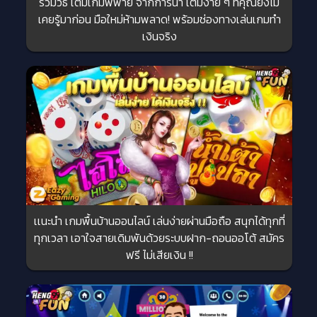
รวมวิธี เติมเกมฟีฟาย จากการีน่า เติมง่าย ๆ ที่คุณยังไม่
เคยรู้มาก่อน มือใหม่ห้ามพลาด! พร้อมช่องทางเล่นเกมทำ
เงินจริง
เเนะนำ เกมพื้นบ้านออนไลน์ เล่นง่ายผ่านมือถือ สนุกได้ทุกที่
ทุกเวลา เอาใจสายเดิมพันด้วยระบบฝาก-ถอนออโต้ สมัคร
ฟรี ไม่เสียเงิน !!