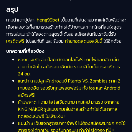
สรุป
เกมน้ำเตาปูปลา
heng99bet
เป็นเกมที่เล่นง่ายมากแค่เดิมพันว่าจะ
เลือกลงอะไรก็สามารถสร้างกำไรได้ง่ายๆและหากใครที่สนใจสูตร
การเล่นแนะนำให้ลองตามสูตรนี้ได้เลย สมัครเล่นกับเราวันนี้รับ
เครดิตฟรี
ไปเลยทันที และ รับชม
ถ่ายทอดสดบอลวันนี้
ได้อีกด้วย
บทความที่เกี่ยวข้อง
ช่องทางเข้าเล่น ป๊อกเด้งออนไลน์ฟรี เกมไพ่ยอดฮิต เล่น
ง่าย ทำเงินไว สมัครสมาชิกกับเรา คาสิโนเว็บตรง บริการ
24 ชม.
แนะนำ เกมปลูกผักฆ่าซอมบี้ Plants VS. Zombies ภาค 2
เกมยอดฮิต รองรับทุกแพลตฟอร์ม ทั้ง ios และ Android
สมัครฟรี!
ห้ามพลาด !! เกม ไฮโลเวียดนาม เกมใหม่ มาแรง จากค่าย
KING MAKER รูปแบบเกมเล่นง่าย สร้างกำไรได้มหาศาล
ทดลองเล่นฟรี ไม่เสียเงิน !
เเนะนำ 3 เว็บแจกสูตรบาคาร่าฟรี ไม่ต้องสมัครสมาชิก กดใช้
สูตรเองได้ทุกเว็บ รองรับทุกระบบ ทำกำไรได้จริง ที่นี่ !!