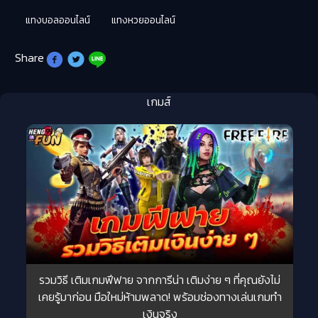
แทงบอลออนไลน์
แทงหวยออนไลน์
Share
เกมส์
รวมวิธี เติมเกมฟีฟาย จากการีน่า เติมง่าย ๆ ที่คุณยังไม่
เคยรู้มาก่อน มือใหม่ห้ามพลาด! พร้อมช่องทางเล่นเกมทำ
เงินจริง