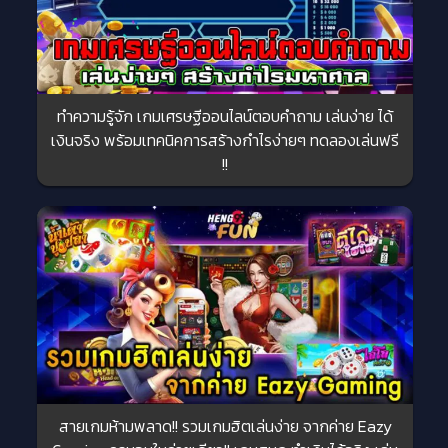
ทำความรู้จัก เกมเศรษฐีออนไลน์ตอบคําถาม เล่นง่าย ได้
เงินจริง พร้อมเทคนิคการสร้างกำไรง่ายๆ ทดลองเล่นฟรี
!!
สายเกมห้ามพลาด!! รวมเกมฮิตเล่นง่าย จากค่าย Eazy