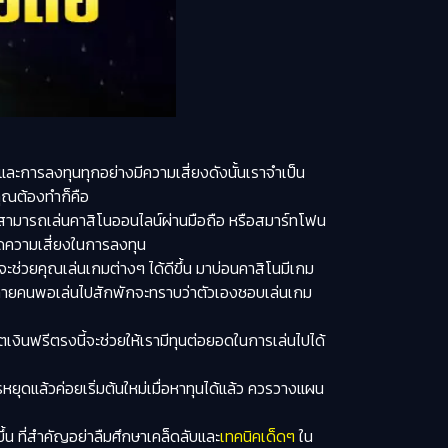
และการลงทุนทุกอย่างมีความเสี่ยงดังนั้นเราจำเป็น
คุณต้องทำก็คือ
ยังสามารถเล่นคาสิโนออนไลน์ผ่านมือถือ หรือสมาร์ทโฟน
วยลดความเสี่ยงในการลงทุน
ะช่วยคุณเล่นเกมต่างๆ ได้ดีขึ้น มาบ่อนคาสิโนมีเกม
่งหลายคนพอเล่นไปสักพักจะทราบว่าตัวเองชอบเล่นเกม
เงินฟรีตรงนี้จะช่วยให้เรามีทุนต่อยอดในการเล่นไปได้
ยุดแล้วค่อยเริ่มต้นใหม่เมื่อหาทุนได้แล้ว ควรวางแผน
้น ที่สำคัญอย่าลืมศึกษาเคล็ดลับและ
เทคนิคเด็ดๆ
ใน