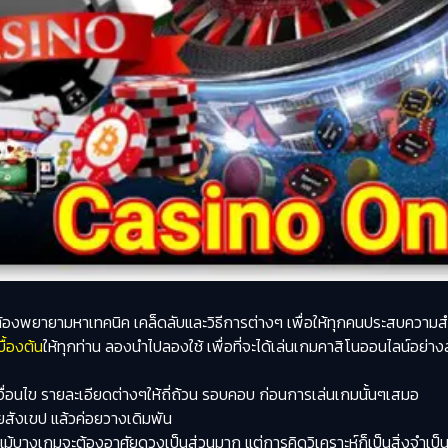
น ต้องพยายามหาเทคนิค เคล็ดลับและวิธีการต่างๆ เพื่อให้ทุกคนประสบควา
ื้องต้น
ให้ทุกท่าน ลองนำไปลองใช้ เพื่อที่จะได้เล่นเกมคาสิโนออนไลน์อย
เงื่อนไข รายละเอียดต่างๆให้ถี่ถ้วน รอบคอบ ก่อนการเล่นเกมนั้นๆเสมอ
สังเขป แล้วค่อยวางเดิมพัน
งแม้บางเกมจะต้องอาศัยดวงเป็นส่วนมาก แต่การคิดวิเคราะห์ก็เป็นสิ่งจำเป็