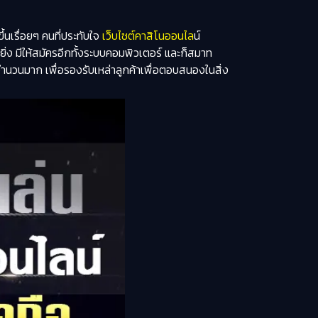
ึ้นเรื่อยๆ คนที่ประทับใจ
เว็บไซต์คาสิโนออนไล
น์
ิ่ง มีให้สมัครอีกทั้งระบบคอมพิวเตอร์ และก็สมาท
่นจำนวนมาก เพื่อรองรับเหล่าลูกค้าเพื่อตอบสนองในสิ่ง