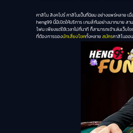
คาสิโน สิงคโปร์
คาสิโนเป็นที่นิยม อย่างแพร่หลาย เมื่
heng99 นี้มีเปิดให้บริการ เกมส์กันอย่างมากมาย สามา
โฟน เพียงแต่ใช้เวลาไม่กี่นาที ก็สามารถเข้าเล่นเว็บ
ที่ต้องการของ
นักเสี่ยงโชค
ทั้งหลาย
สมัคร
คาสิโนออน