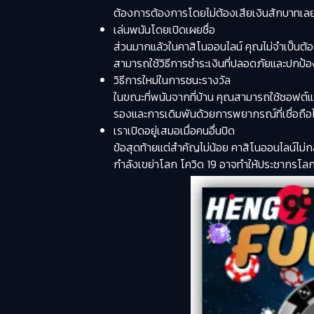
ต้องการต้องการโดยไม่ต้องเสียเงินสักบาทเลย ข้อ
เล่นพนันโดยเปิดเผยชื่อ
ส่วนมากแล้วในคาสิโนออนไลน์ คุณไม่จำเป็นต้องแ
สามารถใช้วิธีการชำระเงินที่ปลอดภัยและปกป้
วิธีการใหม่ในการชนะรางวัล
ในขณะที่พนันจากที่บ้าน คุณสามารถใช้ซอฟต์แว
รองและการเดิมพันด้วยการพยากรณ์ที่เชื่อถือไ
เราเปิดอยู่เสมอเมื่อคนอื่นปิด
ข้อสุดท้ายแต่สำคัญไม่น้อย คาสิโนออนไลน์ไม่ก
กำลังเขย่าโลก โควิด 19 อาจทำให้ประชากรโลกขวั