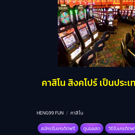
คาสิโน สิงคโปร์ เป็นประ
HENG99 FUN
คาสิโน
สมัครรับเครดิตฟรี
ดูบอลสด
วิธีรับเครดิตฟ