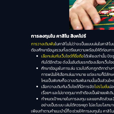
การลงทุนใน คาสิโน สิงคโปร์
การวางเดิมพัน
ในคาสิโนไม่ว่าจะเป็นแบบเล่นในคาสิโน
ต้องศึกษาข้อมูลรวมทั้งเตรียมความพร้อมให้ดีก่อนกา
เลือกเล่นกับเว็บไซด์ที่ชื่อถือ
ได้เพียงเท่านั้น ป
กันได้อีกด้วย ดังนั้นอันดับแรกต้องเลือกเว็บไซด
ศึกษาข้อมูลในการเล่น รวมไปถึงกฎกติกาต่างๆ อ
การพนันให้เลือกเล่นมากมาย แต่ละเกมก็มีลักษ
ไหนเป็นพิเศษก็จะวางเดิมพันเกมนั้นเป็นส่วนให
เลือกวางเดิมกับเว็บไซด์ที่มีการจัด
โปรโมชั่น
บ่อ
เรื่อยๆ และไม่ขาดทุนมากถ้าต้องเป็นฝ่ายแพ้เดิม
กำหนดเป้าหมายในการลงทุน และแยกสัดส่วนเงินให
อย่างเป็นระบบ เล่นได้ควรหยุด ไม่ละโมบโลภม
เพียงทำตามคำแนะนำนี้ก็จะช่วยให้การลงทุนใน คาสิโนอ