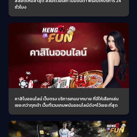
สล็อตใหม่ล่าสุด สล็อตวอเลท ไม่มีขั้นต่ำ พร้อมให้บริการ 24
ชั่วโมง
คาสิโนออนไลน์ เว็บตรง บริการเกมมากมาย ที่มีให้เลือกเล่น
เยอะกว่าทุกเจ้า เว็บที่รวมเกมพนันออนไลน์ดังๆไว้เยอะที่สุด