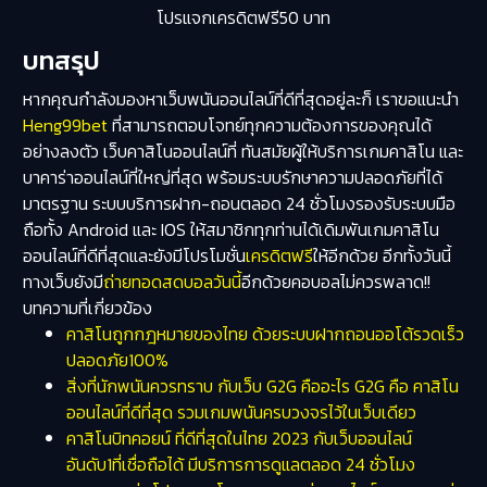
โปรแจกเครดิตฟรี50 บาท
บทสรุป
หากคุณกำลังมองหาเว็บพนันออนไลน์ที่ดีที่สุดอยู่ละก็ เราขอแนะนำ
Heng99bet
ที่สามารถตอบโจทย์ทุกความต้องการของคุณได้
อย่างลงตัว เว็บคาสิโนออนไลน์ที่ ทันสมัยผู้ให้บริการเกมคาสิโน และ
บาคาร่าออนไลน์ที่ใหญ่ที่สุด พร้อมระบบรักษาความปลอดภัยที่ได้
มาตรฐาน ระบบบริการฝาก-ถอนตลอด 24 ชั่วโมงรองรับระบบมือ
ถือทั้ง Android และ IOS ให้สมาชิกทุกท่านได้เดิมพันเกมคาสิโน
ออนไลน์ที่ดีที่สุดและยังมีโปรโมชั่น
เครดิตฟรี
ให้อีกด้วย อีกทั้งวันนี้
ทางเว็บยังมี
ถ่ายทอดสดบอลวันนี้
อีกด้วยคอบอลไม่ควรพลาด!!
บทความที่เกี่ยวข้อง
คาสิโนถูกกฎหมายของไทย ด้วยระบบฝากถอนออโต้รวดเร็ว
ปลอดภัย100%
สิ่งที่นักพนันควรทราบ กับเว็บ G2G คืออะไร G2G คือ คาสิโน
ออนไลน์ที่ดีที่สุด รวมเกมพนันครบวงจรไว้ในเว็บเดียว
คาสิโนบิทคอยน์ ที่ดีที่สุดในไทย 2023 กับเว็บออนไลน์
อันดับ1ที่เชื่อถือได้ มีบริการการดูแลตลอด 24 ชั่วโมง