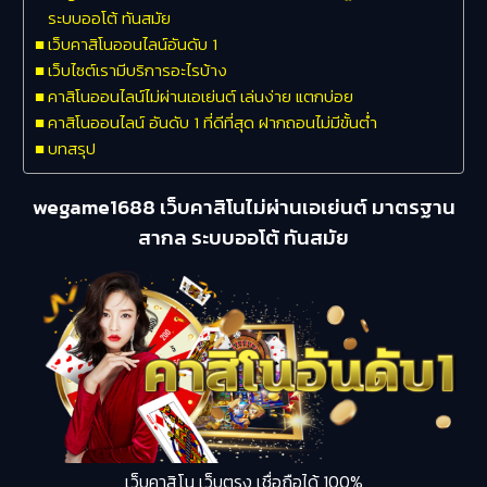
ระบบออโต้ ทันสมัย
เว็บคาสิโนออนไลน์อันดับ 1
เว็บไซต์เรามีบริการอะไรบ้าง
คาสิโนออนไลน์ไม่ผ่านเอเย่นต์ เล่นง่าย แตกบ่อย
คาสิโนออนไลน์ อันดับ 1 ที่ดีที่สุด ฝากถอนไม่มีขั้นต่ำ
บทสรุป
wegame1688 เว็บคาสิโนไม่ผ่านเอเย่นต์ มาตรฐาน
สากล ระบบออโต้ ทันสมัย
เว็บคาสิโน เว็บตรง เชื่อถือได้ 100%