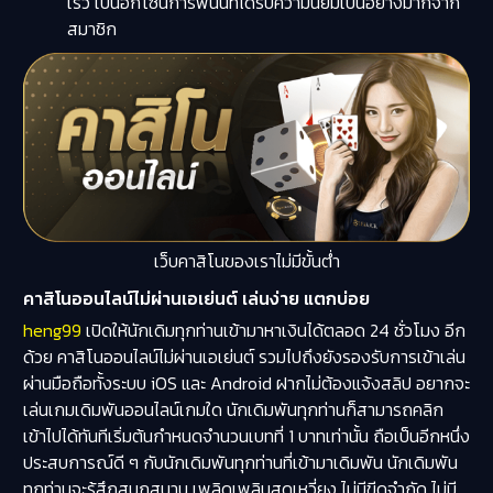
เร็ว เป็นอีกโซนการพนันที่ได้รับความนิยมเป็นอย่างมากจาก
สมาชิก
เว็บคาสิโนของเราไม่มีขั้นต่ํา
คาสิโนออนไลน์ไม่ผ่านเอเย่นต์ เล่นง่าย แตกบ่อย
heng99
เปิดให้นักเดิมทุกท่านเข้ามาหาเงินได้ตลอด 24 ชั่วโมง อีก
ด้วย คาสิโนออนไลน์ไม่ผ่านเอเย่นต์ รวมไปถึงยังรองรับการเข้าเล่น
ผ่านมือถือทั้งระบบ iOS และ Android ฝากไม่ต้องแจ้งสลิป อยากจะ
เล่นเกมเดิมพันออนไลน์เกมใด นักเดิมพันทุกท่านก็สามารถคลิก
เข้าไปได้ทันทีเริ่มต้นกำหนดจำนวนเบทที่ 1 บาทเท่านั้น ถือเป็นอีกหนึ่ง
ประสบการณ์ดี ๆ กับนักเดิมพันทุกท่านที่เข้ามาเดิมพัน นักเดิมพัน
ทุกท่านจะรู้สึกสนุกสนาน เพลิดเพลินสุดเหวี่ยง ไม่มีขีดจำกัด ไม่มี