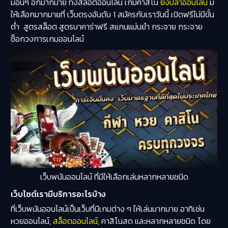
มอื่นๆ อีกมากมาย ทั้งสล็อตออนไลน์ เกมคาสิโน
ยิงปลาออนไลน์
มี
ให้เลือกมากมายที่ เว็บตรงอันดับ 1 สมัครกับเราวันนี้ เปิดฟรีไม่มีขั้น
ต่ำ สูตรสล็อต สูตรบาคาร่าฟรี สแกนแม่นยำ กระจาย กระจาย
ช็อกวงการเกมออนไลน์
เว็บพนันออนไลน์ ที่มีให้เลือกเล่นหลากหลายชนิด
เว็บไซต์เรามีบริการอะไรบ้าง
ที่เว็บพนันออนไลน์เป็นเว็บที่มีเกมต่าง ๆ ให้เล่นมากมาย อาทิเช่น
หวยออนไลน์,
สล็อตออนไลน์
, คาสิโนสด และหลากหลายชนิด โดย