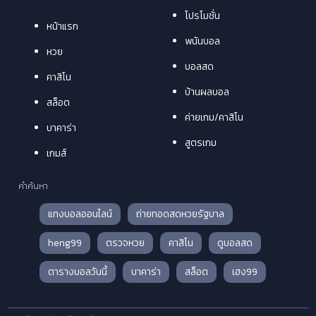
โปรโมชั่น
หน้าแรก
พนันบอล
หวย
บอลสด
คาสิโน
บ้านผลบอล
สล็อต
ค่ายเกม/คาสิโน
บาคาร่า
สูตรเกม
เกมส์
คำค้นหา
แทงบอลออนไลน์
ถ่ายทอดสดหวยรัฐบาล
heng99
ตรวจหวย
คาสิโน
ดูบอลสด
ตารางบอลวันนี้
บาคาร่า
สล็อต
เฮง99