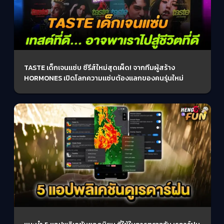
TASTE เด็กเจนแซ่บ ซีรีส์ใหม่สุดเผ็ด! จากทีมผู้สร้าง
HORMONES เปิดโลกความแซ่บต้องแลกของคนรุ่นใหม่