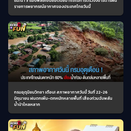
แนะนำ 5 แอปพลิเคชันยอดนิยม ที่ใช้ในการตรวจจับ เรดาร์ฝน
รายการพยากรณ์อากาศของประเทศไทยวันนี้
กรมอุตุนิยมวิทยา เตือน! สภาพอากาศวันนี้ วันที่ 22-26
มิถุนายน ฝนตกเพิ่ม-ตกหนักหลายพื้นที่ เสี่ยงท่วมฉับพลัน
น้ำป่าไหลหลาก