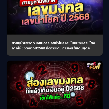
สายมูห้ามพลาด เลขมงคลเลขนำโชค เลขไหนช่วยเสริมโชค
ลาภให้ปังตลอดปี2568 ทั้งการงาน การเงิน ให้เด่นสุดๆ