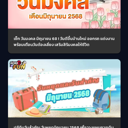
เช็ก วันมงคล มิถุนายน 68 ! วันดีขึ้นบ้านใหม่ ออกรถ แต่งงาน
พร้อมเตือนวันต้องเลี่ยง เสริมสิริมงคลให้ชีวิต
ปฏิทินวันสำคัญ วันหยุดมิถุนายน 2568 เพื่อวางแผนการเดิน