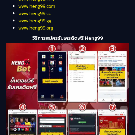
www.heng99.com
www.heng99.cc
www.heng99.gg
www.heng99.org
วิธีการสมัครรับเครดิตฟรี Heng99