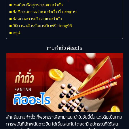
เทคนิคหรือสูตรของเกมกำถั่ว
ข้อดีของการเล่นเกมกำถั่ว ที่ Heng99
ช่องทางการเข้าเล่นเกมกำถั่ว
วิธีการสมัครรับเครดิตฟรี Heng99
สรุป
เกมกำถั่ว คืออะไร
สำหรับเกมกำถั่ว ที่พวกเราเลือกมาแนะนำในวันนี้นั้น แต่เดิมเป็นเกม
การพนันที่นักพนันชาวจีน ได้เริ่มเล่นกันโดยจะมี อุปกรณ์ที่ใช้เล่น