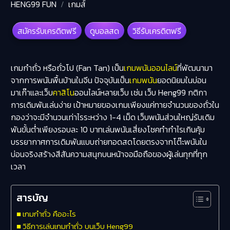
HENG99 FUN
เกมส์
สมัครรับเครดิตฟรี
ดูบอลสด
วิธีรับเครดิตฟรี
เกมกำถั่ว หรือถั่วโป (Fan Tan) เป็น
เกมพนันออนไลน์
ที่พัฒนามา
จากการพนันพื้นบ้านในจีน ปัจจุบันเป็น
เกมพนัน
ยอดนิยมในบ่อน
มาเก๊าและเว็บ
คาสิโน
ออนไลน์หลายเว็บ เช่น เว็บ Heng99 กติกา
การเดิมพันเล่นง่าย เป้าหมายของเกมเพียงแค่ทายจำนวนของถั่วใน
กองว่าจะมีจำนวนเท่าไรระหว่าง 1-4 เม็ด เว็บพนันส่วนใหญ่รับเดิม
พันขั้นต่ำเพียงรอบละ 10 บาทเล่นพนันเสี่ยงโชคทำกำไรเกินคุ้ม
บรรยากาศการเดิมพันแบบถ่ายทอดสดโดยตรงจากโต๊ะพนันใน
บ่อนจริงสร้างสีสันความสนุกบนหน้าจอมือถือของผู้เล่นทุกที่ทุก
เวลา
สารบัญ
เกมกำถั่ว คืออะไร
วิธีการเล่นเกมกำถั่ว บนเว็บ Heng99