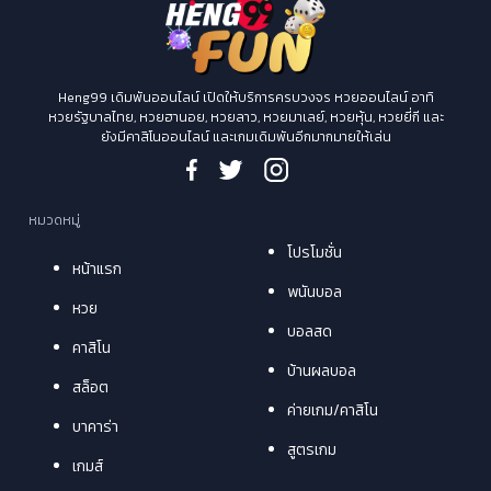
Heng99 เดิมพันออนไลน์ เปิดให้บริการครบวงจร หวยออนไลน์ อาทิ
หวยรัฐบาลไทย, หวยฮานอย, หวยลาว, หวยมาเลย์, หวยหุ้น, หวยยี่กี และ
ยังมีคาสิโนออนไลน์ และเกมเดิมพันอีกมากมายให้เล่น
หมวดหมู่
โปรโมชั่น
หน้าแรก
พนันบอล
หวย
บอลสด
คาสิโน
บ้านผลบอล
สล็อต
ค่ายเกม/คาสิโน
บาคาร่า
สูตรเกม
เกมส์