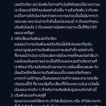
เลขตัวเดียว แต่ มันเพิ่มโอกาสทำเงินให้กับคุณได้มากกว่านะ
เราจึงแนะนำให้ท่านเล่นอย่างใจเย็น ๆ แล้วเดิมพัน 3 ตัวเลข
จะมีโอกาสได้เงินง่ายกว่าเพราะความน่าจะเป็นนั้นมีมากกว่า
เยอะเลย เพราะในการกำถั่วนั้นแต่ละกองมี 4 ตัวเลขถ้าคุณ
เดิมพันไปแล้ว 3 ตัวเลขอย่างน้อยความน่าจะเป็นก็ถือว่าได้
เยอะมากที่สุด
หลีกเลี่ยงเดิมพันเลขตัวเดียว
แน่นอนว่าการเดิมพันเลขตัวเดียวนั้นให้เงินเยอะที่สุดใน
บรรดารูปแบบการเดิมพันของการเล่นกำถั่ว แต่อย่างไร
ก็ตามแม้ว่าเงินรางวัลจะล่อตาล่อใจมากแค่ไหนแต่อย่าลืมว่า
เปอร์เซนต์และความน่าจะเป็นที่ถั่วจะออกเลขตัวเดียวตามที่
เราคิดเอาไว้นานมันค่อนข้างยากมาก เหมือนซื้อหวยเลย ดัง
นั้นแล้วหลีกเลี่ยงการเดิมพันแบบนี้จะปลอดภัยกับคุณ
มากกว่า แต่ถ้าคุณเป็นคนชอบความท้าทายและสามารถเสีย
เงินตรงนี้ได้ ก็อาจจะคุ้มที่จะเสี่ยงก็ได้นะเพราะเงินรางวัลนั้น
มันเยอะมากจริง ๆ สำหรับการเดิมพันในรูปแบบดังกล่าวนี้
เดิมพันแบบเค้าเลขคู่คี่
คุณอาจจะเคยได้ยินการ เค้าไพ่เสือมังกร หรือ เค้าไพ่บาคาร่า