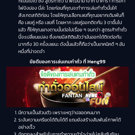
ก็เป็นไปได้ ซึ่ง สูตรกำถั่ว นี้ พัฒนามาจาก บาคาร่า การเค้า
ไพ่ปิงปอง นี่ล่ะ โดยก่อนที่คุณจะทำการเล่นกำถั่วนั้นให้
สังเกตสถิติก่อน โดยให้คุณเลือกเลขที่คุณอยากเดิมพันก็
คือ เลขคู่ หรือ เลขคี่ โดยหาก เลขคู่ออกติดกัน 3 ตาขึ้นไป
แล้ว ก็ให้คุณแทงตามนั้นต่อไปเรื่อย ๆ จนกว่า สูตรเค้ากำถั่ว
นี้จะเปลี่ยนแปลง ซึ่งเคยมีสถิติแล้วว่ามันออกได้ติดต่อกัน
มากถึง 30 ครั้งเลยนะ ดังนั้นแล้วก็ถือว่าเป็นเทคนิคดี ๆ อัน
หนึ่งที่น่าจดจำ
ข้อดีของการเล่นเกมกำถั่ว ที่ Heng99
มีความเป็นส่วนตัว เพราะเหตุว่าปลอดคนมาก
ระงับความเครียดได้ดิบได้ดี แถมยังสร้างสัมพันธ์ภาพได้
อย่างเร็ว
ข้อตกลงสำหรับในการทำความเข้าใจง่ายไม่สลับซับซ้อน