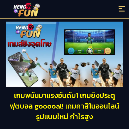
เกมพนันมาแรงอันดับ1 เกมยิงประตู
ฟุตบอล gooooal! เกมคาสิโนออนไลน์
รูปแบบใหม่ กำไรสูง