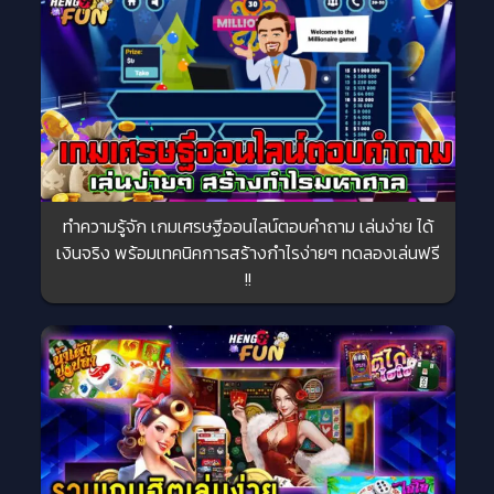
ทำความรู้จัก เกมเศรษฐีออนไลน์ตอบคําถาม เล่นง่าย ได้
เงินจริง พร้อมเทคนิคการสร้างกำไรง่ายๆ ทดลองเล่นฟรี
!!