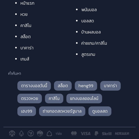
หน้าแรก
พนันบอล
หวย
บอลสด
คาสิโน
บ้านผลบอล
สล็อต
ค่ายเกม/คาสิโน
บาคาร่า
สูตรเกม
เกมส์
คำค้นหา
ตารางบอลวันนี้
สล็อต
heng99
บาคาร่า
ตรวจหวย
คาสิโน
แทงบอลออนไลน์
เฮง99
ถ่ายทอดสดหวยรัฐบาล
ดูบอลสด