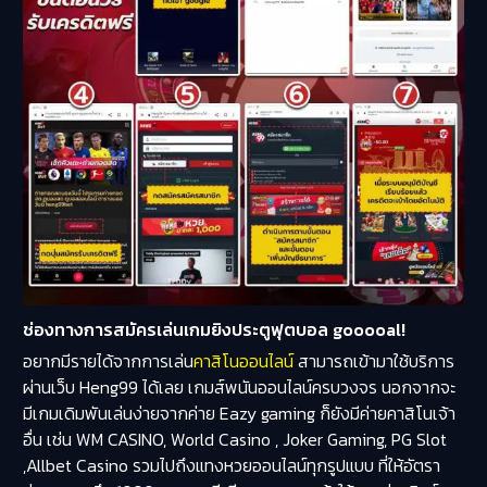
ช่องทางการสมัครเล่นเกมยิงประตูฟุตบอล gooooal!
อยากมีรายได้จากการเล่น
คาสิโนออนไลน์
สามารถเข้ามาใช้บริการ
ผ่านเว็บ Heng99 ได้เลย เกมส์พนันออนไลน์ครบวงจร นอกจากจะ
มีเกมเดิมพันเล่นง่ายจากค่าย Eazy gaming ก็ยังมีค่ายคาสิโนเจ้า
อื่น เช่น WM CASINO, World Casino , Joker Gaming, PG Slot
,Allbet Casino รวมไปถึงแทงหวยออนไลน์ทุกรูปแบบ ที่ให้อัตรา