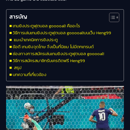
สารบัญ
เกมยิงประตูฟุตบอล gooooal! คืออะไร
วิธีการเล่นเกมยิงประตูฟุตบอล gooooal!บนเว็บ Heng99
แนะนำเทคนิคการยิงประตู
ข้อดี เกมยิงจุดโทษ จึงเป็นที่นิยม ไม่มีตกเทรนด์
ช่องทางการสมัครเล่นเกมยิงประตูฟุตบอล gooooal!
วิธีการสมัครสมาชิกรับเครดิตฟรี Heng99
สรุป
บทความที่เกี่ยวข้อง