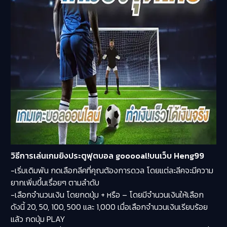
วิธีการเล่นเกมยิงประตูฟุตบอล gooooal!บนเว็บ Heng99
-เริ่มเดิมพัน กดเลือกลีคที่คุณต้องการดวล โดยแต่ละลีคจะมีความ
ยากเพิ่มขึ้นเรื่อยๆ ตามลำดับ
-เลือกจำนวนเงิน โดยกดปุ่ม + หรือ – โดยมีจำนวนเงินให้เลือก
ดังนี้ 20, 50, 100, 500 และ 1,000 เมื่อเลือกจำนวนเงินเรียบร้อย
แล้ว กดปุ่ม PLAY