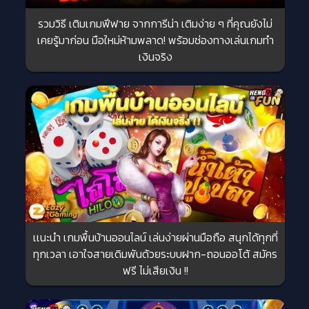
รวมวิธี เติมเกมฟีฟาย จากการีน่า เติมง่าย ๆ ที่คุณยังไม่
เคยรู้มาก่อน มือใหม่ห้ามพลาด! พร้อมช่องทางเล่นเกมทำ
เงินจริง
เเนะนำ เกมพื้นบ้านออนไลน์ เล่นง่ายผ่านมือถือ สนุกได้ทุกที่
ทุกเวลา เอาใจสายเดิมพันด้วยระบบฝาก-ถอนออโต้ สมัคร
ฟรี ไม่เสียเงิน !!