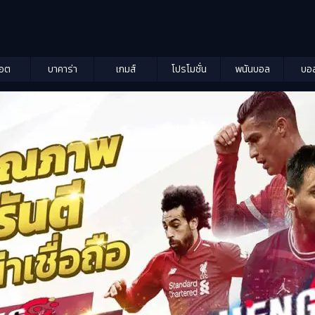
็อต
บาคาร่า
เกมส์
โปรโมชั่น
พนันบอล
บอ