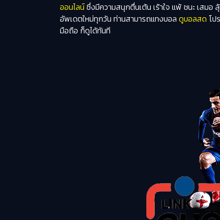
ออนไลน์
ซึ่งมีความสนุกตื่นเต้น เร้าใจ แพ้ ชนะ เสมอ ล
อัพเดตใหม่ทุกวัน ท่านสามารถแทงบอล
ดูบอลสด
โปรแ
มือถือ ก็ดูได้ทันที