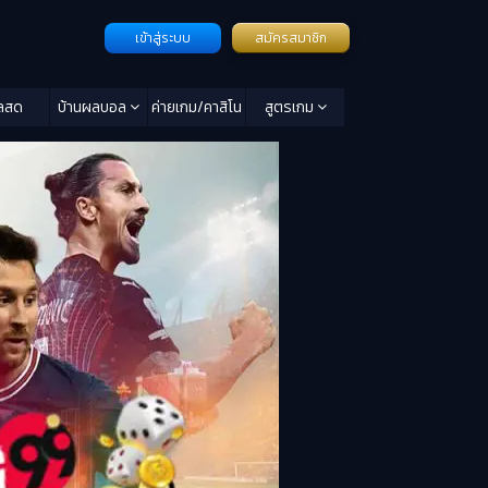
เข้าสู่ระบบ
สมัครสมาชิก
ลสด
บ้านผลบอล
ค่ายเกม/คาสิโน
สูตรเกม