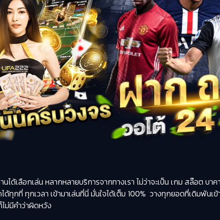
่านได้เลือกเล่น หลากหลายบริการจากทางเรา ไม่ว่าจะเป็น เกม สล๊อต บาค
ได้ทุกที่ ทุกเวลา เข้ามาเล่นที่นี่ มั่นใจได้เต็ม 100% วางทุกยอดที่เดิมพันเ
ก็ไม่มีคำว่าผิดหวัง