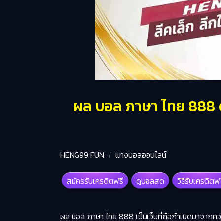
ผล บอล ภาษา ไทย 888 ดู
HENG99 FUN
แทงบอลออนไลน์
สมัครรับเครดิตฟรี
ดูบอลสด
วิธีรับเครดิตฟ
ผล บอล ภาษา ไทย 888 เป็นเว็บที่ถือกำเนิดมาจากค