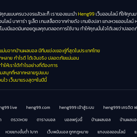
ให้คุณแบบครบวงจรแล้วละก็ เราของแนะนำ
Heng99
เว็บออนไลน์ ที่ให้ค
ออนไลน์ บาคาร่า รูเล็ต เกมสล็อตจากค่ายดัง เกมยิงปลา แทงหวยออนไลน์ หว
ชั่วโมงมีแอดมินคอยดูแลคุณตลอดการใช้งาน ทำให้คุณมั่นใจได้เลยว่าปลอดภั
ดแม่นจากบ้านผลบอล มีทีมแข่งเยอะคู่ที่สุดในประเทศไทย
หลาย กำไรดี ได้เงินจริง ปลอดภัยแน่นอน
ำให้เราได้กำไรอย่างที่ต้องการ
วามสนุกที่หลากหลายรูปแบบ
ไว เว็บมาแรงสุดๆในปีนี้
ng99 live
heng99.com
heng999 เข้าสู่ระบบ
heng999 เครดิต ฟ
ด
ตรวจหวย
ตารางบอล
บอลพรุ่งนี้
บ้านผลบอล
บ้านผลบอล
หวยแทงขั้นต่ำ 1บาท
เว็บพนันบอล ถูกกฎหมาย
แทงบอลออนไลน์
แ