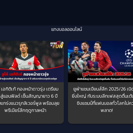
แทงบอลออนไลน์
้ เอกิติเก้ กองหน้าดาวรุ่ง เตรียม
ยูฟ่าแชมเปียนส์ลีก 2025/26 เปิ
ยสู่แอนฟิลด์ เซ็นสัญญายาว 6 ปี
ยิ่งใหญ่ กับระบบลีกเฟสสุดตื่นเต้
มแกร่งแนวรุกลิเวอร์พูล พร้อมลุย
ชิงแชมป์ที่แฟนบอลทั่วโลกไม่ค
พรีเมียร์ลีกฤดูกาลหน้า
พลาด!