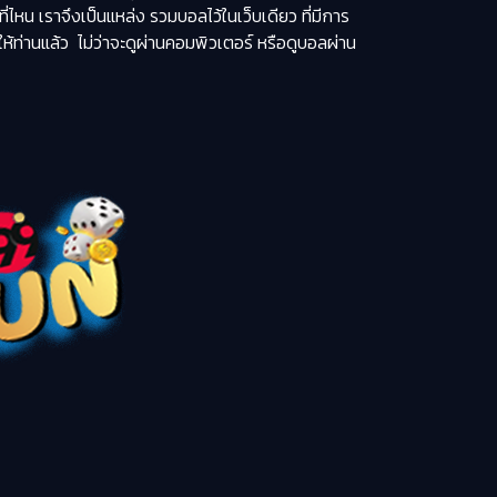
ี่ไหน เราจึงเป็นแหล่ง รวมบอลไว้ในเว็บเดียว ที่มีการ
้ท่านแล้ว ไม่ว่าจะดูผ่านคอมพิวเตอร์ หรือดูบอลผ่าน