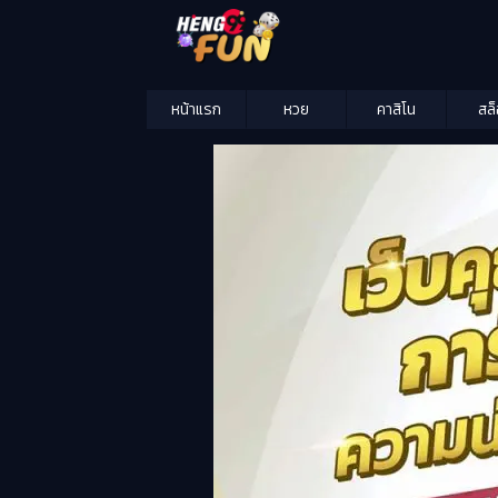
หน้าแรก
หวย
คาสิโน
สล