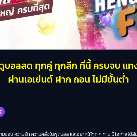
บอลสด ทุกคู่ ทุกลีก ที่นี้ ครบจบ แท
ผ่านเอเย่นต์ ฝาก ถอน ไม่มีขั้นต่ำ
รี
วามชอบ ความรัก ความคลั่งในฟุตบอล และอยากให้ทุก ๆ ท่าน มีโอกาสได้ส