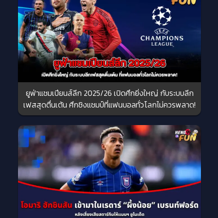
ยูฟ่าแชมเปียนส์ลีก 2025/26 เปิดศึกยิ่งใหญ่ กับระบบลีก
เฟสสุดตื่นเต้น ศึกชิงแชมป์ที่แฟนบอลทั่วโลกไม่ควรพลาด!