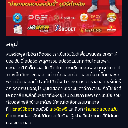
สรุป
สปอร์ตพูล ทีเด็ด เด็ดจริง เราเป็นเว็บไซต์เพื่อแฟนบอล วิเคราะห์
บอล วัน นี้ สปอร์ต พลูพารวย สปอร์ตแมนทุกท่านโดยเฉพาะ
นอกจากมี ทีเด็ดบอล วัน นี้ แม่นๆ จากเซียนบอลรอง ทุกรูปแบบ ไม่
ว่าจะเป็น วิเคราะห์บอลวันนี้ ทีเด็ดบอลเดี่ยว บอลเต็ง ทีเด็ดบอลชุด
ฟรี ทีเด็ดบอลสเต็ป สเต็ป 3 เต็ง 1 เรายังมีทั้ง ตารางบอล พรีเมียร์
ลีก อังกฤษ บอลยูโร บุนเดสลีกา เยอรมัน ลาลีกา สเปน กัลโช่ ซีรี่ส์
เอ อิตาลี และลีกอื่นๆจากทั้งฝั่งยุโรป อเมริกา แอฟริกา เอเชีย รวม
ถึงบอลไทยลีกบ้านเราด้วย ให้คุณได้เลือกเล่นมากมาย
ที่
Heng99bet
แถมยังมี
เครดิตฟรี
และลิงก์
ถ่ายทอดสดบอลวัน
นี้
มาแจกให้สมาชิกได้ติดตามกันด้วย รู้อย่างนี้แล้วกดมาที่นี่ได้เลย
ครบจบแน่นอน