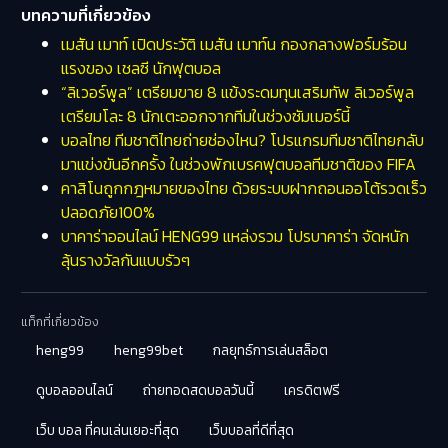
บทความที่เกี่ยวข้อง
เมสัน เมาท์ เปิดประวัติ เมสัน เมาท์น กองกลางฟอร์มร้อน
แรงของ เชลซี นักฟุตบอล
“ลิเวอร์พูล” เตรียมขาย 8 แข้งระดมทุนเสริมทัพ ลิเวอร์พูล
เตรียมโละ 8 นักเตะออกจากทีมในช่วงซัมเมอร์นี้
บอลไทย ทีมชาติไทยถ่ายช่องไหน? โปรแกรมทีมชาติไทยกลับ
มาแข่งขันอีกครั้ง ในช่วงพักเบรคฟุตบอลทีมชาติของ FIFA
คาสิโนถูกกฎหมายของไทย ด้วยระบบฝากถอนออโต้รวดเร็ว
ปลอดภัย100%
บาคาร่าออนไลน์ HENG99 แหล่งรวม โปรบาคาร่า จัดหนัก
ลุ้นรางวัลกันแบบรัวๆ
แท็กที่เกี่ยวข้อง
heng99
heng99bet
กลยุทธ์การเล่นสล็อต
ดูบอลออนไลน์
ถ่ายทอดสดบอลวันนี้
เครดิตฟรี
เว็บ บอล ที่คนเล่นเยอะที่สุด
เว็บบอลที่ดีที่สุด