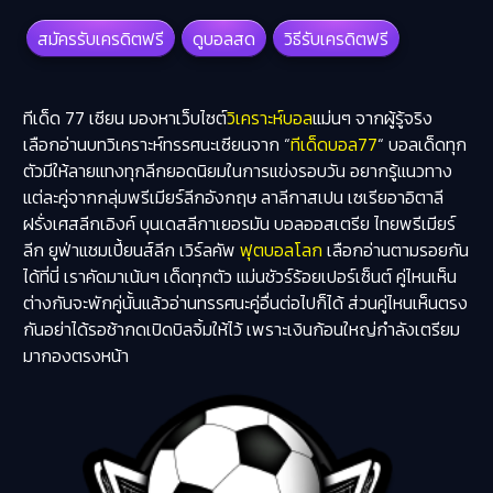
สมัครรับเครดิตฟรี
ดูบอลสด
วิธีรับเครดิตฟรี
ทีเด็ด 77 เซียน มองหาเว็บไซต์
วิเคราะห์บอล
แม่นๆ จากผู้รู้จริง
เลือกอ่านบทวิเคราะห์ทรรศนะเซียนจาก
“
ทีเด็ดบอล77
“
บอลเด็ดทุก
ตัวมีให้ลายแทงทุกลีกยอดนิยมในการแข่งรอบวัน อยากรู้แนวทาง
แต่ละคู่จากกลุ่มพรีเมียร์ลีกอังกฤษ ลาลีกาสเปน เซเรียอาอิตาลี
ฝรั่งเศสลีกเอิงค์ บุนเดสลีกาเยอรมัน บอลออสเตรีย ไทยพรีเมียร์
ลีก ยูฟ่าแชมเปี้ยนส์ลีก เวิร์ลคัพ
ฟุตบอลโลก
เลือกอ่านตามรอยกัน
ได้ที่นี่ เราคัดมาเน้นๆ เด็ดทุกตัว แม่นชัวร์ร้อยเปอร์เซ็นต์ คู่ไหนเห็น
ต่างกันจะพักคู่นั้นแล้วอ่านทรรศนะคู่อื่นต่อไปก็ได้ ส่วนคู่ไหนเห็นตรง
กันอย่าได้รอช้ากดเปิดบิลจิ้มให้ไว้ เพราะเงินก้อนใหญ่กำลังเตรียม
มากองตรงหน้า