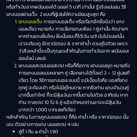
หรือทำเงินจากพนันบอลได้ ขอแค่ 5 นาที เท่านั้น! รู้จริงแน่นอน วิธี
แทงบอลผ่านเว็บ 2 แบบที่ผู้เล่นให้ความนิยมสูงสุด คือ
แทงบอลเต็ง
การแทงบอลเต็ง หรือเรียกอีกชื่อนึงว่า แทง
บอลเดี่ยว หมายถึง การเลือกแทงเพียง 1 คู่เท่านั้น คิดง่ายๆ
หากท่านแทงฝั่งไหน ฝั่งนั้นชนะก็ได้เงิน แต่! มันไม่จบแค่นั้น
เราจะต้องดู อัตราต่อรอง & ราคาค่าน้ำ ควบคู่ไปด้วย เพราะ
ว่าสิ่งเหล่านี้จะเป็นกุญแจสำคัญในการทำเงินจาก พนันบอล
ออนไลน์ เลยล่ะ
แทงบอลสเตป
บอลสเตป หรือก็คือการ แทงบอลชุด หมายถึง
การแทงบอลแบบหลายๆ คู่ เลือกแทงได้ตั้งแต่ 2 – 12 คู่เลยที
เดียว โดย วิธีการแทงบอล แบบนี้ จะมีเงื่อนไขคือ บอลที่แทง
ทุกคู่ จะต้องเข้า หรือไม่มีคู่ไหนตาย หากยิ่งท่าน แทงจำนวนคู่
มากขึ้นเท่าไหร่ ก็จะมีลุ้นเงินมากขึ้นตามไปด้วย อาทิเช่น หาก
ท่าน กาสเตป 10 ไป 6 คู่ แล้วเข้าหมดท่านอาจจะมีลุ้นเงิน
มากกว่า 1,000 บาทเลยทีเดียว
หลักสำคัญ ในการคูณบอลสเตป ก็คือ ค่าน้ำ หรือ ราคาต่อรอง นั้น
เอง ตัวอย่างการแทง บอลสเตป 4 เช่น
คู่ที่ 1 ทีม a ค่าน้ำ 1.90