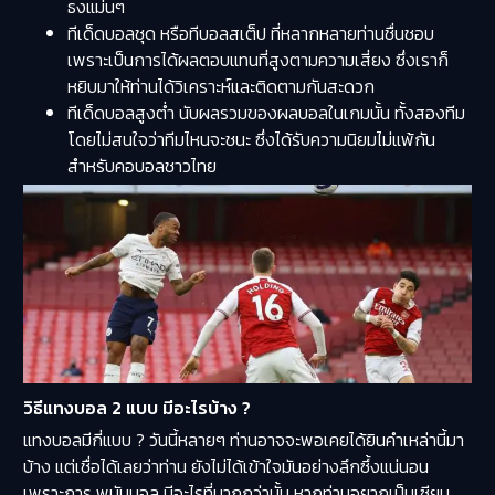
ธงแม่นๆ
ทีเด็ดบอลชุด หรือทีบอลสเต็ป
ที่หลากหลายท่านชื่นชอบ
เพราะเป็นการได้ผลตอบแทนที่สูงตามความเสี่ยง ซึ่งเราก็
หยิบมาให้ท่านได้วิเคราะห์และติดตามกันสะดวก
ทีเด็ดบอลสูงต่ำ
นับผลรวมของผลบอลในเกมนั้น ทั้งสองทีม
โดยไม่สนใจว่าทีมไหนจะชนะ ซึ่งได้รับความนิยมไม่แพ้กัน
สำหรับคอบอลชาวไทย
วิธีแทงบอล 2 แบบ มีอะไรบ้าง ?
แทงบอลมีกี่แบบ ? วันนี้หลายๆ ท่านอาจจะพอเคยได้ยินคำเหล่านี้มา
บ้าง แต่เชื่อได้เลยว่าท่าน ยังไม่ได้เข้าใจมันอย่างลึกซึ้งแน่นอน
เพราะการ พนันบอล มีอะไรที่มากกว่านั้น หากท่านอยากเป็นเซียน