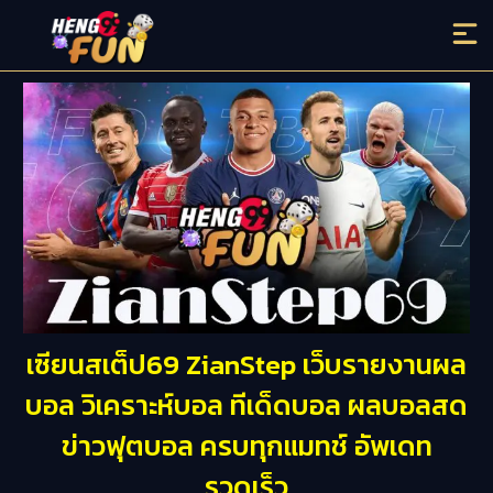
เซียนสเต็ป69 ZianStep เว็บรายงานผล
บอล วิเคราะห์บอล ทีเด็ดบอล ผลบอลสด
ข่าวฟุตบอล ครบทุกแมทช์ อัพเดท
รวดเร็ว