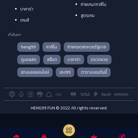
ค่ายเกม/คาสิโน
บาคาร่า
สูตรเกม
เกมส์
คำค้นหา
heng99
คาสิโน
ถ่ายทอดสดหวยรัฐบาล
ดูบอลสด
สล็อต
บาคาร่า
ตรวจหวย
แทงบอลออนไลน์
เฮง99
ตารางบอลวันนี้
HENG99 FUN © 2022 All rights reserved.