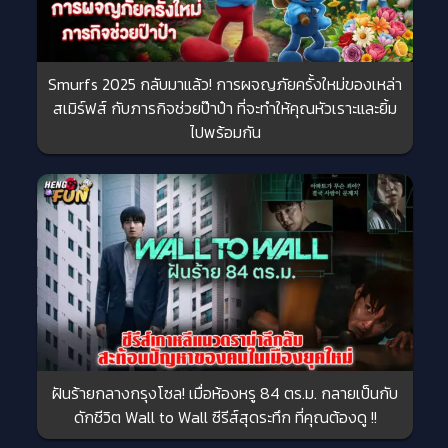
Smurfs 2025 กลับมาแล้ว! การผจญภัยครั้งใหม่ของเหล่า
สเมิร์ฟส์ กับภารกิจช่วยป๊าป๋า ที่จะทำให้คุณหัวเราะและยิ้ม
ไปพร้อมกัน
ฝันร้ายกลางกรุงโซล! เมื่อห้องหรู 84 ตร.ม. กลายเป็นกับ
ดักชีวิต Wall to Wall ซีรีส์สุดระทึก ที่คุณต้องดู !!