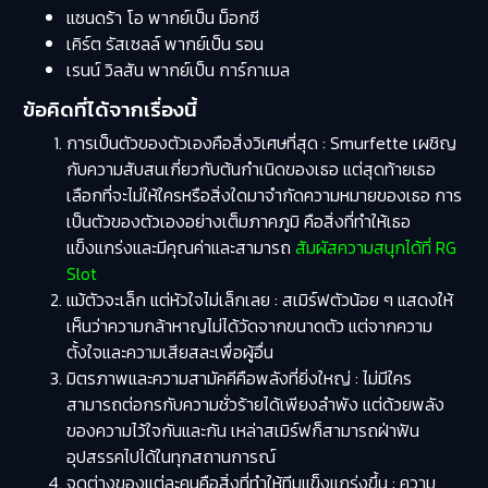
แซนดร้า โอ พากย์เป็น ม็อกซี
เคิร์ต รัสเซลล์ พากย์เป็น รอน
เรนน์ วิลสัน พากย์เป็น การ์กาเมล
ข้อคิดที่ได้จากเรื่องนี้
การเป็นตัวของตัวเองคือสิ่งวิเศษที่สุด : Smurfette เผชิญ
กับความสับสนเกี่ยวกับต้นกำเนิดของเธอ แต่สุดท้ายเธอ
เลือกที่จะไม่ให้ใครหรือสิ่งใดมาจำกัดความหมายของเธอ การ
เป็นตัวของตัวเองอย่างเต็มภาคภูมิ คือสิ่งที่ทำให้เธอ
แข็งแกร่งและมีคุณค่าและสามารถ
สัมผัสความสนุกได้ที่ RG
Slot
แม้ตัวจะเล็ก แต่หัวใจไม่เล็กเลย : สเมิร์ฟตัวน้อย ๆ แสดงให้
เห็นว่าความกล้าหาญไม่ได้วัดจากขนาดตัว แต่จากความ
ตั้งใจและความเสียสละเพื่อผู้อื่น
มิตรภาพและความสามัคคีคือพลังที่ยิ่งใหญ่ : ไม่มีใคร
สามารถต่อกรกับความชั่วร้ายได้เพียงลำพัง แต่ด้วยพลัง
ของความไว้ใจกันและกัน เหล่าสเมิร์ฟก็สามารถฝ่าฟัน
อุปสรรคไปได้ในทุกสถานการณ์
จุดต่างของแต่ละคนคือสิ่งที่ทำให้ทีมแข็งแกร่งขึ้น : ความ