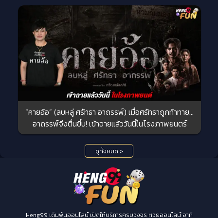
“คายอ้อ” (ลบหลู่ ศรัทธา อาถรรพ์) เมื่อศรัทธาถูกท้าทาย…
อาถรรพ์จึงตื่นขึ้น! เข้าฉายแล้ววันนี้ในโรงภาพยนตร์
ดูทั้งหมด >
Heng99 เดิมพันออนไลน์ เปิดให้บริการครบวงจร หวยออนไลน์ อาทิ