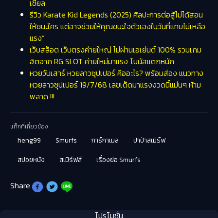
เชียล
รีวิว Karate Kid Legends (2025) ศิลปะการต่อสู้ไม่ได้สอน
ให้ชนะใคร แต่อาจช่วยให้คุณชนะใจตัวเองในวันที่แทบไม่เหลือ
แรง”
เว็บสล็อต เว็บตรงค่ายใหญ่ ไม่ผ่านเอเย่นต์ 100% รวมเกม
ฮิตจาก RG SLOT ค่ายใหม่มาแรง โบนัสแตกหนัก
หวยวันเสาร์ หวยลาวซุปเปอร์ คืออะไร? พร้อมส่อง แนวทาง
หวยลาวซุปเปอร์ 19/7/68 เลขเด็ดมาแรงงวดนี้แม่นๆ ห้าม
พลาด !!!
แท็กที่เกี่ยวข้อง
heng99
Smurfs
การ์กาเมล
ปาป้าสเมิร์ฟ
สปอยหนัง
สเมิร์ฟส์
เรื่องย่อ Smurfs
Share
โปรโมชั่น