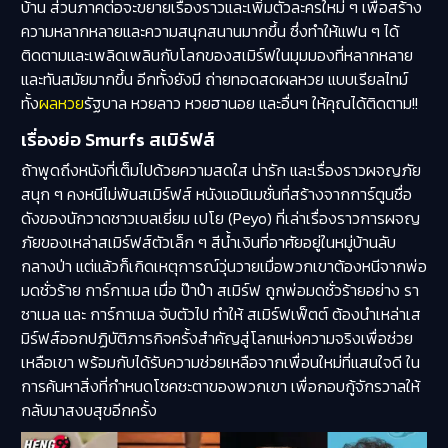
บ้าน ส่วนภาคต่อจะขยายเรื่องราวและเพิ่มตัวละครใหม่ ๆ เพื่อสร้าง
ความหลากหลายและความสนุกสนานมากขึ้น ซึ่งทำให้แฟน ๆ ได้
ติดตามและเพลิดเพลินกับโลกของสเมิร์ฟในมุมมองที่หลากหลาย
และทันสมัยมากขึ้น อีกทั้งยังมี ถ่ายทอดสดผลหวย แบบเรียลไทม์
ทั้ง
ผลหวย
รัฐบาล หวยลาว หวยฮานอย และอื่นๆ ให้คุณได้ติดตาม!!
เรื่องย่อ Smurfs สเมิร์ฟส์
ถ้าพูดถึงหนังที่เต็มไปด้วยความสดใส น่ารัก และเรื่องราวผจญภัย
สนุก ๆ คงหนีไม่พ้นสเมิร์ฟส์ หนังแอนิเมชั่นที่สร้างจากการ์ตูนชื่อ
ดังของนักวาดชาวเบลเยี่ยม เปโย (Peyo) ที่เล่าเรื่องราวการผจญ
ภัยของเหล่าสเมิร์ฟส์ตัวเล็ก ๆ สีน้ำเงินที่อาศัยอยู่ในหมู่บ้านลับ
กลางป่า แต่แล้วก็เกิดเหตุการณ์วุ่นวายเมื่อพวกเขาต้องหนีจากพ่อ
มดชั่วร้าย การ์กาเมล เมื่อ ป๊าป๋า สเมิร์ฟ ถูกพ่อมดชั่วร้ายอย่าง รา
ซาเมล และ การ์กาเมล จับตัวไป ทำให้ สเมิร์ฟเฟ็ตต์ ต้องนำเหล่าเส
มิร์ฟส์ออกปฏิบัติภารกิจครั้งสำคัญสู่โลกแห่งความจริงเพื่อช่วย
เหลือเขา พร้อมกับได้รับความช่วยเหลือจากเพื่อนใหม่ที่แสนใจดี ใน
การค้นหาสิ่งที่กำหนดโชคชะตาของพวกเขา เพื่อกอบกู้จักรวาลให้
กลับมาสงบสุขอีกครั้ง