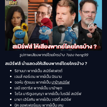
รูปภาพเสียงพากย์โดยใครบ้าง ?ของ heng99
สเมิร์ฟส์ นำแสดงให้เสียงพากย์โดยใครบ้าง ?
ริฮานนา พากย์เป็น สเมิร์ฟเฟตต์
เจมส์ คอร์เดน พากย์เป็น นิรนาม
จอห์น กู้ดแมน พากย์เป็น
ปาป้าสเมิร์ฟ
เอมี เซดาริส พากย์เป็น มาม้าพุต
โชโล มาริดูเอญญา พากย์เป็น ไบรนีย์ สเมิร์ฟ
มายา เอิร์สคิน พากย์เป้น วานิตี้ สเมิร์ฟ
นิค ออฟเฟอร์แมน พากย์เป็น เคน