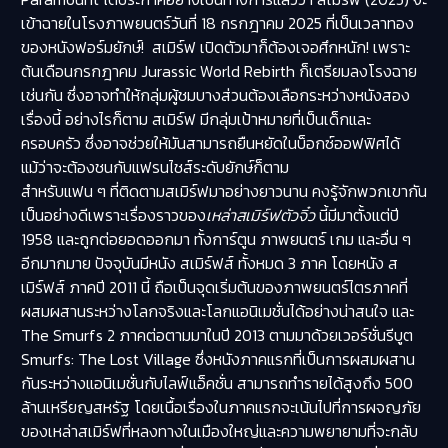
เข้าฉายในโรงภาพยนตร์วันที่ 18 กรกฎาคม 2025 ที่เป็นเวลาทอง
ของหนังฟอร์มยักษ์! สเมิร์ฟ เปิดตัวมาก็ต้องเจอศึกหนัก! เพราะ
ต้นเดือนกรกฎาคม Jurassic World Rebirth ก็เตรียมลงโรงฉาย
เช่นกัน ซึ่งอาจทำให้กลุ่มผู้ชมบางส่วนต้องเลือกระหว่างหนังสอง
เรื่องนี้ อย่างไรก็ตาม สเมิร์ฟ มีกลุ่มเป้าหมายที่เป็นเด็กและ
ครอบครัว ซึ่งอาจช่วยให้มันสามารถยืนหยัดในบ็อกซ์ออฟฟิศได้
แม้ว่าจะต้องชนกับแฟรนไชส์ระดับยักษ์ก็ตาม
สำหรับแฟน ๆ ที่ติดตามสเมิร์ฟมาอย่างยาวนาน คงรู้จักพวกเขากัน
เป็นอย่างดีเพราะเรื่องราวของ
เหล่าสเมิร์ฟตัวจิ๋ว
นี้มีมาตั้งแต่ปี
1958 และถูกต่อยอดออกมา ทั้งการ์ตูน ภาพยนตร์ เกม และอื่น ๆ
อีกมากมาย ปัจจุบันมีหนัง สเมิร์ฟส์ ทั้งหมด 3 ภาค โดยหนัง ส
เมิร์ฟส์ ภาคปี 2011 นี้ ถือเป็นจุดเริ่มต้นของภาพยนตร์ไตรภาคที่
ผสมผสานระหว่างโลกจริงและโลกแอนิเมชั่นได้อย่างน่าสนใจ และ
The Smurfs 2 ภาคต่อตามมาในปี 2013 ตามมาด้วยเวอร์ชั่นรีบูต
Smurfs: The Lost Village ซึ่งหนังภาคแรกที่เป็นการผสมผสาน
กันระหว่างแอนิเมชั่นกับไลฟ์แอ็คชั่น สามารถทำรายได้สูงถึง 500
ล้านเหรียญสหรัฐ โดยเนื้อเรื่องในภาคแรกจะเน้นไปที่การผจญภัย
ของเหล่าสเมิร์ฟที่หลงทางในเมืองใหญ่และความพยายามที่จะกลับ