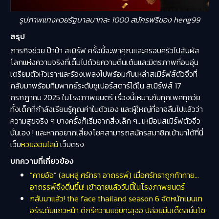
รูปภาพแทงหวยรัฐบาลบาทละ 1000 สมัครฟรีของ heng99
สรุป
ภารกิจช่วย ป๊าป๋า สเมิร์ฟ ครั้งนี้จะพาคุณและครอบครัวไปสัมผัส
โลกแห่งความจริงที่เต็มไปด้วยความตื่นเต้นและมิตรภาพที่อบอุ่น
เตรียมตัวหัวเราะและร้องเพลงไปพร้อมกับเหล่าสเมิร์ฟส์ตัวจิ๋วที่
กลับมาพร้อมทีมพากย์ระดับซูเปอร์สตาร์ได้ใน สเมิร์ฟส์ 17
กรกฎาคม 2025 ในโรงภาพยนตร์ เรื่องนี้เหมาะกับทุกเพศทุกวัย
ทั้งเด็กที่กำลังเรียนรู้คุณค่าในตัวเอง และผู้ใหญ่ที่อาจลืมไปแล้วว่า
ความสุขจริง ๆ บางครั้งก็เริ่มจากสิ่งเล็ก ๆ…เหมือนสเมิร์ฟตัวจิ๋ว
นั่นเอง ! และหากอยากเสี่ยงโชคสามารถสมัครสมาชิกเข้ามาได้ที่นี่
เว็บ
หวยออนไลน์
เว็บตรง
บทความที่เกี่ยวข้อง
“คายอ้อ” (ลบหลู่ ศรัทธา อาถรรพ์) เมื่อศรัทธาถูกท้าทาย…
อาถรรพ์จึงตื่นขึ้น! เข้าฉายแล้ววันนี้ในโรงภาพยนตร์
กลับมาแล้ว! the face thailand season 6 จัดหนักเมนเท
อร์ระดับแถวหน้า ดีกรีความแซ่บทะลุจอ ปล่อยมีมเด็ดสนั่นโซ