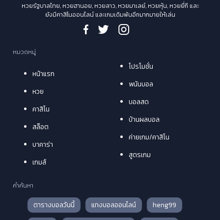
หวยรัฐบาลไทย, หวยฮานอย, หวยลาว, หวยมาเลย์, หวยหุ้น, หวยยี่กี และ
ยังมีคาสิโนออนไลน์ และเกมเดิมพันอีกมากมายให้เล่น
หมวดหมู่
โปรโมชั่น
หน้าแรก
พนันบอล
หวย
บอลสด
คาสิโน
บ้านผลบอล
สล็อต
ค่ายเกม/คาสิโน
บาคาร่า
สูตรเกม
เกมส์
คำค้นหา
ตารางบอลวันนี้
แทงบอลออนไลน์
heng99