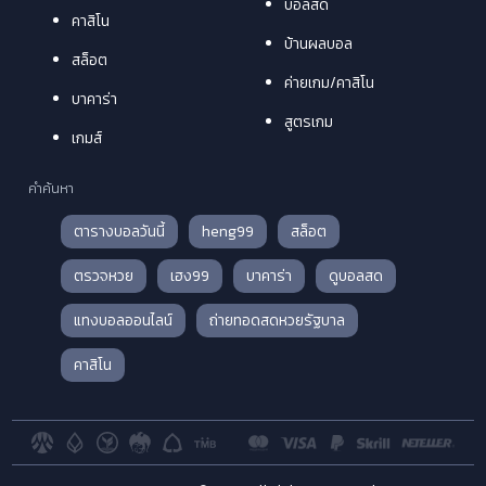
บอลสด
คาสิโน
บ้านผลบอล
สล็อต
ค่ายเกม/คาสิโน
บาคาร่า
สูตรเกม
เกมส์
คำค้นหา
ตารางบอลวันนี้
heng99
สล็อต
ตรวจหวย
เฮง99
บาคาร่า
ดูบอลสด
แทงบอลออนไลน์
ถ่ายทอดสดหวยรัฐบาล
คาสิโน