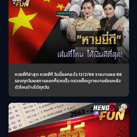
หวยยี่กีล่าสุด หวยยี่กี วันนี้ออกอะไร 12/2/66 รายงานผล 88
รอบทุกวันผลการออกก็รวดเร็ว ตรวจเช็คดูรายงานย้อนหลัง
ตัวไหนบ้างได้ทุกวัน