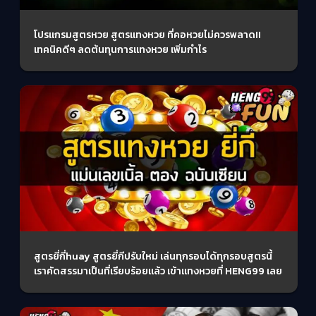
โปรแกรมสูตรหวย สูตรแทงหวย ที่คอหวยไม่ควรพลาด!!
เทคนิคดีๆ ลดต้นทุนการแทงหวย เพิ่มกำไร
สูตรยี่กี่huay สูตรยี่กีปรับใหม่ เล่นทุกรอบได้ทุกรอบสูตรนี้
เราคัดสรรมาเป็นที่เรียบร้อยแล้ว เข้าแทงหวยที่ HENG99 เลย