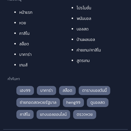
โปรโมชั่น
หน้าแรก
พนันบอล
หวย
บอลสด
คาสิโน
บ้านผลบอล
สล็อต
ค่ายเกม/คาสิโน
บาคาร่า
สูตรเกม
เกมส์
คำค้นหา
เฮง99
บาคาร่า
สล็อต
ตารางบอลวันนี้
ถ่ายทอดสดหวยรัฐบาล
heng99
ดูบอลสด
คาสิโน
แทงบอลออนไลน์
ตรวจหวย