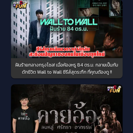
ฝันร้ายกลางกรุงโซล! เมื่อห้องหรู 84 ตร.ม. กลายเป็นกับ
ดักชีวิต Wall to Wall ซีรีส์สุดระทึก ที่คุณต้องดู !!