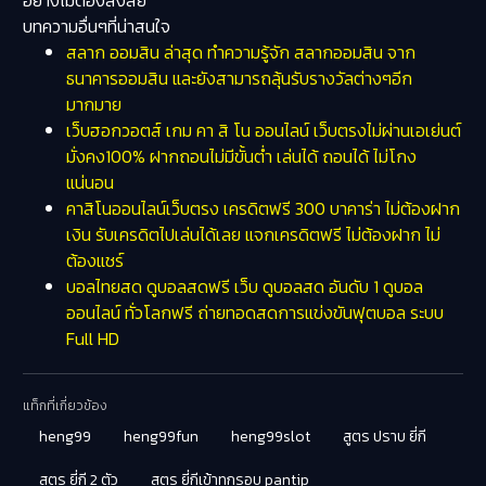
บทความอื่นๆที่น่าสนใจ
สลาก ออมสิน ล่าสุด ทำความรู้จัก สลากออมสิน จาก
ธนาคารออมสิน และยังสามารถลุ้นรับรางวัลต่างๆอีก
มากมาย
เว็บฮอกวอตส์ เกม คา สิ โน ออนไลน์ เว็บตรงไม่ผ่านเอเย่นต์
มั่งคง100% ฝากถอนไม่มีขั้นต่ำ เล่นได้ ถอนได้ ไม่โกง
แน่นอน
คาสิโนออนไลน์เว็บตรง เครดิตฟรี 300 บาคาร่า ไม่ต้องฝาก
เงิน รับเครดิตไปเล่นได้เลย แจกเครดิตฟรี ไม่ต้องฝาก ไม่
ต้องแชร์
บอลไทยสด ดูบอลสดฟรี เว็บ ดูบอลสด อันดับ 1 ดูบอล
ออนไลน์ ทั่วโลกฟรี ถ่ายทอดสดการแข่งขันฟุตบอล ระบบ
Full HD
แท็กที่เกี่ยวข้อง
heng99
heng99fun
heng99slot
สูตร ปราบ ยี่กี
สูตร ยี่กี 2 ตัว
สูตร ยี่กีเข้าทุกรอบ pantip