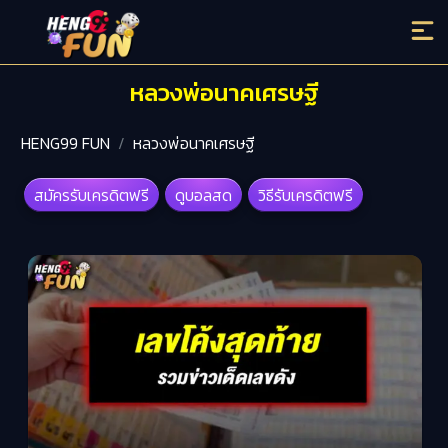
หลวงพ่อนาคเศรษฐี
HENG99 FUN
หลวงพ่อนาคเศรษฐี
สมัครรับเครดิตฟรี
ดูบอลสด
วิธีรับเครดิตฟรี