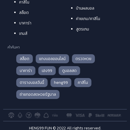
คาสิโน
บ้านผลบอล
สล็อต
ค่ายเกม/คาสิโน
บาคาร่า
สูตรเกม
เกมส์
คำค้นหา
สล็อต
แทงบอลออนไลน์
ตรวจหวย
บาคาร่า
เฮง99
ดูบอลสด
ตารางบอลวันนี้
heng99
คาสิโน
ถ่ายทอดสดหวยรัฐบาล
HENG99 FUN © 2022 All rights reserved.