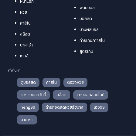
หน้าแรก
พนันบอล
หวย
บอลสด
คาสิโน
บ้านผลบอล
สล็อต
ค่ายเกม/คาสิโน
บาคาร่า
สูตรเกม
เกมส์
คำค้นหา
ดูบอลสด
คาสิโน
ตรวจหวย
ตารางบอลวันนี้
สล็อต
แทงบอลออนไลน์
heng99
ถ่ายทอดสดหวยรัฐบาล
เฮง99
บาคาร่า