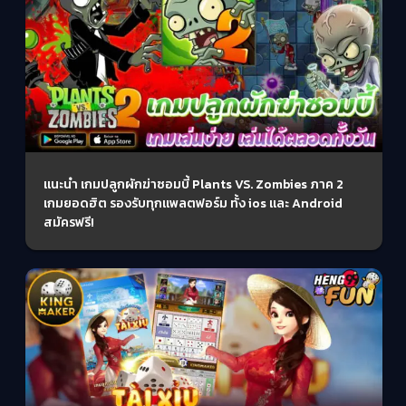
แนะนำ เกมปลูกผักฆ่าซอมบี้ Plants VS. Zombies ภาค 2
เกมยอดฮิต รองรับทุกแพลตฟอร์ม ทั้ง ios และ Android
สมัครฟรี!