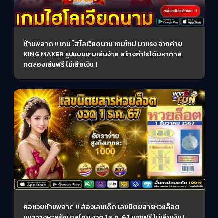
ห้ามพลาด !! เกม ไฮโลเวียดนาม เกมใหม่ มาแรง จากค่าย
KING MAKER รูปแบบเกมเล่นง่าย สร้างกำไรได้มหาศาล
ทดลองเล่นฟรี ไม่เสียเงิน !
คอหวยห้ามพลาด !! ส่องเลขเด็ด เลขนิตยสารหวยล็อต
แนวทางหวยรัฐบาลไทย งวด 1 ธ.ค. 67 แจกฟรี ไม่เสียเงิน !