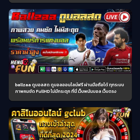
ballzaa ดูบอลสด ดูบอลออนไลน์ฟรี ผ่านมือถือได้ ทุกระบบ
ภาพคมชัด FullHD ไม่มีกระตุก ที่นี่ เว็บพนันบอล เว็บตรง