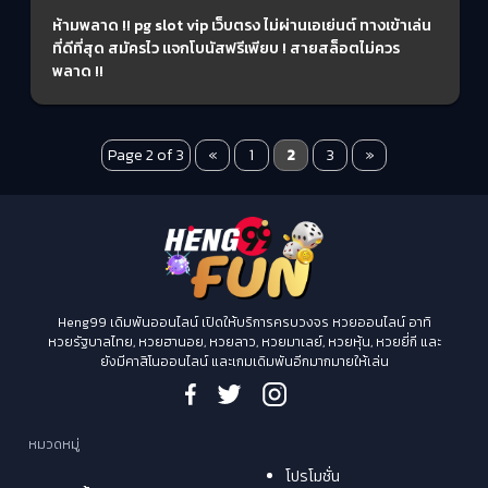
ห้ามพลาด !! pg slot vip เว็บตรง ไม่ผ่านเอเย่นต์ ทางเข้าเล่น
ที่ดีที่สุด สมัครไว แจกโบนัสฟรีเพียบ ! สายสล็อตไม่ควร
พลาด !!
Page 2 of 3
«
1
2
3
»
Heng99 เดิมพันออนไลน์ เปิดให้บริการครบวงจร หวยออนไลน์ อาทิ
หวยรัฐบาลไทย, หวยฮานอย, หวยลาว, หวยมาเลย์, หวยหุ้น, หวยยี่กี และ
ยังมีคาสิโนออนไลน์ และเกมเดิมพันอีกมากมายให้เล่น
หมวดหมู่
โปรโมชั่น