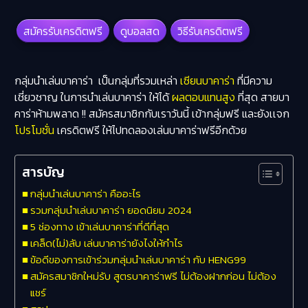
สมัครรับเครดิตฟรี
ดูบอลสด
วิธีรับเครดิตฟรี
กลุ่มนำเล่นบาคาร่า เป็นกลุ่มที่รวมเหล่า
เซียนบาคาร่า
ที่มีความ
เชี่ยวชาญ ในการนำเล่นบาคาร่า ให้ได้
ผลตอบแทนสูง
ที่สุด สายบา
คาร่าห้ามพลาด !! สมัครสมาชิกกับเราวันนี้ เข้ากลุ่มฟรี และยังเเจก
โปรโมชั่น
เครดิตฟรี ให้ไปทดลองเล่นบาคาร่าฟรีอีกด้วย
สารบัญ
กลุ่มนำเล่นบาคาร่า คืออะไร
รวมกลุ่มนำเล่นบาคาร่า ยอดนิยม 2024
5 ช่องทาง เข้าเล่นบาคาร่าที่ดีที่สุด
เคล็ด(ไม่)ลับ เล่นบาคาร่ายังไงให้กำไร
ข้อดีของการเข้าร่วมกลุ่มนำเล่นบาคาร่า กับ HENG99
สมัครสมาชิกใหม่รับ สูตรบาคาร่าฟรี ไม่ต้องฝากก่อน ไม่ต้อง
แชร์