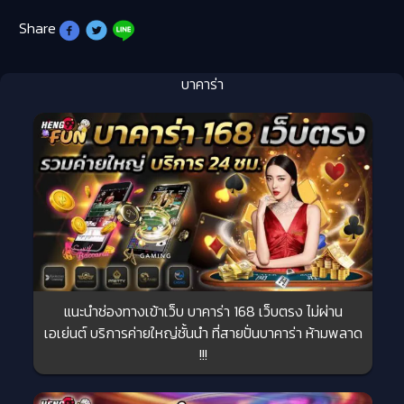
Share
บาคาร่า
แนะนำช่องทางเข้าเว็บ บาคาร่า 168 เว็บตรง ไม่ผ่าน
เอเย่นต์ บริการค่ายใหญ่ชั้นนำ ที่สายปั่นบาคาร่า ห้ามพลาด
!!!