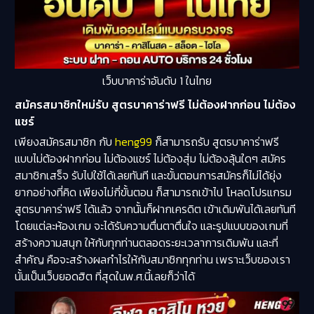
เว็บบาคาร่าอันดับ 1 ในไทย
สมัครสมาชิกใหม่รับ สูตรบาคาร่าฟรี ไม่ต้องฝากก่อน ไม่ต้อง
แชร์
เพียงสมัครสมาชิก กับ
heng99
ก็สามารถรับ สูตรบาคาร่าฟรี
แบบไม่ต้องฝากก่อน ไม่ต้องแชร์ ไม่ต้องสุ่ม ไม่ต้องลุ้นใดๆ สมัคร
สมาชิกเสร็จ รับไปใช้ได้เลยทันที และขั้นตอนการสมัครก็ไม่ได้ยุ่ง
ยากอย่างที่คิด เพียงไม่กี่ขั้นตอน ก็สามารถเข้าไป โหลดโปรแกรม
สูตรบาคาร่าฟรี ได้แล้ว จากนั้นก็ฝากเครดิต เข้าเดิมพันได้เลยทันที
โดยแต่ละห้องเกม จะได้รับความตื่นตาตื่นใจ และรูปแบบของเกมที่
สร้างความสนุก ให้กับทุกท่านตลอดระยะเวลาการเดิมพัน และที่
สำคัญ คือจะสร้างผลกำไรให้กับสมาชิกทุกท่าน เพราะเว็บของเรา
นั้นเป็นเว็บยอดฮิต ที่สุดในพ.ศ.นี้เลยก็ว่าได้