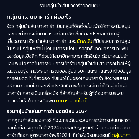
รวมกลุ่มนำเล่นบาคาร่ายอดนิยม
กลุ่มนำเล่นบาคาร่า คืออะไร
รีวิว กลุ่มนำเล่น บา คา ร่า เป็นกลุ่มที่จัดตั้งขึ้น เพื่อให้การสนับสนุน
และแนะนำการเล่นบาคาร่าแก่สมาชิก ซึ่งมักจะประกอบด้วย ผู้
เชี่ยวชาญ เฮีย นำเล่น บา คา ร่า และ
นักพนัน
ที่มีประสบการณ์สูง
ในเกมนี้ กลุ่มเหล่านี้ มุ่งเน้นการแบ่งปันกลยุทธ์ เทคนิคการเดิมพัน
และข้อมูลเชิงลึก ที่ช่วยให้สมาชิกสามารถตัดสินใจได้อย่างแม่นยำ
และเพิ่มโอกาสในการชนะ การเข้าร่วมกลุ่มนำเล่น สามารถช่วยให้ผู้
เล่นเรียนรู้จากประสบการณ์ของผู้อื่น รับคำแนะนำ และเข้าถึงข้อมูล
การอัปเดต ที่เกี่ยวข้อง กับแนวโน้มของเกมบาคาร่า ยังช่วยเสริม
สร้างความมั่นใจ และเพิ่มประสิทธิภาพในการเล่น ทำให้กลุ่มนำเล่น
บาคาร่า กลายเป็นเครื่องมือ ที่สำคัญสำหรับผู้ที่ต้องการประสบ
ความสำเร็จในการเดิมพัน
บาคาร่าออนไลน์
รวมกลุ่มนำเล่นบาคาร่า ยอดนิยม 2024
หากคุณกำลังมองหาวิธี ที่จะยกระดับประสบการณ์การเล่นบาคาร่า
ออนไลน์ของคุณ ในปี 2024 เราขอเชิญคุณเข้าร่วม กลุ่มนำเล่นบา
คาร่า ที่แจก สูตรบาคาร่าฟรี2024 ที่กำลังนิยมในตอนนี้
กลุ่มบาคา