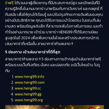
ร่าฟรี
ได้รวมเอาผู้เชี่ยวชาญ ที่มีประสบการณ์สูง และนักพนันที่มี
ความรู้ลึกซึ้งในเกมบาคาร่า มาพร้อมกับการวิเคราะห์ และกลยุทธ์ ที่
ทันสมัย เพื่อให้คุณได้เรียนรู้ และปรับปรุงทักษะการเดิมพันของคุณ
อย่างมีประสิทธิภาพ คุณจะได้รับการแนะนำโดยตรง ในขณะที่เล่น
เกมสด พร้อมข้อมูลเชิงลึก ที่สามารถเพิ่มโอกาสในการชนะ และทำ
กำไรอย่างมากมาย เข้าร่วม บาคาร่า HENG99 ที่ได้รับความนิยม
สูงสุดในปี 2024 เพื่อเพิ่มความมั่นใจและสร้างประสบการณ์การ
เล่นบาคาร่าที่เหนือชั้น สายบาคาร่าห้ามพลาด !!
5 ช่องทาง เข้าเล่นบาคาร่าที่ดีที่สุด
สายบาคาร่าห้ามพลาด !! 5 ช่องทางการเข้ากลุ่มนำเล่นบาคาร่าฟรี
พร้อมระบบเว็บที่เสถียร มั่นคง และปลอดภัย จะมีเว็บไหนบ้าง ไปดู
กัน
www.heng99.info
www.heng99.com
www.heng99.cc
www.heng99.gg
www.heng99.org