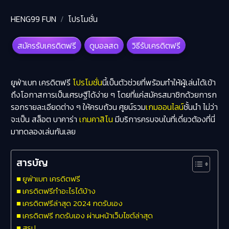
HENG99 FUN
โปรโมชั่น
สมัครรับเครดิตฟรี
ดูบอลสด
วิธีรับเครดิตฟรี
ยูฟ่าเบท เครดิตฟรี
โปรโมชั่น
นี้เป็นตัวช่วยที่พร้อมทำให้ผู้เล่นได้เข้า
ถึงโอกาสการเป็นเศรษฐีได้ง่าย ๆ โดยที่แค่สมัครสมาชิกด้วยการก
รอกรายละเอียดต่าง ๆ ให้ครบถ้วน ศูยน์รวม
เกมออนไลน์
ชั้นนำ ไม่ว่า
จะเป็น สล็อต บาคาร่า
เกมคาสิโน
มีบริการครบจบในที่เดี่ยวต้องที่นี่
มาทดลองเล่นกันเลย
สารบัญ
ยูฟ่าเบท เครดิตฟรี
เครดิตฟรีทำอะไรได้บ้าง
เครดิตฟรีล่าสุด 2024 กดรับเอง
เครดิตฟรี กดรับเอง ผ่านหน้าเว็บไซต์ล่าสุด
สรุป