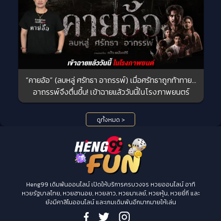
“คายอ้อ” (ลบหลู่ ศรัทธา อาถรรพ์) เมื่อศรัทธาถูกท้าทาย…
อาถรรพ์จึงตื่นขึ้น! เข้าฉายแล้ววันนี้ในโรงภาพยนตร์
ดูทั้งหมด >
Heng99 เดิมพันออนไลน์ เปิดให้บริการครบวงจร หวยออนไลน์ อาทิ
หวยรัฐบาลไทย, หวยฮานอย, หวยลาว, หวยมาเลย์, หวยหุ้น, หวยยี่กี และ
ยังมีคาสิโนออนไลน์ และเกมเดิมพันอีกมากมายให้เล่น