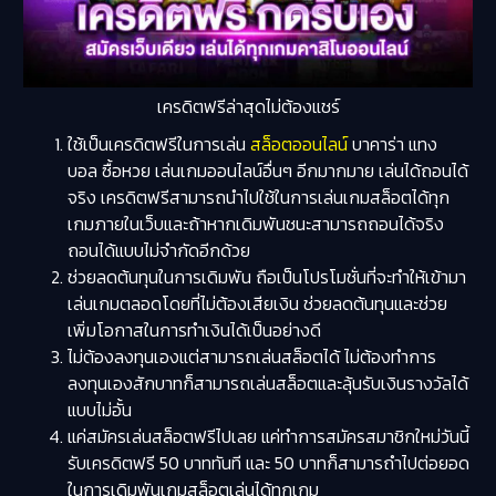
เครดิตฟรีล่าสุดไม่ต้องแชร์
ใช้เป็นเครดิตฟรีในการเล่น
สล็อตออนไลน์
บาคาร่า แทง
บอล ซื้อหวย เล่นเกมออนไลน์อื่นๆ อีกมากมาย เล่นได้ถอนได้
จริง เครดิตฟรีสามารถนำไปใช้ในการเล่นเกมสล็อตได้ทุก
เกมภายในเว็บและถ้าหากเดิมพันชนะสามารถถอนได้จริง
ถอนได้แบบไม่จำกัดอีกด้วย
ช่วยลดต้นทุนในการเดิมพัน ถือเป็นโปรโมชั่นที่จะทำให้เข้ามา
เล่นเกมตลอดโดยที่ไม่ต้องเสียเงิน ช่วยลดต้นทุนและช่วย
เพิ่มโอกาสในการทำเงินได้เป็นอย่างดี
ไม่ต้องลงทุนเองแต่สามารถเล่นสล็อตได้ ไม่ต้องทำการ
ลงทุนเองสักบาทก็สามารถเล่นสล็อตและลุ้นรับเงินรางวัลได้
แบบไม่อั้น
แค่สมัครเล่นสล็อตฟรีไปเลย แค่ทำการสมัครสมาชิกใหม่วันนี้
รับเครดิตฟรี 50 บาททันที และ 50 บาทก็สามารถำไปต่อยอด
ในการเดิมพันเกมสล็อตเล่นได้ทุกเกม