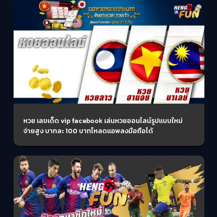
หวย เลขเด็ด vip facebook เล่นหวยออนไลน์รูปแบบใหม่
จ่ายสูง บาทละ 100 บาทโหลดแอพลงมือถือได้