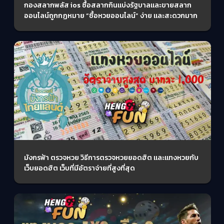
กองสลากพลัส ios ซื้อสลากกินแบ่งรัฐบาลและขายสลาก
ออนไลน์ถูกกฏหมาย “ซื้อหวยออนไลน์” ง่าย และสะดวกมาก
มังกรฟ้า ตรวจหวย วิธีการตรวจหวยยอดฮิต และเเทงหวยกับ
เว็บยอดฮิต เว็บที่มีอัตราจ่ายที่สูงที่สุด