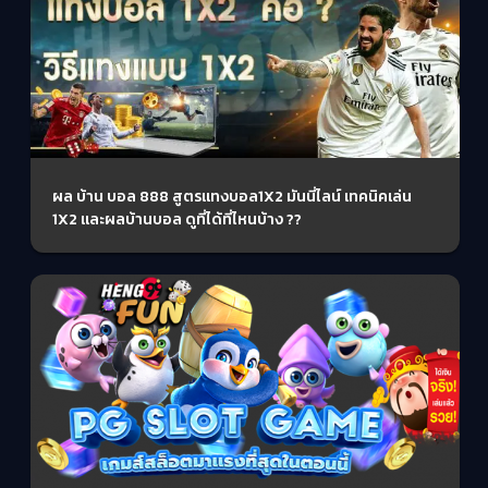
ผล บ้าน บอล 888 สูตรแทงบอล1X2 มันนี่ไลน์ เทคนิคเล่น
1X2 และผลบ้านบอล ดูที่ได้ที่ไหนบ้าง ??