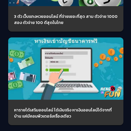
3 ตัว เว็บแทงหวยออนไลน์ ที่จ่ายเยอะที่สุด สาม ตัวจ่าย 1000
สอง ตัวจ่าย 100 ดีสุดในไทย
หารายได้เสริมออนไลน์ ได้เงินจริง หาเงินออนไลน์ได้จากที่
บ้าน แค่มีคอมพิวเตอร์เครื่องเดียว