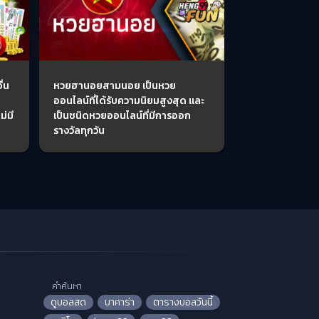
ื่น
หวยฮานอยสามนอย เป็นหวย
ออนไลน์ที่ได้รับความนิยมสูงสุด และ
่มี
เป็นชนิดหวยออนไลน์ที่มีการออก
รางวัลทุกวัน
คำค้นหา
ดูบอลสด
บาคาร่า
ตารางบอลวันนี้