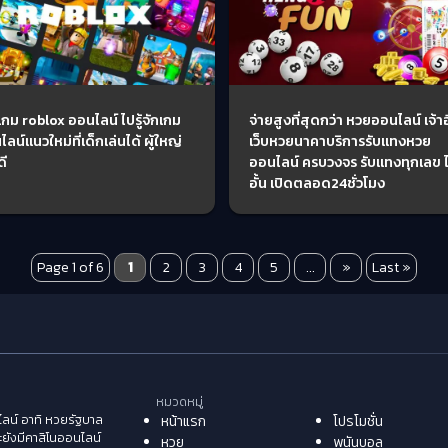
เกม roblox ออนไลน์ ไปรู้จักเกม
จ่ายสูงที่สุดกว่า หวยออนไลน์ เจ้าอ
ลน์แนวใหม่ที่เด็กเล่นได้ ผู้ใหญ่
เว็บหวยนาคาบริการรับแทงหวย
ดี
ออนไลน์ ครบวงจร รับแทงทุกเลข ไม
อั้น เปิดตลอด24ชั่วโมง
Page 1 of 6
1
2
3
4
5
...
»
Last »
หมวดหมู่
ลน์ อาทิ หวยรัฐบาล
หน้าแรก
โปรโมชั่น
ะยังมีคาสิโนออนไลน์
หวย
พนันบอล