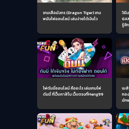
เกมเสือมังกร (Dragon Tiger) เกม
วิธ
พนันไพ่ออนไลน์ เล่นง่ายได้เงินไว
GAM
รู้จั
ไพ่ดัมมี่ออนไลน์ คืออะไร เล่นเกมไพ่
เมสั
ดัมมี่ ที่เว็บคาสิโน เว็บตรงที่Heng99
กอง
นัก