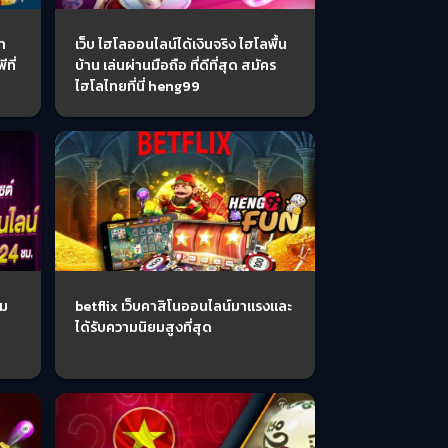
ำ
เว็บ ไฮโลออนไลน์ได้เงินจริง ไฮโลพื้น
ที่
บ้าน เล่นผ่านมือถือ ที่ดีที่สุด สมัคร
ไฮโลไทยที่นี่ heng99
กม
betflix เว็บคาสิโนออนไลน์มาแรงและ
ได้รับความนิยมสูงที่สุด