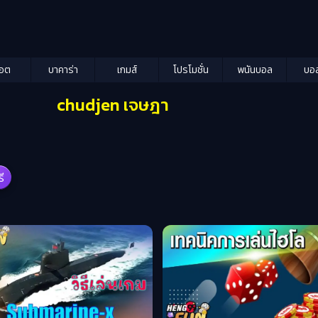
็อต
บาคาร่า
เกมส์
โปรโมชั่น
พนันบอล
บอ
chudjen เจษฎา
รี