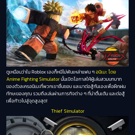
ดูเหมือนว่าใน Roblox เองก็หนีไม่พ้นเหล่าแฟน ๆ
อนิเมะ โดย
Anime Fighting Simulator
นั้นเปิดโอกาสให้ผู้เล่นสวมบทบาท
ของตัวละครอนิเมะที่พวกเขาชื่นชอบ และมาต่อสู้กันเองเพื่อฝึกฝน
ทักษะของคุณ รวมถึงเล่นผ่านภารกิจต่าง ๆ ที่น่าตื่นเต้น และต่อสู้
เพื่อก้าวไปสู่จุดสูงสุด!
Thief Simulator