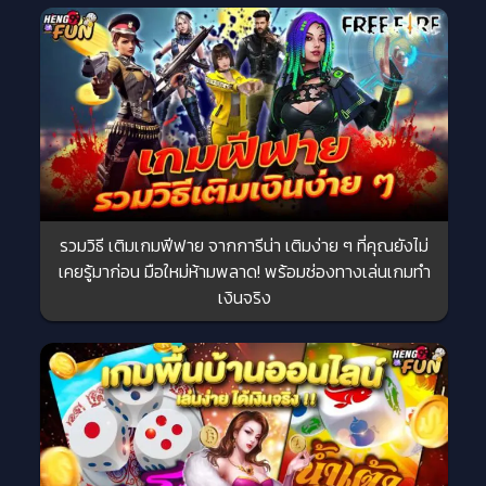
รวมวิธี เติมเกมฟีฟาย จากการีน่า เติมง่าย ๆ ที่คุณยังไม่
เคยรู้มาก่อน มือใหม่ห้ามพลาด! พร้อมช่องทางเล่นเกมทำ
เงินจริง