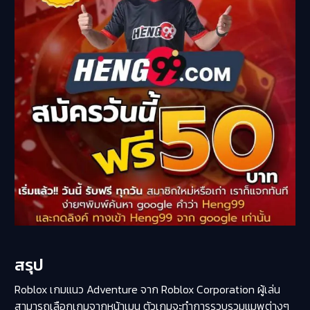
สรุป
Roblox เกมแนว Adventure จาก Roblox Corporation ผู้เล่น
สามารถเลือกเกมจากหน้าเมนู ตัวเกมจะทำการรวบรวมแมพต่างๆ