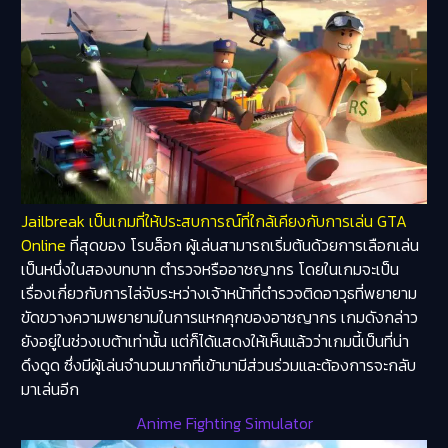
Jailbreak เป็นเกมที่ให้ประสบการณ์ที่ใกล้เคียงกับการเล่น GTA
Online
ที่สุดของ โรบล็อก ผู้เล่นสามารถเริ่มต้นด้วยการเลือกเล่น
เป็นหนึ่งในสองบทบาท ตำรวจหรืออาชญากร โดยในเกมจะเป็น
เรื่องเกี่ยวกับการไล่จับระหว่างเจ้าหน้าที่ตำรวจติดอาวุธที่พยายาม
ขัดขวางความพยายามในการแหกคุกของอาชญากร เกมดังกล่าว
ยังอยู่ในช่วงเบต้าเท่านั้น แต่ก็ได้แสดงให้เห็นแล้วว่าเกมนี้เป็นที่น่า
ดึงดูด ซึ่งมีผู้เล่นจำนวนมากที่เข้ามามีส่วนร่วมและต้องการจะกลับ
มาเล่นอีก
Anime Fighting Simulator