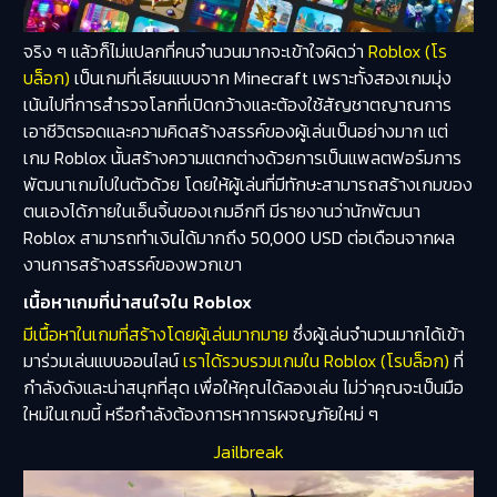
จริง ๆ แล้วก็ไม่แปลกที่คนจำนวนมากจะเข้าใจผิดว่า
Roblox (โร
บล็อก)
เป็นเกมที่เลียนแบบจาก Minecraft เพราะทั้งสองเกมมุ่ง
เน้นไปที่การสำรวจโลกที่เปิดกว้างและต้องใช้สัญชาตญาณการ
เอาชีวิตรอดและความคิดสร้างสรรค์ของผู้เล่นเป็นอย่างมาก แต่
เกม Roblox นั้นสร้างความแตกต่างด้วยการเป็นแพลตฟอร์มการ
พัฒนาเกมไปในตัวด้วย โดยให้ผู้เล่นที่มีทักษะสามารถสร้างเกมของ
ตนเองได้ภายในเอ็นจิ้นของเกมอีกที มีรายงานว่านักพัฒนา
Roblox สามารถทำเงินได้มากถึง 50,000 USD ต่อเดือนจากผล
งานการสร้างสรรค์ของพวกเขา
เนื้อหาเกมที่น่าสนใจใน Roblox
มีเนื้อหาในเกมที่สร้างโดยผู้เล่นมากมาย
ซึ่งผู้เล่นจำนวนมากได้เข้า
มาร่วมเล่นแบบออนไลน์
เราได้รวบรวมเกมใน Roblox (โรบล็อก)
ที่
กำลังดังและน่าสนุกที่สุด เพื่อให้คุณได้ลองเล่น ไม่ว่าคุณจะเป็นมือ
ใหม่ในเกมนี้ หรือกำลังต้องการหาการผจญภัยใหม่ ๆ
Jailbreak