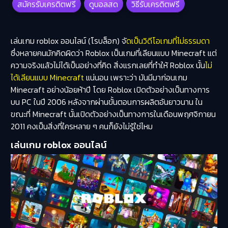
สมัครรับเครดิตฟรี
ดูบอลสด
วิธีรับเครดิตฟรี
เล่นเกม roblox ออนไลน์ (โรบล็อก) จั
ดเป็นวิดีโอเกมที่ไม่ธรรมดา
ซึ่งหลายคนมักคิดผิดว่า Roblox เป็นเกมที่เลียนแบบ Minecraft แต่
ความจริงแล้วไม่ได้เป็นอย่างที่คิด สิ่งแรกเลยที่ทำให้ Roblox นั้น
ไม่
ได้เลียนแบบ Minecraft
แน่นอน เพราะว่า มันมีมาก่อนเกม
Minecraft อย่างน้อยห้าปี โดย Roblox เปิดตัวอย่างเป็นทางการ
บน PC ในปี 2006 หลังจากผ่านขั้นตอนการผลิตอันยาวนาน ใน
ขณะที่ Minecraft นั้นเปิดตัวอย่างเป็นทางการในเดือนพฤศจิกายน
2011 คงเป็นสิ่งที่ใครหลาย ๆ คนก็ยังไม่รู้ใช่ไหม
เล่นเกม roblox ออนไลน์