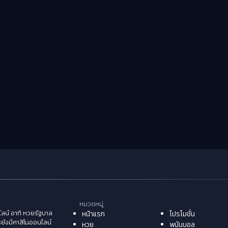
หมวดหมู่
ลน์ อาทิ หวยรัฐบาล
หน้าแรก
โปรโมชั่น
ะยังมีคาสิโนออนไลน์
หวย
พนันบอล