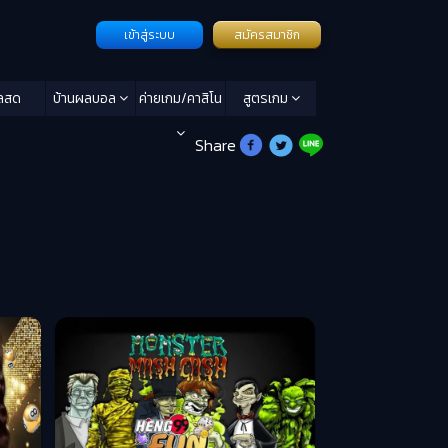
เข้าสู่ระบบ
สมัครสมาชิก
ลสด
บ้านผลบอล
ค่ายเกม/คาสิโน
สูตรเกม
Share