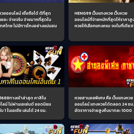
หวยออนไลน์ เชื่อถือได้ ดีที่สุด
HENG99 เว็บแทงหวย เว็บหวย
เยอะ จ่ายจริง จ่ายมากที่สุดใน
ออนไลน์ที่จ่ายหนักที่สุดให้ราคาสูง
เทศไทย ไม่มีการโกงอย่างแน่นอน
หวยให้เลือกแทงครบ จบในที่เดียว!
1688ทางเข้าล่าสุด คาสิโน
หวยฮานอยพิเศษ คือ เว็บแทงหวย
ไลน์ ไม่ผ่านเอเย่นต์ ยอดนิยม
ออนไลน์ แทงหวยได้ตลอด 24 ชม.
ับ 1 ในเอเชีย เล่นได้ 24 ชม.
อัตราการจ่ายสูงถึงบาทละ 1000