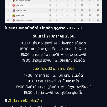
โปรแกรมบอลนัดถัดไป ไทยลีก ฤดูกาล 2022-23
วันเสาร์ 21 มกราคม 2566
18:00 ลำปาง เอฟซี vs เมืองทอง ยูไนเต็ด
18:30 แบงค็อก ยูไนเต็ด vs หนองบัว พิชญ
19:00 นครราชสีมา เอฟซี vs ประจวบ เอฟซี
19:30 ราชบุรี เอฟซี vs ขอนแก่น ยูไนเต็ด
วันอาทิตย์ 22 มกราคม 2566
17:30 การท่าเรือ vs บีจี ปทุม ยูไนเต็ด
18:00 ชลบุรี เอฟซี vs โปลิศ เทโร
18:00 สิงห์ เชียงราย ยูไนเต็ด vs ลำพูน วอร์ริเออร์
19:00 สุโขทัย เอฟซี vs บุรีรัมย์ ยูไนเต็ด
5
อันดับ ดาวซัลโวไทยลีก