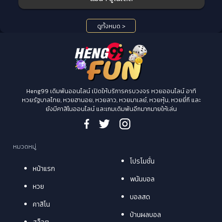
ดูทั้งหมด >
Heng99 เดิมพันออนไลน์ เปิดให้บริการครบวงจร หวยออนไลน์ อาทิ
หวยรัฐบาลไทย, หวยฮานอย, หวยลาว, หวยมาเลย์, หวยหุ้น, หวยยี่กี และ
ยังมีคาสิโนออนไลน์ และเกมเดิมพันอีกมากมายให้เล่น
หมวดหมู่
โปรโมชั่น
หน้าแรก
พนันบอล
หวย
บอลสด
คาสิโน
บ้านผลบอล