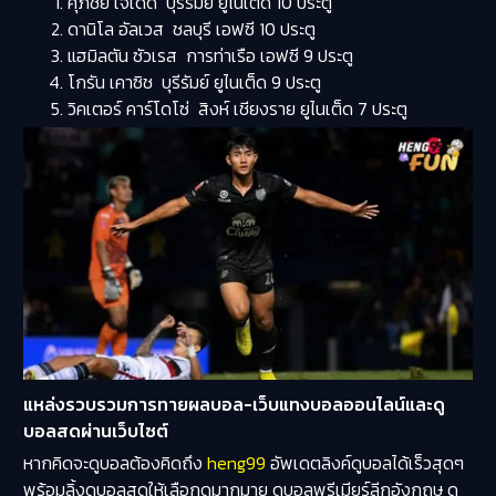
ศุภชัย ใจเด็ด บุรีรัมย์ ยูไนเต็ด 10 ประตู
ดานิโล อัลเวส ชลบุรี เอฟซี 10 ประตู
แฮมิลตัน ซัวเรส การท่าเรือ เอฟซี 9 ประตู
โกรัน เคาซิช บุรีรัมย์ ยูไนเต็ด 9 ประตู
วิคเตอร์ คาร์โดโซ่ สิงห์ เชียงราย ยูไนเต็ด 7 ประตู
แหล่งรวบรวมการทายผลบอล-เว็บแทงบอลออนไลน์และดู
บอลสดผ่านเว็บไซต์
หากคิดจะดูบอลต้องคิดถึง
heng99
อัพเดตลิงค์ดูบอลได้เร็วสุดๆ
พร้อมลิ้งดูบอลสดให้เลือกดูมากมาย ดูบอลพรีเมียร์ลีกอังกฤษ ดู