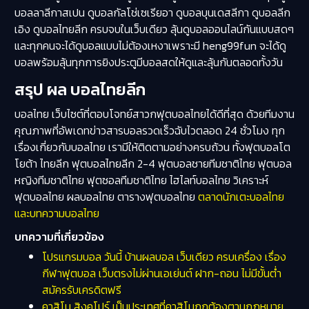
บอลลาลีกาสเปน ดูบอลกัลโช่เซเรียอา ดูบอลบุนเดสลีกา ดูบอลลีก
เอิง ดูบอลไทยลีก ครบจบในเว็บเดียว ลุ้นดูบอลออนไลน์กันแบบสดๆ
และทุกคนจะได้ดูบอลแบบไม่ต้องเหงาเพราะมี heng99fun จะได้ดู
บอลพร้อมลุ้นทุกการยิงประตูมีบอลสดให้ดูและลุ้นกันตลอดทั้งวัน
สรุป ผล บอลไทยลีก
บอลไทย เว็บไซต์ที่ตอบโจทย์สาวกฟุตบอลไทยได้ดีที่สุด ด้วยทีมงาน
คุณภาพที่อัพเดทข่าวสารบอลรวดเร็วฉับไวตลอด 24 ชั่วโมง ทุก
เรื่องเกี่ยวกับบอลไทย เรามีให้ติดตามอย่างครบถ้วน ทั้งฟุตบอลโต
โยต้า ไทยลีก ฟุตบอลไทยลีก 2-4 ฟุตบอลชายทีมชาติไทย ฟุตบอล
หญิงทีมชาติไทย ฟุตซอลทีมชาติไทย ไฮไลท์บอลไทย วิเคราะห์
ฟุตบอลไทย ผลบอลไทย ตารางฟุตบอลไทย
ตลาดนักเตะบอลไทย
และบทความบอลไทย
บทความที่เกี่ยวข้อง
โปรแกรมบอล วันนี้ บ้านผลบอล เว็บเดียว ครบเครื่อง เรื่อง
กีฬาฟุตบอล เว็บตรงไม่ผ่านเอเย่นต์ ฝาก-ถอน ไม่มีขั้นต่ำ
สมัครรับเครดิตฟรี
คาสิโน สิงคโปร์ เป็นประเทศที่คาสิโนถูกต้องตามกฎหมาย