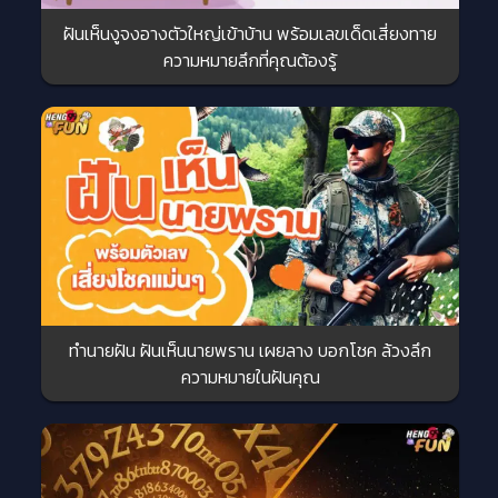
ฝันเห็นงูจงอางตัวใหญ่เข้าบ้าน พร้อมเลขเด็ดเสี่ยงทาย
ความหมายลึกที่คุณต้องรู้
ทำนายฝัน ฝันเห็นนายพราน เผยลาง บอกโชค ล้วงลึก
ความหมายในฝันคุณ