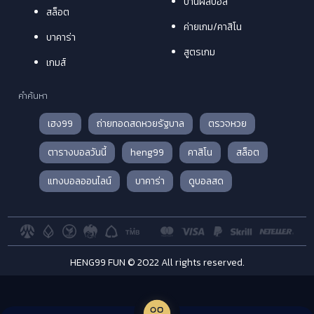
บ้านผลบอล
สล็อต
ค่ายเกม/คาสิโน
บาคาร่า
สูตรเกม
เกมส์
คำค้นหา
เฮง99
ถ่ายทอดสดหวยรัฐบาล
ตรวจหวย
ตารางบอลวันนี้
heng99
คาสิโน
สล็อต
แทงบอลออนไลน์
บาคาร่า
ดูบอลสด
HENG99 FUN © 2022 All rights reserved.