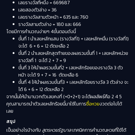
เลขรางวัลที่หนึ่ง = 669687
เลขสองตัวล่าง = 36
เลขรางวัลสามตัวหน้า = 635 และ 760
รางวัลสามตัวล่าง = 180 และ 666
โดยมีการคำนวณง่ายๆ 4ขั้นตอนดังนี้
ขั้นที่ 1 นำเลขหลักแสน (รางวัลที่1) + เลขหลักหมื่น (รางวัลที่1)
จะได้ 6 + 6 = 12 ตัดเหลือ 2
ขั้นที่ 2 นำเลขหลักสุดท้ายของผลรวมขั้นที่ 1 + เลขหลักหน่วย
รางวัลที่ 1 จะได้ 2 + 7 = 9
ขั้นที่ 3 ให้นำผลรวมขั้นที่2 + เลขหลักร้อยของรางวัล 3 ตัว
หน้า จะได้ 9 + 7 = 16 ตัดเหลือ 6
ขั้นที่ 4 ให้นำผลรวมขั้นที่3 + เลขหลักร้อยรางวัล 3 ตัวล่าง จะ
ได้ 6 + 6 = 12 ตัดเหลือ 2
จากนั้นให้นำมาบวกตัวเลขคงที่ (+0+2+1) จะได้
ผลลัพธ์คือ 2 4 5
คุณสามารถนำตัวเลขหลักร้อยนี้มาใช้ในการ
ซื้อหวย
งวดต่อไปได้
เลย
สรุป
เป็นอย่างไรบ้างกับ
สูตรหวยรัฐบาล
เทคนิคการคำนวณหวยที่ใช้ได้