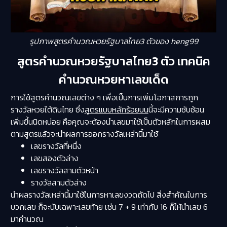
รูปภาพสูตรคำนวณหวยรัฐบาลไทย3 ตัวของ heng99
สูตรคำนวณหวยรัฐบาลไทย3 ตัว เทคนิค
คำนวณหวยหาเลขเด็ด
การใช้สูตรคำนวณเลขต่าง ๆ เพื่อเป็นการเพิ่มโอกาสการถูก
รางวัลหวยใต้ดินไทย ซึ่ง
สูตรแบบหลักร้อยบน
นี้จะมีความซับซ้อน
เพิ่มขึ้นนิดหน่อย คือคุณจะต้องนำเลขมาใช้เป็นตัวหลักในการผสม
ตามสูตรแล้วจะนำผลการออกรางวัลเหล่านี้มาใช้
เลขรางวัลที่หนึ่ง
เลขสองตัวล่าง
เลขรางวัลสามตัวหน้า
รางวัลสามตัวล่าง
นำผลรางวัลเหล่านี้มาใช้ในการหาเลขงวดถัดไป สิ่งสำคัญในการ
บวกเลข ก็จะนับเฉพาะเลขท้าย เช่น 7 + 9 เท่ากับ 16 ก็ให้นำเลข 6
มาคำนวณ