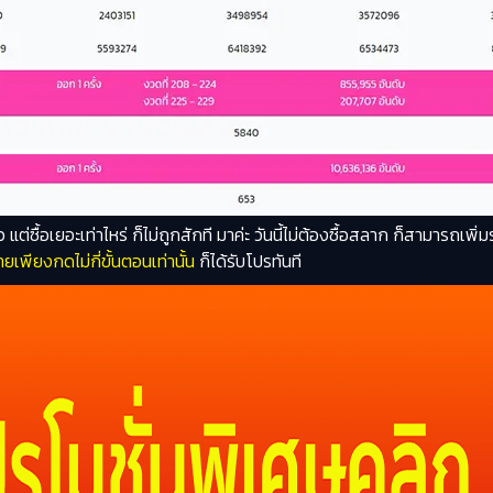
ต่ซื้อเยอะเท่าไหร่ ก็ไม่ถูกสักที มาค่ะ วันนี้ไม่ต้องซื้อสลาก ก็สามารถเพ
ยเพียงกดไม่กี่ขั้นตอนเท่านั้น
ก็ได้รับโปรทันที