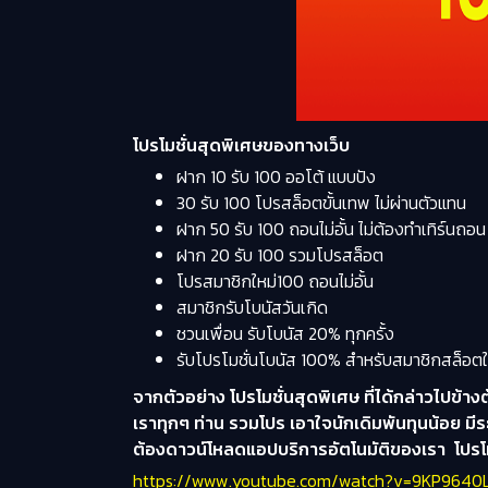
โปรโมชั่นสุดพิเศษของทางเว็บ
ฝาก 10 รับ 100 ออโต้ แบบปัง
30 รับ 100 โปรสล็อตขั้นเทพ ไม่ผ่านตัวแทน
ฝาก 50 รับ 100 ถอนไม่อั้น ไม่ต้องทำเทิร์นถอน
ฝาก 20 รับ 100 รวมโปรสล็อต
โปรสมาชิกใหม่100 ถอนไม่อั้น
สมาชิกรับโบนัสวันเกิด
ชวนเพื่อน รับโบนัส 20% ทุกครั้ง
รับโปรโมชั่นโบนัส 100% สำหรับสมาชิกสล็อตใ
จากตัวอย่าง โปรโมชั่นสุดพิเศษ ที่ได้กล่าวไปข้าง
เราทุกๆ ท่าน รวมโปร เอาใจนักเดิมพันทุนน้อย มี
ต้องดาวน์โหลดแอปบริการอัตโนมัติของเรา โปรโมช
https://www.youtube.com/watch?v=9KP9640