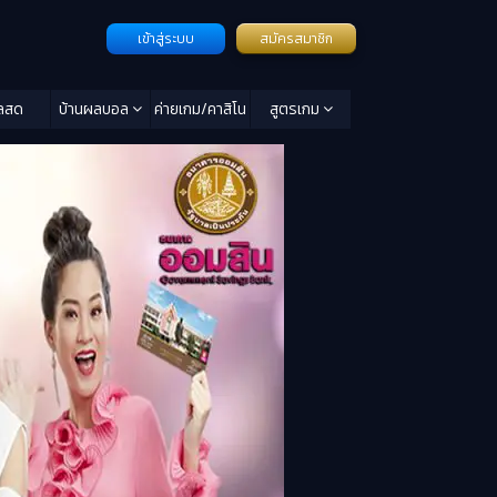
เข้าสู่ระบบ
สมัครสมาชิก
ลสด
บ้านผลบอล
ค่ายเกม/คาสิโน
สูตรเกม