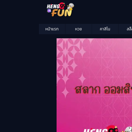
หน้าแรก
หวย
คาสิโน
สล