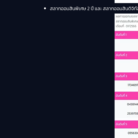
สลากออมสินพิเศษ 2 ปี และ สลากออมสินดิจิทัล