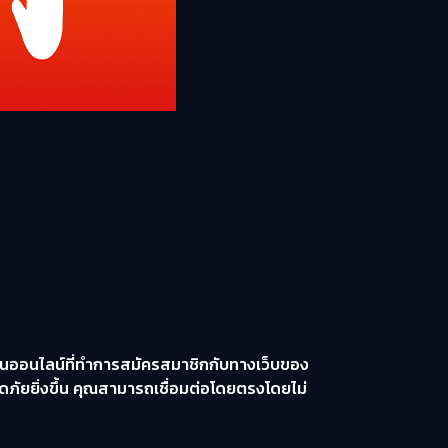
ดิมพันออนไลน์ที่ทำการสมัครสมาชิกกับทางเว็บของ
อดภัยยิ่งขึ้น คุณสามารถเชื่อมต่อโดยตรงโดยไม่