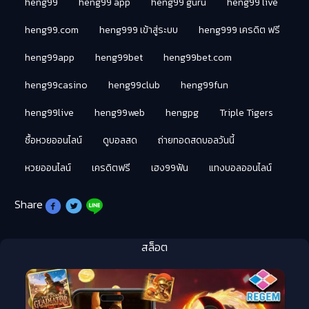
heng99
heng99 app
heng99 guru
heng99 live
heng99.com
heng999 เข้าสู่ระบบ
heng999 เครดิต ฟรี
heng99app
heng99bet
heng99bet.com
heng99casino
heng99club
heng99fun
heng99live
heng99web
hengpg
Triple Tigers
ซื้อหวยออนไลน์
ดูบอลสด
ถ่ายทอดสดบอลวันนี้
หวยออนไลน์
เครดิตฟรี
เฮง99ฟัน
แทงบอลออนไลน์
Share
สล็อต