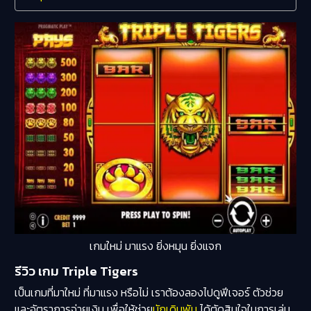
เกมใหม่ มาแรง ยิ่งหมุน ยิ่งแจก
รีวิว เกม Triple Tigers
เป็นเกมที่มาใหม่ ที่มาแรง หรือไม่ เราต้องลองไปดูฟีเจอร์ ตัวช่วย
และอัตราการจ่ายเงิน เพื่อให้ช่วย
นักเดิมพัน
ได้ตัดสินใจในการเล่น