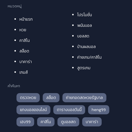
หมวดหมู่
โปรโมชั่น
หน้าแรก
พนันบอล
หวย
บอลสด
คาสิโน
บ้านผลบอล
สล็อต
ค่ายเกม/คาสิโน
บาคาร่า
สูตรเกม
เกมส์
คำค้นหา
ตรวจหวย
สล็อต
ถ่ายทอดสดหวยรัฐบาล
แทงบอลออนไลน์
ตารางบอลวันนี้
heng99
เฮง99
คาสิโน
ดูบอลสด
บาคาร่า