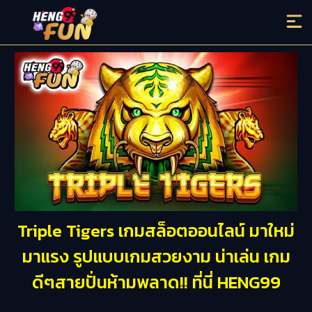
Triple Tigers เกมสล็อตออนไลน์ มาใหม่
มาแรง รูปแบบเกมสวยงาม น่าเล่น เกม
ดีๆสายปั่นห้ามพลาด!! ที่นี่ HENG99