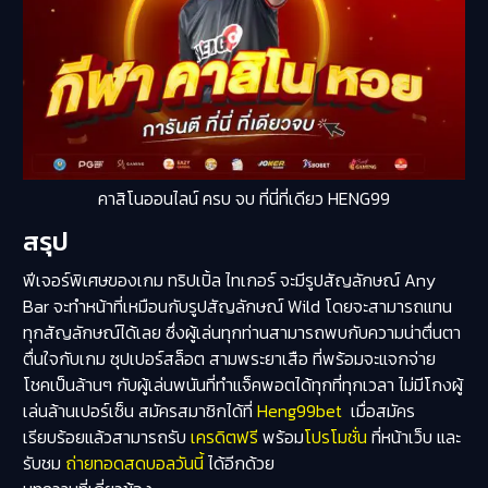
คาสิโนออนไลน์ ครบ จบ ที่นี่ที่เดียว HENG99
สรุป
ฟีเจอร์พิเศษของเกม ทริปเปิ้ล ไทเกอร์ จะมีรูปสัญลักษณ์ Any
Bar จะทำหน้าที่เหมือนกับรูปสัญลักษณ์ Wild โดยจะสามารถแทน
ทุกสัญลักษณ์ได้เลย ซึ่งผู้เล่นทุกท่านสามารถพบกับความน่าตื่นตา
ตื่นใจกับเกม ซุปเปอร์สล็อต สามพระยาเสือ ที่พร้อมจะแจกจ่าย
โชคเป็นล้านๆ กับผู้เล่นพนันที่ทำแจ็คพอตได้ทุกที่ทุกเวลา ไม่มีโกงผู้
เล่นล้านเปอร์เซ็น สมัครสมาชิกได้ที่
Heng99bet
เมื่อสมัคร
เรียบร้อยแล้วสามารถรับ
เครดิตฟรี
พร้อม
โปรโมชั่น
ที่หน้าเว็บ และ
รับชม
ถ่ายทอดสดบอลวันนี้
ได้อีกด้วย