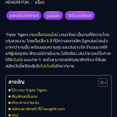
HENG99 FUN
สล็อต
สมัครรับเครดิตฟรี
ดูบอลสด
วิธีรับเครดิตฟรี
Triple Tigers เกม
สล็อตออนไลน์
เกมมาใหม่ เป็นเกมที่มีความโดด
เด่นสวยงาม โดยเป็นเสือ 3 สี ที่มีความคลาสสิค มีลูกเล่นน่าสนใจ
มากกว่าเกมอื่น พร้อมมอบความสุข และเงินรางวัล จำนวนมากให้
แก่ผู้เล่นทุกคน ฟีดเจอร์ภายในเกม ไม่ซับซ้อน เล่นง่าย และมีโอกาส
ได้รับ
โบนัส
แบบง่าย ๆ สนใจสามารถสมัครสมาชิกกับเราได้เลย
สมัครวันนี้พร้อมลุ้นรับ
โปรโมชั่น
อีกมากมาย
สารบัญ
รีวิว เกม Triple Tigers
สัญลักษณ์ในเกม
อัตราการจ่ายเงิน
สมัครสมาชิกฟรี ที่นี่ heng99.com
สรุป