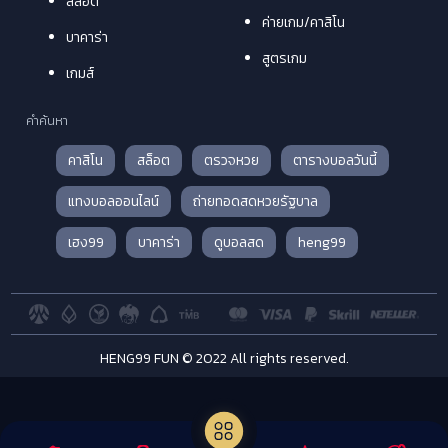
สล็อต
ค่ายเกม/คาสิโน
บาคาร่า
สูตรเกม
เกมส์
คำค้นหา
คาสิโน
สล็อต
ตรวจหวย
ตารางบอลวันนี้
แทงบอลออนไลน์
ถ่ายทอดสดหวยรัฐบาล
เฮง99
บาคาร่า
ดูบอลสด
heng99
HENG99 FUN © 2022 All rights reserved.