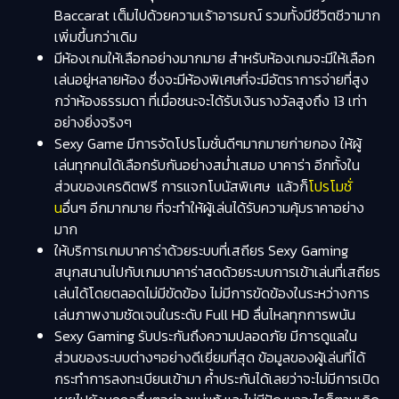
Baccarat เต็มไปด้วยความเร้าอารมณ์ รวมทั้งมีชีวิตชีวามาก
เพิ่มขึ้นกว่าเดิม
มีห้องเกมให้เลือกอย่างมากมาย สำหรับห้องเกมจะมีให้เลือก
เล่นอยู่หลายห้อง ซึ่งจะมีห้องพิเศษที่จะมีอัตราการจ่ายที่สูง
กว่าห้องธรรมดา ที่เมื่อชนะจะได้รับเงินรางวัลสูงถึง 13 เท่า
อย่างยิ่งจริงๆ
Sexy Game มีการจัดโปรโมชั่นดีๆมากมายก่ายกอง ให้ผู้
เล่นทุกคนได้เลือกรับกันอย่างสม่ำเสมอ บาคาร่า อีกทั้งใน
ส่วนของเครดิตฟรี การแจกโบนัสพิเศษ แล้วก็
โปรโมชั่
น
อื่นๆ อีกมากมาย ที่จะทำให้ผู้เล่นได้รับความคุ้มราคาอย่าง
มาก
ให้บริการเกมบาคาร่าด้วยระบบที่เสถียร Sexy Gaming
สนุกสนานไปกับเกมบาคาร่าสดด้วยระบบการเข้าเล่นที่เสถียร
เล่นได้โดยตลอดไม่มีขัดข้อง ไม่มีการขัดข้องในระหว่างการ
เล่นภาพงามชัดเจนในระดับ Full HD ลื่นไหลทุกการพนัน
Sexy Gaming รับประกันถึงความปลอดภัย มีการดูแลใน
ส่วนของระบบต่างๆอย่างดีเยี่ยมที่สุด ข้อมูลของผู้เล่นที่ได้
กระทำการลงทะเบียนเข้ามา ค้ำประกันได้เลยว่าจะไม่มีการเปิด