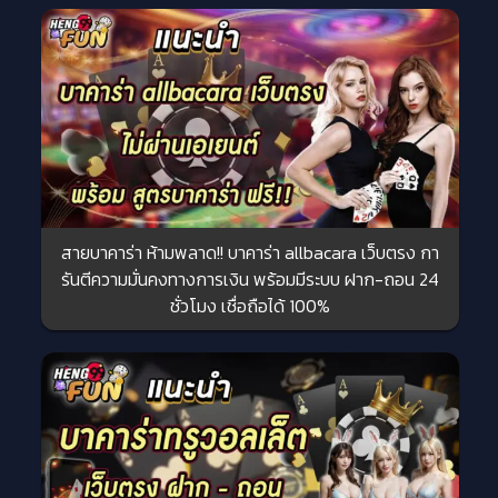
สายบาคาร่า ห้ามพลาด!! บาคาร่า allbacara เว็บตรง กา
รันตีความมั่นคงทางการเงิน พร้อมมีระบบ ฝาก-ถอน 24
ชั่วโมง เชื่อถือได้ 100%