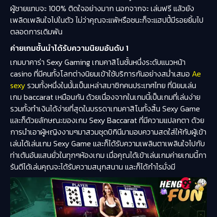
ผู้ชายแทบจะ 100% ติดใจอย่างมาก นอกจากจะ เล่นฟรี แล้วยัง
เพลิดเพลินใจไปในตัว ไม่ว่าคุณจะแพ้หรือชนะก็จะแฮปปี้มีรอยยิ้มไป
ตลอดการเดิมพัน
ค่ายเกมชั้นนำได้รับความนิยมอันดับ 1
เกมบาคาร่า Sexy Gaming เกมคาสิโนชั้นหนึ่งระดับแนวหน้า
casino ที่มีคนทั้งโลกต่างนิยมเข้าใช้บริการกันอย่างสม่ำเสมอ
Ae
sexy
รวมทั้งหนึ่งในนั้นเป็นเหล่าสมาชิกคนประเทศไทย ที่นิยมเล่น
เกม baccarat เหมือนกัน ด้วยเนื่องจากในเกมนี้เป็นเกมที่เล่นง่าย
รวมทั้งทำเงินได้ง่ายที่สุดในบรรดาเกมคาสิโนทั้งสิ้น Sexy Game
และก็ด้วยลักษณะของเกม Sexy Baccarat ที่มีความแปลกตา ด้วย
การนำเอาผู้หญิงงามๆมาสวมชุดบิกินีมามอบความสดใส่ให้กับผู้เข้า
เล่นได้เล่นเกม Sexy Game และก็ได้รับความเพลินตาเพลินใจไปกับ
ท่าเต้นอันแสนยั่วในทุกๆห้องเกม เมื่อคุณได้เข้าเล่นเกมค่ายเกมนี้กา
รันตีได้เล่นคุณจะได้รับความสนุกสนาน และก็ได้กำไรมั่งมี