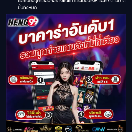
เผยไปยังบุคคลอื่นๆอย่างแน่แท้ และไม่มีปัญหาอะไรก็ตามเกิด
ขึ้นทั้งหมด