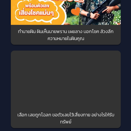
ทำนายฝัน ฝันเห็นนายพราน เผยลาง บอกโชค ล้วงลึก
ความหมายในฝันคุณ
เลือก เลขถูกโฉลก ขอตัวเลขไว้เสี่ยงทาย อย่างไรให้รับ
ทรัพย์