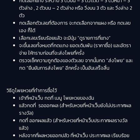
กดเลือกแทง ระหว่าง 3 ตัวบน – 3 ตัวโต๊ด – 3 ตัวหน้า – 3
ตัวล่าง , 2 ตัวบน – 2 ตัวล่าง หรือ วิ่งบน 3 ตัว และ วิ่งล่าง 2
ตัว
กดเลือกตัวเลขที่ต้องการ จะกดเลือกจากแผง หรือ กดเลข
เอง ก็ได้
เลือกเลขเรียบร้อยแล้ว จะมีปุ่ม “ดูรายการที่แทง”
จะขึ้นเลขทั้งหมดที่กดเเทง ยอดเดิมพัน (ราคาซื้อ) และอัตรา
จ่าย ให้ทราบก่อนที่จะส่งโพยที่ครั้ง
ตรวจเช็คความถูกต้องของตัวเลข จากนั้นกด “ส่งโพย” และ
กด “ยืนยันการส่งโพย” อีกครั้ง เป็นอันเสร็จสิ้น
วิธีดูโพยหวยที่ทำการซื้อไว้
เข้าที่หน้าเว็บ กดที่ เมนู โพยหวยของฉัน
แล้วกดที่ รอออกผล (สำหรับหวยที่หน้าเว็บยังไม่ประกาศผล
รางวัล)
กดที่ ออกผลแล้ว (สำหรับหวยที่หน้าเว็บประกาศผลรางวัล
แล้ว)
หลังจากที่ผลหวยออกปล้ว ที่หน้าเว็บ ประกาศผล เรียบร้อย