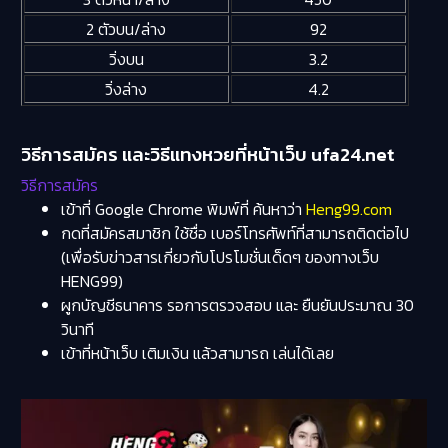
2 ตัวบน/ล่าง
92
วิ่งบน
3.2
วิ่งล่าง
4.2
วิธีการสมัคร และวิธีแทงหวยที่หน้าเว็บ ufa24.net
วิธีการสมัคร
เข้าที่ Google Chrome พิมพ์ที่ ค้นหาว่า
Heng99.com
กดที่สมัครสมาชิก ใช้ชื่อ เบอร์โทรศัพท์ที่สามารถติดต่อไป
(เพื่อรับข่าวสารเกี่ยวกับโปรโมชั่นเด็ดๆ ของทางเว็บ
HENG99)
ผูกบัญชีธนาคาร รอการตรวจสอบ และ ยืนยันประมาณ 30
วินาที
เข้าที่หน้าเว็บ เติมเงิน แล้วสามารถ เล่นได้เลย