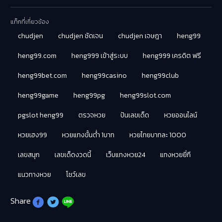
แท็กที่เกี่ยวข้อง
chudjen
chudjen ชัดเจน
chudjen เจษฎา
heng99
heng99.com
heng999 เข้าสู่ระบบ
heng999 เครดิต ฟรี
heng99bet.com
heng99casino
heng99club
heng99game
heng99pg
heng99slot.com
pgslot heng99
ตรวจหวย
ปันเลขเด็ด
หวยออนไลน์
หวยเฮง99
หวยแทงขั้นต่ำ 1บาท
หวยไทยบาทละ 1000
เลขสนุก
เลขเด็ดงวดนี้
เว็บแทงหวย24
แทงหวยยี่กี
แนวทางหวย
โชว์เลข
Share