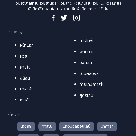
หวยรัฐบาลไทย, หวยฮานอย, หวยลาว, หวยมาเลย์, หวยหุ้น, หวยยี่กี และ
ยังมีคาสิโนออนไลน์ และเกมเดิมพันอีกมากมายให้เล่น
หมวดหมู่
โปรโมชั่น
หน้าแรก
พนันบอล
หวย
บอลสด
คาสิโน
บ้านผลบอล
สล็อต
ค่ายเกม/คาสิโน
บาคาร่า
สูตรเกม
เกมส์
คำค้นหา
เฮง99
คาสิโน
แทงบอลออนไลน์
บาคาร่า