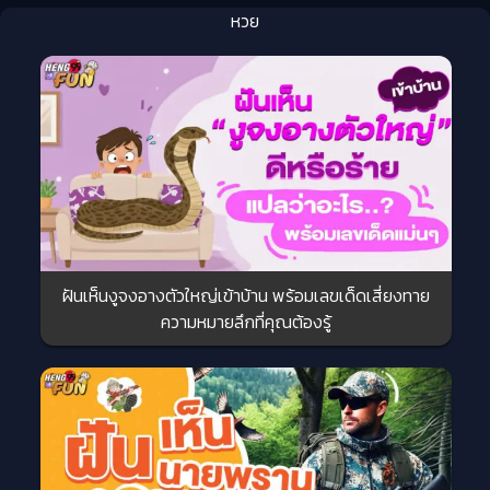
หวย
ฝันเห็นงูจงอางตัวใหญ่เข้าบ้าน พร้อมเลขเด็ดเสี่ยงทาย
ความหมายลึกที่คุณต้องรู้