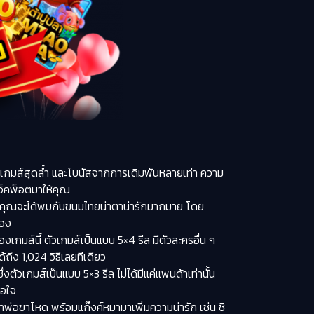
อบเกมส์สุดล้ำ และโบนัสจากการเดิมพันหลายเท่า ความ
จ็คพ็อตมาให้คุณ
ราะคุณจะได้พบกับขนมไทยน่าตาน่ารักมากมาย โดย
่อง
องเกมส์นี้ ตัวเกมส์เป็นแบบ 5×4 รีล มีตัวละครอื่น ๆ
ถึง 1,024 วิธีเลยทีเดียว
่งตัวเกมส์เป็นแบบ 5×3 รีล ไม่ได้มีแค่แพนด้าเท่านั้น
่อใจ
้าพ่อขาโหด พร้อมแก๊งค์หมามาเพิ่มความน่ารัก เช่น ชิ