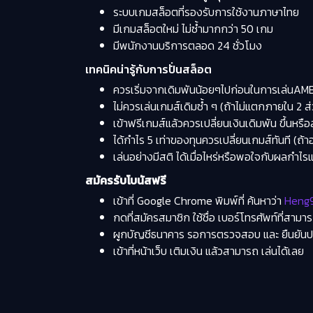
ระบบเกมสล็อตที่รองรับการใช้งานภาษาไทย
มีเกมสล็อตใหม่ ไม่ซ้ำมากกว่า 50 เกม
มีพนักงานบริการตลอด 24 ชั่วโมง
เทคนิคน่ารู้กับการปั่นสล็อต
ควรเริ่มจากเดิมพันน้อยๆไปก่อนในการเล่นAM
ไม่ควรเล่นเกมส์เดิมซ้ำ ๆ (ถ้าไม่แตกภายใน 2 ส
เข้าฟรีเกมส์แล้วควรเปลี่ยนเงินเดิมพัน ขึ้นห
ได้กำไร 5 เท่าของทุนควรเปลี่ยนเกมส์ทันที (ถ้า
เล่นอย่างมีสติ ได้เมื่อไหร่หรือพอใจกับผลกำไรแ
สมัครรับโบนัสฟรี
เข้าที่ Google Chrome พิมพ์ที่ ค้นหาว่า
Heng
กดที่สมัครสมาชิก ใช้ชื่อ เบอร์โทรศัพท์ที่สาม
ผูกบัญชีธนาคาร รอการตรวจสอบ และ ยืนยันป
เข้าที่หน้าเว็บ เติมเงิน แล้วสามารถ เล่นได้เลย