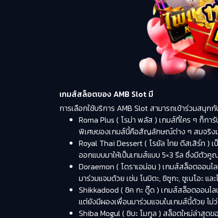
เกมส์สล็อตของ AMB Slot มี
การเลือกใช้บริการ AMB Slot สามารถเข้าร่วมสนุกกั
Roma Plus ( โรม่า พลัส )
เกมส์ที่ใคร ๆ ก็กา
พิเศษของเกมส์นี้คือสัญลักษณ์ต่าง ๆ สมจริงม
Royal Thai Dessert ( โรยัล ไทย ดีสเสิร์ท )
เป
ออกแบบมาให้เป็นเกมส์แบบ 5×3 รีล ซึ่งมีตัวคูณให
Doraemon ( โดราเอม่อน )
เกมส์สล็อตออนไลน์ที
มาร่วมแจมด้วย เช่น โนบิตะ, ชิซูกะ, ซูเนโอะ แ
Shikkadood ( ชิค กะ ดู๊ด )
เกมส์สล็อตออนไลน์ที
แต่ยังมีผองเพื่อนมาร่วมแจมในเกมส์นี้ด้วย ไม่
Shiba Mogul ( ชิบะ โมกูล )
สล็อตใหม่ล่าสุดขอ