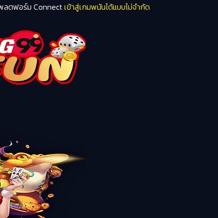
ทุกแพลตฟอร์ม Connect
เข้าสู่เกมพนันได้แบบไม่จำกัด