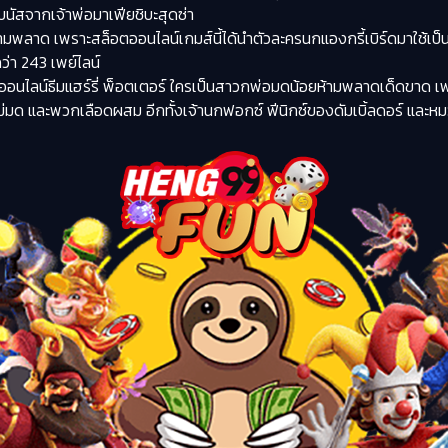
บนัสจากเจ้าพ่อมาเฟียชิบะสุดซ่า
ามพลาด เพราะสล็อตออนไลน์เกมส์นี้ได้นำตัวละครนกแองกรี้เบิร์ดมาใช้เป็
ว่า 243 เพย์ไลน์
อนไลน์ธีมแฮร์รี่ พ็อตเตอร์ ใครเป็นสาวกพ่อมดน้อยห้ามพลาดเด็ดขาด เพรา
่มด และพวกเลือดผสม อีกทั้งเจ้านกฟอกซ์ ฟีนิกซ์ของดัมเบิ้ลดอร์ และหมว