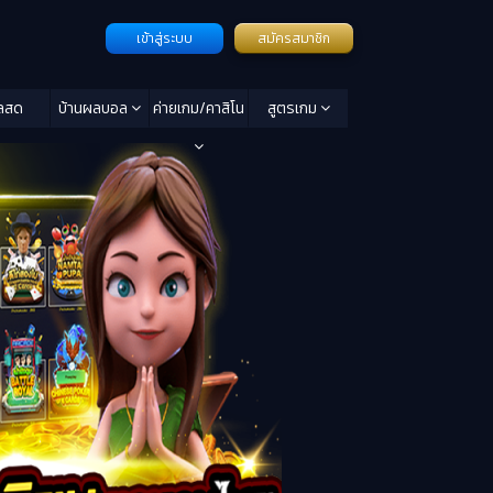
เข้าสู่ระบบ
สมัครสมาชิก
ลสด
บ้านผลบอล
ค่ายเกม/คาสิโน
สูตรเกม