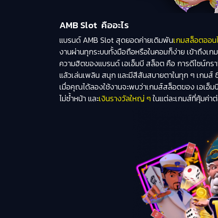
AMB Slot คืออะไร
แบรนด์
AMB Slot
สุดยอดค่ายเดิมพัน
เกมสล็อตออนไ
งานผ่านทุกระบบทั้งมือถือหรือในคอมก็ง่าย เข้าถึงเกม
ความฮิตของแบรนด์
เอเอ็มบี สล็อต
คือ การดีไซน์กรา
แล้วเล่นเพลิน สนุก และมีสีสันสบายตาในทุก ๆ เกมส์
เมื่อคุณได้ลองใช้งานจะพบว่าเกมส์สล็อตของ
เอเอ็มบ
ไม่ซ้ำหน้า และ
เงินรางวัลใหญ่ ๆ
ในแต่ละเกมส์ที่คุ้มค่