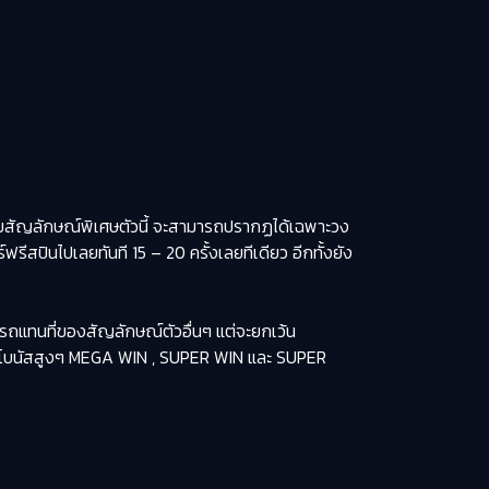
ดยสัญลักษณ์พิเศษตัวนี้ จะสามารถปรากฏได้เฉพาะวง
ฟรีสปินไปเลยทันที 15 – 20 ครั้งเลยทีเดียว อีกทั้งยัง
ถแทนที่ของสัญลักษณ์ตัวอื่นๆ แต่จะยกเว้น
ัลโบนัสสูงๆ MEGA WIN , SUPER WIN และ SUPER