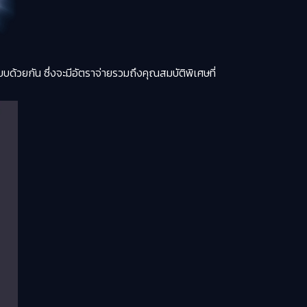
บด้วยกัน ซึ่งจะมีอัตราจ่ายรวมถึงคุณสมบัติพิเศษที่