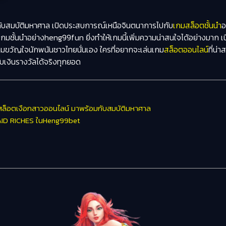
ับสมบัติมหาศาล เปิดประสบการณ์เหนือจินตนาการไปกับ
เกมสล็อตชั้นนำ
อ
ชั้นนำอย่างheng99fun ยิ่งทำให้เกมนี้เพิ่มความน่าสนใจได้อย่างมาก เนื่
มขวัญใจนักพนันชาวไทยนั่นเอง ใครที่อยากจะเล่นเกม
สล็อตออนไลน์
ที่น่
ับเงินรางวัลได้จริงทุกยอด
มสล็อตเงือกสาวออนไลน์ มาพร้อมกับสมบัติมหาศาล
AID RICHES ในHeng99bet