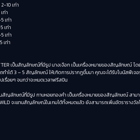
 2-10 เท่า
เท่า
5 เท่า
5 เท่า
5 เท่า
5 เท่า
ER เป็นสัญลักษณ์ที่มีรูป นางเงือก เป็นเครื่องหมายของสัญลักษณ์ โ
มารถทำได้ 3 – 5 สัญลักษณ์ ให้เกิดการปรากฏขึ้มมา คุณจะได้รับโบนัสฟีเจอร์
ปเรื่อยๆ จนกว่าจะหมดเวลาฟรีสปิน
นสัญลักษณ์ที่มีรูป กาบหอยทองคำ เป็นเครื่องหมายของสัญลักษณ์ สามาร
WILD จะแทนสัญลักษณ์ในเกมได้ทั้งหมดแล้ว ยังสามารถเพิ่มอัตรารางว