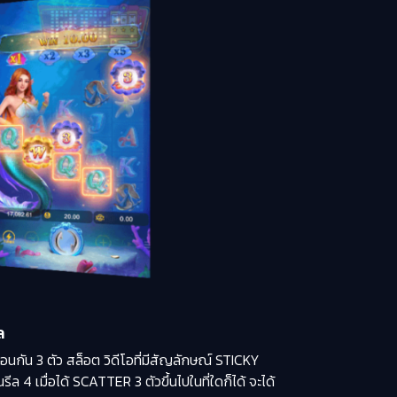
ล
อนกัน 3 ตัว สล็อต วิดีโอที่มีสัญลักษณ์ STICKY
 4 เมื่อได้ SCATTER 3 ตัวขึ้นไปในที่ใดก็ได้ จะได้