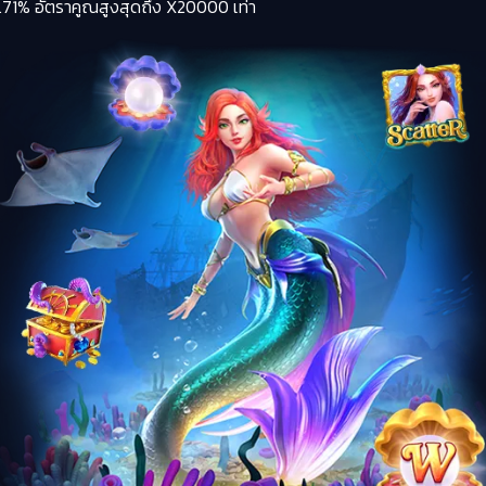
6.71% อัตราคูณสูงสุดถึง X20000 เท่า