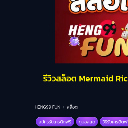
รีวิวสล็อต Mermaid Ri
HENG99 FUN
สล็อต
สมัครรับเครดิตฟรี
ดูบอลสด
วิธีรับเครดิตฟ