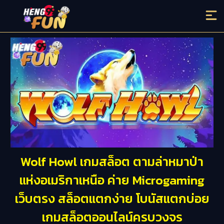
Wolf Howl เกมสล็อต ตามล่าหมาป่า
แห่งอเมริกาเหนือ ค่าย Microgaming
เว็บตรง สล็อตแตกง่าย โบนัสแตกบ่อย
เกมสล็อตออนไลน์ครบวงจร