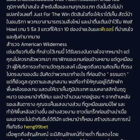
ภูมิภาคที่น่าสนใจ สำหรับสื่อและเกมทุกประเภท ดังนั้นจึงไม่น่า
แปลกใจเลยที่ Just For The Win ตัดสินใจที่จะให้เราได้เห็น สัตว์ป่า
ในอเมริกา พวกเขาสามารถรวมสิ่งใหม่ และน่าตื่นเต้นเข้าไว้ใน Wolf
Howl เกม 5 รีล 3 แถวที่ให้เรา 10 ช่องจ่ายเงินและ
ฟีเจอร์
ที่น่าสนใจ
และคุ้มค่ามากมาย
สำรวจ American Wilderness
เช่นเดียวกับชื่อ ที่กล่าวไว้เกมนี้ ได้รับแรงบันดาลใจจากหมาป่า แต่
คุณไม่ควรกลัวพวกเขา กราฟิกของเกมค่อนข้างหยาบ แต่ดูเหมือน
ว่า ผู้ให้บริการจะทำตามวัตถุประสงค์ เมื่อพูดถึงความคิดเห็น ที่ตรง
ไปตรงมาของฉัน ฉันคิดว่าพวกเขาทำอะไร ที่ค่อนข้าง ” ธรรมดา ”
แต่ก็ยังดูสะดุดตาและสนุกสนาน พอที่จะทำให้คุณอยู่ได้สักพัก
พื้นหลังของเกม แสดงให้เราเห็นภูมิประเทศ แบบคลาสสิกในฤดู
หนาว ของหมาป่าที่มีหิมะ และป่าจำนวนมากอยู่รอบ ๆ จากด้านหลัง
ของเส้นตาราง คุณจะเห็นแสงบางส่วน ที่ดูเหมือนแคมป์ไฟ และ
ทำให้พื้นหลังสว่างขึ้น อย่างสวยงาม ซาวด์แทร็กค่อนข้างน่าเบื่อ
และอาจจะไม่เข้ากับธีมได้ดีนัก แต่หมาป่าก็หอน สร้างประสบการณ์
ที่แท้จริง
heng99bet
เมื่อพูดถึงสัญลักษณ์ จะมีสัญลักษณ์ที่จ่ายต่ำ ที่แสดงโดย