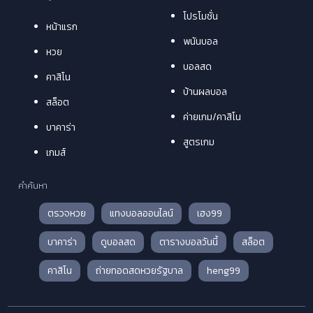
โปรโมชั่น
หน้าแรก
พนันบอล
หวย
บอลสด
คาสิโน
บ้านผลบอล
สล็อต
ค่ายเกม/คาสิโน
บาคาร่า
สูตรเกม
เกมส์
คำค้นหา
ตรวจหวย
แทงบอลออนไลน์
เฮง99
บาคาร่า
ดูบอลสด
ตารางบอลวันนี้
สล็อต
คาสิโน
ถ่ายทอดสดหวยรัฐบาล
heng99