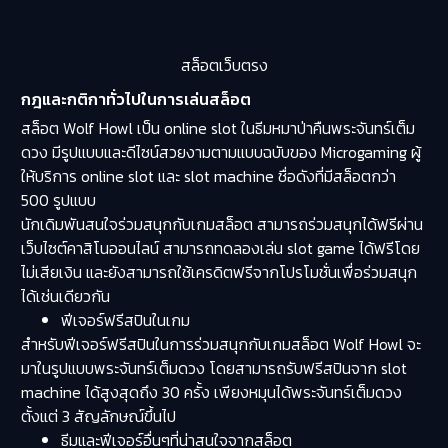
สล็อตเว็บตรง
กฎและกติกาทั่วไปในการเล่นสล็อต
สล็อต Wolf Howl เป็น online slot ในธีมหมาป่าคืนพระจันทร์เต็ม
ดวง มีรูปแบบและดีไซน์สวยงามตามแบบฉบับของ Microgaming ผู้
ให้บริการ online slot และ slot machine ชื่อดังที่มีสล็อตกว่า
500 รูปแบบ
นักเดิมพันสนใจร่วมสนุกกับเกมสล็อต สามารถร่วมสนุกได้ฟรีผ่าน
เว็บไซต์คาสิโนออนไลน์ สามารถทดลองเล่น slot game ได้ฟรีโดย
ไม่เสียเงิน และยังสามารถใช้เครดิตฟรีจากโปรโมชั่นเพื่อร่วมสนุก
ได้เช่นเดียวกัน
ฟีเจอร์ฟรีสปินในเกม
สำหรับฟีเจอร์ฟรีสปินในการร่วมสนุกกับเกมสล็อต Wolf Howl จะ
มาในรูปแบบพระจันทร์เต็มดวง โดยสามารถรับฟรีสปินจาก slot
machine ได้สูงสุดถึง 30 ครั้ง เพียงหมุนได้พระจันทร์เต็มดวง
ตั้งแต่ 3 สัญลักษณ์ขึ้นไป
ธีมและฟีเจอร์อื่นๆที่น่าสนใจจากสล็อต