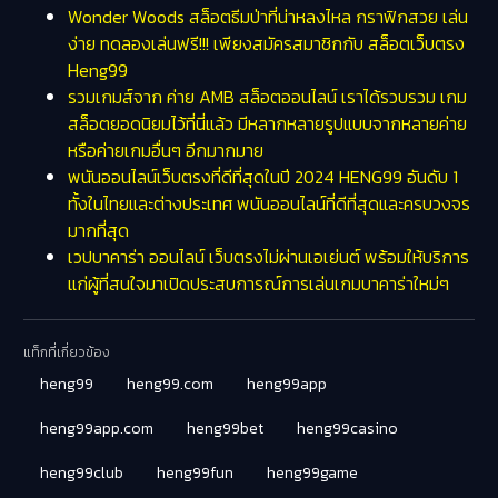
Wonder Woods สล็อตธีมป่าที่น่าหลงไหล กราฟิกสวย เล่น
ง่าย ทดลองเล่นฟรี!!! เพียงสมัครสมาชิกกับ สล็อตเว็บตรง
Heng99
รวมเกมส์จาก ค่าย AMB สล็อตออนไลน์ เราได้รวบรวม เกม
สล็อตยอดนิยมไว้ที่นี่แล้ว มีหลากหลายรูปแบบจากหลายค่าย
หรือค่ายเกมอื่นๆ อีกมากมาย
พนันออนไลน์เว็บตรงที่ดีที่สุดในปี 2024 HENG99 อันดับ 1
ทั้งในไทยและต่างประเทศ พนันออนไลน์ที่ดีที่สุดและครบวงจร
มากที่สุด
เวปบาคาร่า ออนไลน์ เว็บตรงไม่ผ่านเอเย่นต์ พร้อมให้บริการ
แก่ผู้ที่สนใจมาเปิดประสบการณ์การเล่นเกมบาคาร่าใหม่ๆ
แท็กที่เกี่ยวข้อง
heng99
heng99.com
heng99app
heng99app.com
heng99bet
heng99casino
heng99club
heng99fun
heng99game