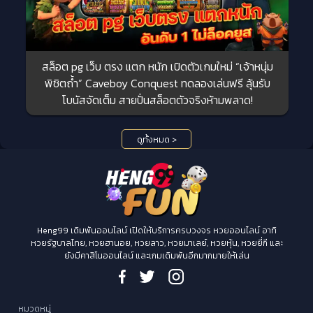
สล็อต pg เว็บ ตรง แตก หนัก เปิดตัวเกมใหม่ “เจ้าหนุ่ม
พิชิตถ้ำ” Caveboy Conquest ทดลองเล่นฟรี ลุ้นรับ
โบนัสจัดเต็ม สายปั่นสล็อตตัวจริงห้ามพลาด!
ดูทั้งหมด >
Heng99 เดิมพันออนไลน์ เปิดให้บริการครบวงจร หวยออนไลน์ อาทิ
หวยรัฐบาลไทย, หวยฮานอย, หวยลาว, หวยมาเลย์, หวยหุ้น, หวยยี่กี และ
ยังมีคาสิโนออนไลน์ และเกมเดิมพันอีกมากมายให้เล่น
หมวดหมู่