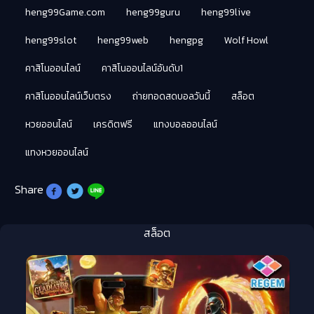
heng99Game.com
heng99guru
heng99live
heng99slot
heng99web
hengpg
Wolf Howl
คาสิโนออนไลน์
คาสิโนออนไลน์อันดับ1
คาสิโนออนไลน์เว็บตรง
ถ่ายทอดสดบอลวันนี้
สล็อต
หวยออนไลน์
เครดิตฟรี
แทงบอลออนไลน์
แทงหวยออนไลน์
Share
สล็อต