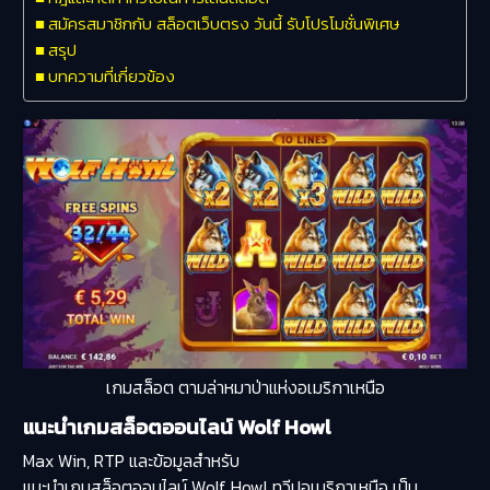
สมัครสมาชิกกับ สล็อตเว็บตรง วันนี้ รับโปรโมชั่นพิเศษ
สรุป
บทความที่เกี่ยวข้อง
เกมสล็อต ตามล่าหมาป่าแห่งอเมริกาเหนือ
แนะนำเกมสล็อตออนไลน์ Wolf Howl
Max Win, RTP และข้อมูลสำหรับ
แนะนำเกมสล็อตออนไลน์ Wolf Howl ทวีปอเมริกาเหนือ เป็น