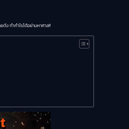
ายดัง ทำกำไรได้อย่ามหาศาล!!