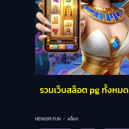
รวมเว็บสล็อต pg ทั้งหม
HENG99 FUN
สล็อต