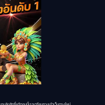
กมลิขสิทธิ์แท้ตอนนี้เราเตรียมทางเข้าเว็บตรงใหม่