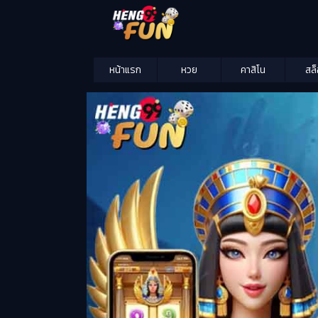
หน้าแรก
หวย
คาสิโน
สล