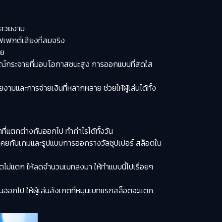
ี่สวยงาม
ฟเฟกต์เสียงที่สมจริง
ีย
ักษณ์กระจายที่มอบโอกาสชนะสูง การออกแบบที่สดใส
งามและการจ่ายเงินที่หลากหลาย ช่วยให้ผู้เล่นได้ทั้ง
ตที่แตกต่างกันออกไป ทำกำไรได้ทั้งวัน
ุ้นเคยกับเกมและรูปแบบการออกรางวัลซุปเปอร์ สล็อตใน
ล็อตไม่แตก ให้ลดจำนวนเบทลงมา ให้ทำแบบนี้ไปเรื่อยๆ
นออกไป ให้ผู้เล่นสังเกตที่หมุนเบทแรกสล็อตจะแตก