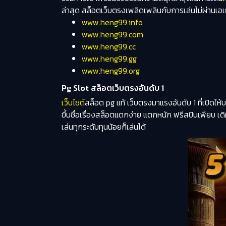
ล่าสุด สล็อตเว็บตรงเพลิดเพลินกับการเล่นไม่ผ่านเอเย่
www.heng99.info
www.heng99.com
www.heng99.cc
www.heng99.gg
www.heng99.org
Pg Slot สล็อตเว็บตรงอันดับ 1
เว็บไซต์
สล็อต pg แท้ เว็บตรงมาแรงอันดับ 1 ที่เปิดให
ขึ้นชื่อเรื่องสล็อตแตกง่าย แตกหนัก ฟรีสปินเพียบ เด
เล่นทุกระดับทุนน้อยก็เล่นได้