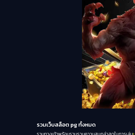
รวมเว็บสล็อต pg ทั้งหมด
รวมทางเข้าพร้อมรวบรวมความสนุกล่าสุดในการเล่น