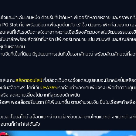
นใจและน่าเล่นเกมหนึ่ง ด้วยธีมที่น่าค้นหา ฟีเจอร์ที่หลากหลาย และกราฟิกท
 Slot ที่มาพร้อมธีมมาเฟียสุดตื่นเต้น เร้าใจ ด้วยกราฟิกที่สวยงาม เอ
อนไลน์ที่ได้แรงบันดาลใจมาจากความเชื่อเรื่องสัตว์มงคลในวัฒนธรรมเอเช
นป่าลึกพร้อมสัตว์ป่าที่น่ารัก มีฟีเจอร์มากมาย เช่น สปินฟรี และสัญล
งผู้เล่นหลายคน
นจีนที่เป็นที่นิยม มีรูปแบบการเล่นที่เป็นเอกลักษณ์ พร้อมสัญลักษณ์ที่สวย
ัดเล่นเกม
สล็อตออนไลน์
ที่สล็อตเว็บตรงซึ่งแต่ละรูปแบบจะมีเทคนิคปั่นสล็อ
่นสล็อตฟรี ได้ที่เว็บ
UFA365
เราก่อนที่จะลงเดิมพันจริง เพื่อทำความค
ินจริง ลดความเสี่ยงได้มากที่สุดของนักพนัน
เรื่อยๆ พอสล็อตเริ่มแตก ให้เพิ่มเบทขึ้น ตามจำนวนเงิน ปั่นไปเรื่อยๆถ้าส
วงเวลาโบนัสไทม์ สล็อตแตกง่าย แต่ละช่วงเวลาเกมไหนแตกดี จะแตกต่างกั
รอนานก็ทำกำไรได้แล้ว