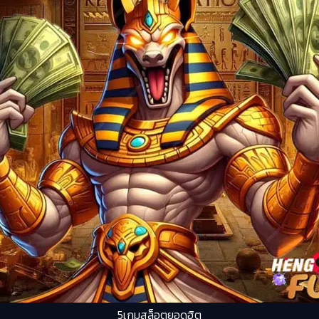
5เกมสล็อตยอดฮิต