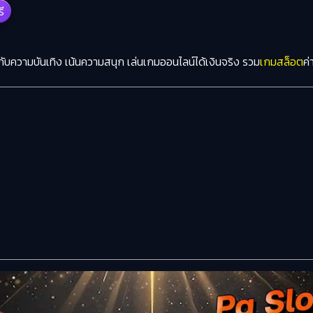
รี
กับความบันเทิง เน้นความสนุก เล่นเกมออนไลน์ได้เงินจริง รวม
เกมสล็อต
ค่