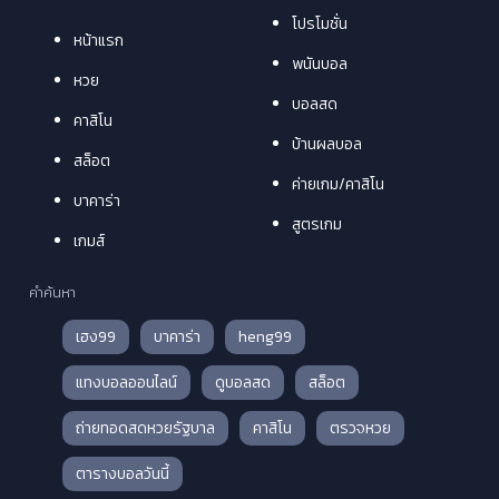
โปรโมชั่น
หน้าแรก
พนันบอล
หวย
บอลสด
คาสิโน
บ้านผลบอล
สล็อต
ค่ายเกม/คาสิโน
บาคาร่า
สูตรเกม
เกมส์
คำค้นหา
เฮง99
บาคาร่า
heng99
แทงบอลออนไลน์
ดูบอลสด
สล็อต
ถ่ายทอดสดหวยรัฐบาล
คาสิโน
ตรวจหวย
ตารางบอลวันนี้