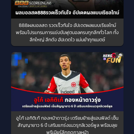
888ผลบอลสด รวดเร็วทันใจ อัปเดตผลแบบเรียลไทม์
พร้อมโปรแกรมการแข่งขันฟุตบอลครบทุกลีกทั่วโลก ทั้ง
ลีกใหญ่ ลีกดัง อัปเดตไว แม่นยำทุกแมตช์
อูโก้ เอกิติเก้ กองหน้าดาวรุ่ง เตรียมย้ายสู่แอนฟิลด์ เซ็น
สัญญายาว 6 ปี เสริมแกร่งแนวรุกลิเวอร์พูล พร้อมลุย
พรีเมียร์ลีกฤดูกาลหน้า