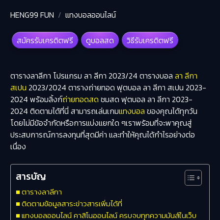
HENG99 FUN
แทงบอลออนไลน์
สมัครรับเครดิตฟรี
ดูบอลสด
วิธีรับเครดิตฟรี
ตารางลาลีกา โปรแกรม ลา ลีกา 2023/24 ตารางบอล
ลา ลีกา
สเปน
2023/2024 ตารางถ่ายทอด ฟุตบอล ลา ลีกา สเปน 2023-
2024 พร้อมลิ้งก์
ถ่ายทอดสด
ชมสด ฟุตบอล ลา ลีกา 2023-
2024 ติดตามได้ที่นี่ สามารถเล่นเกม
แทงบอล
ของคุณได้ทุกวัน
โดยไม่มีข้อจำกัดหรือการแบ่งแยกใด ๆเราพร้อมที่จะพาคุณสู่
ประสบการณ์การลงทุนที่สุดมีค่า และทำให้คุณได้กำไรอย่างต่อ
เนื่อง
สารบัญ
ตารางลาลีกา
ติดตามข้อมูลสาระข่าวสารเพิ่มได้ที่
แทงบอลออนไลน์ คาสิโนออนไลน์ ครบจบทุกความมันส์ในเว็บ