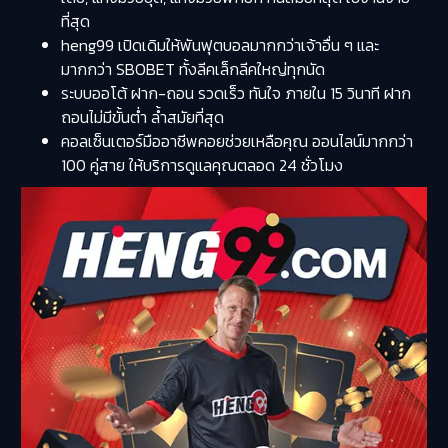
ที่สุด
heng99 เปิดเดิมให้พันฟุตบอลมากกว่าเจ้าอื่น ๆ และ
มากกว่า SBOBET ทั้งลีคเล็กลีคใหญ่ทุกนัด
ระบบออโต้ ฝาก-ถอน รวดเร็ว ทันใจ ภายใน 15 วินาที ฝาก
ถอนไม่มีขั้นต่ำ ล้ำสมัยที่สุด
คอลเซ็นเตอร์มืออาชีพคอยช่วยเหลือคุณ ออนไลน์มากกว่า
100 คู่สาย ให้บริการดูแลคุณตลอด 24 ชั่วโมง