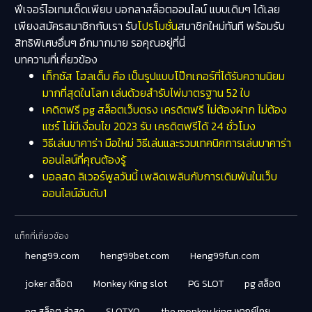
ฟีเจอร์ไอเทมเด็ดเพียบ บอกลาสล็อตออนไลน์ แบบเดิมๆ ได้เลย
เพียงสมัครสมาชิกกับเรา รับ
โปรโมชั่น
สมาชิกใหม่ทันที พร้อมรับ
สิทธิพิเศษอื่นๆ อีกมากมาย รอคุณอยู่ที่นี่
บทความที่เกี่ยวข้อง
เท็กซัส โฮลเด็ม คือ เป็นรูปแบบโป๊กเกอร์ที่ได้รับความนิยม
มากที่สุดในโลก เล่นด้วยสำรับไพ่มาตรฐาน 52 ใบ
เคดิตฟรี pg สล็อตเว็บตรง เครดิตฟรี ไม่ต้องฝาก ไม่ต้อง
แชร์ ไม่มีเงื่อนไข 2023 รับ เครดิตฟรีได้ 24 ชั่วโมง
วิธีเล่นบาคาร่า มือใหม่ วิธีเล่นและรวมเทคนิคการเล่นบาคาร่า
ออนไลน์ที่คุณต้องรู้
บอลสด ลิเวอร์พูลวันนี้ เพลิดเพลินกับการเดิมพันในเว็บ
ออนไลน์อันดับ1
แท็กที่เกี่ยวข้อง
heng99.com
heng99bet.com
Heng99fun.com
joker สล็อต
Monkey King slot
PG SLOT
pg สล็อต
pg สล็อต ล่าสุด
SLOTXO
the monkey king พากย์ไทย