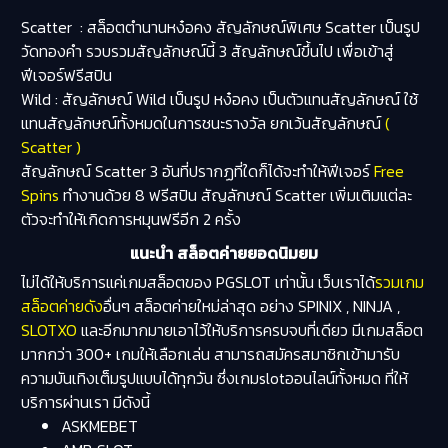
Scatter : สล็อตตำนานหง๋อคง สัญลักษณ์พิเศษ Scatter เป็นรูป
วัดทองคำ รวบรวมสัญลักษณ์นี้ 3 สัญลักษณ์ขึ้นไป เพื่อเข้าสู่
ฟีเจอร์ฟรีสปิน
Wild : สัญลักษณ์ Wild เป็นรูป หง๋อคง เป็นตัวแทนสัญลักษณ์ ใช้
แทนสัญลักษณ์ทั้งหมดในการชนะรางวัล ยกเว้นสัญลักษณ์
(
Scatter )
สัญลักษณ์ Scatter 3 อันที่ปรากฏที่ใดก็ได้จะทำให้ฟีเจอร์
Free
Spins
ทำงานด้วย 8 ฟรีสปิน สัญลักษณ์ Scatter เพิ่มเติมแต่ละ
ตัวจะทำให้เกิดการหมุนฟรีอีก 2 ครั้ง
แนะนำ สล็อตค่ายยอดนิมยม
ไม่ได้ให้บริการแค่เกมสล็อตของ PGSLOT เท่านั้น เว็บเราได้
รวมเกม
สล็อตค่ายดัง
อื่นๆ สล็อตค่ายใหม่ล่าสุด อย่าง SPINIX , NINJA ,
SLOTXO
และอีกมากมายเอาไว้ให้บริการครบจบที่เดียว มีเกมสล็อต
มากกว่า 300+ เกมให้เลือกเล่น สามารถสมัครสมาชิกเข้ามารับ
ความบันเทิงเต็มรูปแบบได้ทุกวัน ซึ่งเกมslotออนไลน์ทั้งหมด ที่ให้
บริการผ่านเรา มีดังนี้
ASKMEBET