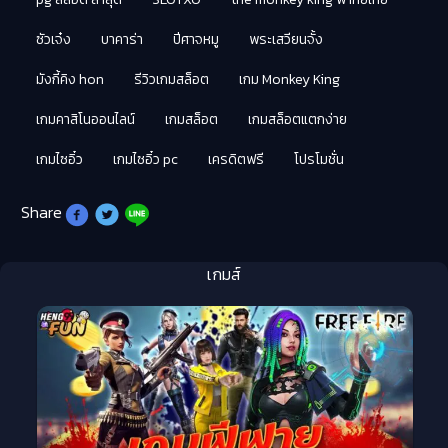
ซัวเจ๋ง
บาคาร่า
ปีศาจหมู
พระเสวียนจั้ง
มังกี้คิง hon
รีวิวเกมสล็อต
เกม Monkey King
เกมคาสิโนออนไลน์
เกมสล็อต
เกมสล็อตแตกง่าย
เกมไซอิ๋ว
เกมไซอิ๋ว pc
เครดิตฟรี
โปรโมชั่น
Share
เกมส์