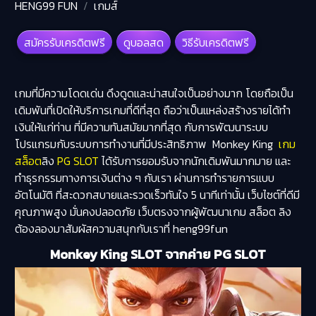
HENG99 FUN
เกมส์
สมัครรับเครดิตฟรี
ดูบอลสด
วิธีรับเครดิตฟรี
เกมที่มีความโดดเด่น ดึงดูดและน่าสนใจเป็นอย่างมาก โดยถือเป็น
เดิมพันที่เปิดให้บริการเกมที่ดีที่สุด ถือว่าเป็นแหล่งสร้างรายได้ทำ
เงินให้แก่ท่าน ที่มีความทันสมัยมากที่สุด กับการพัฒนาระบบ
โปรแกรมกับระบบการทำงานที่มีประสิทธิภาพ Monkey King
เกม
สล็อต
ลิง
PG SLOT
ได้รับการยอมรับจากนักเดิมพันมากมาย และ
ทำธุรกรรมทางการเงินต่าง ๆ กับเรา ผ่านการทำรายการแบบ
อัตโนมัติ ที่สะดวกสบายและรวดเร็วทันใจ 5 นาทีเท่านั้น เว็บไซต์ที่ดีมี
คุณภาพสูง มั่นคงปลอดภัย เว็บตรงจากผู้พัฒนาเกม สล็อต ลิง
ต้องลองมาสัมผัสความสนุกกับเราที่ heng99fun
Monkey King SLOT จากค่าย PG SLOT