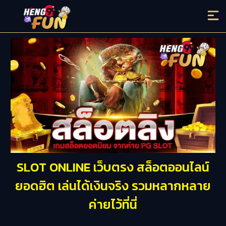
SLOT ONLINE เว็บตรง สล็อตออนไลน์
ยอดฮิต เล่นได้เงินจริง รวมหลากหลาย
ค่ายไว้ที่นี่