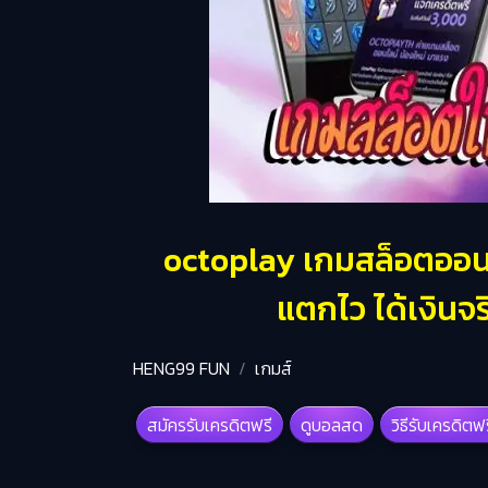
octoplay เกมสล็อตออนไล
แตกไว ได้เงินจร
HENG99 FUN
เกมส์
สมัครรับเครดิตฟรี
ดูบอลสด
วิธีรับเครดิตฟ