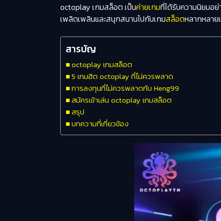
octoplay เกมสล็อต เป็น
ค่ายเกม
ที่ได้รับความนิยมอย
เพลิดเพลินและสนุกสนานไปกับเกม
สล็อต
หลากหลายแน
สารบัญ
octoplay เกมสล็อต
5 เกมฮิต octoplay ที่ไม่ควรพลาด
การลงทุนที่ไม่ควรพลาดกับ Heng99
สมัครเข้าเล่น octoplay เกมสล็อต
สรุป
บทความที่เกี่ยวข้อง