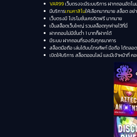
VAR99
เว็บตรงจะมีระบบริการ ฝากถอนอัตโนมั
มีบริการ
เกมคาสิโน
ให้เลือกมากมาย สล็อต อย
เว็บตรงมี โปรโมชั่นเครดิตฟรี มากมาย
เป็นสล็อตเว็บใหญ่ รวมสล็อตทุกค่ายไว้ที่นี่
ฝากถอนไม่มีขั่นต่ำ 1 บาทก็ฝากได้
มีระบบ ฝากถอนที่รองรับทุกธนาคาร
สล็อตมือถือ เล่นได้บนโทรศัพท์ มือถือ ได้ตลอดท
เปิดให้บริการ สล็อตออนไลน์ และมีเจ้าหน้าที่ 