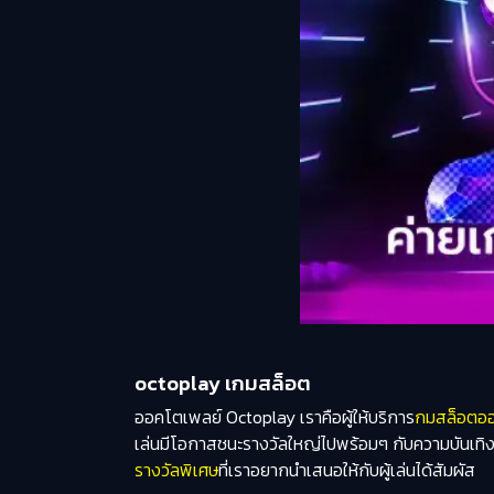
octoplay เกมสล็อต
ออคโตเพลย์ Octoplay เราคือผู้ให้บริการ
กมสล็อตออ
เล่นมีโอกาสชนะรางวัลใหญ่ไปพร้อมๆ กับความบันเทิ
รางวัลพิเศษ
ที่เราอยากนำเสนอให้กับผู้เล่นได้สัมผัส