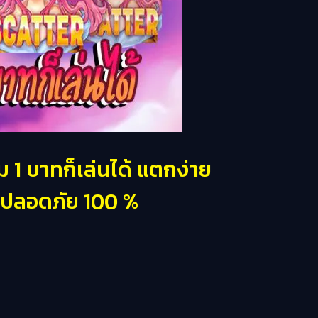
 1 บาทก็เล่นได้ แตกง่าย
ลา ปลอดภัย 100 %