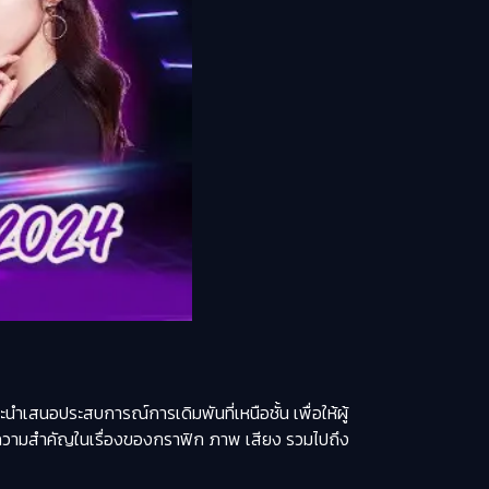
ะนำเสนอประสบการณ์การเดิมพันที่เหนือชั้น เพื่อให้ผู้
้ความสำคัญในเรื่องของกราฟิก ภาพ เสียง รวมไปถึง