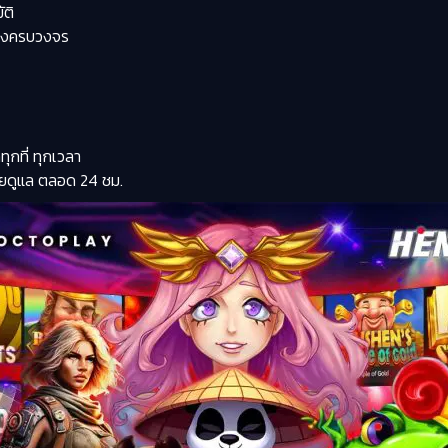
ติ
่างครบวงจร
ุกที่ ทุกเวลา
คอยดูแล ตลอด 24 ชม.