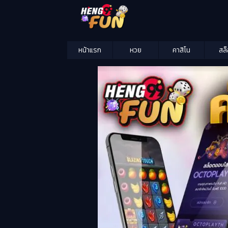
หน้าแรก
หวย
คาสิโน
สล