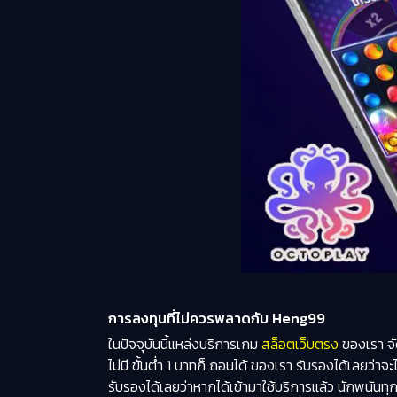
การลงทุนที่ไม่ควรพลาดกับ Heng99
ในปัจจุบันนี้แหล่งบริการเกม
สล็อตเว็บตรง
ของเรา จัด
ไม่มี ขั้นต่ำ 1 บาทก็ ถอนได้ ของเรา รับรองได้เลยว่าจะ
รับรองได้เลยว่าหากได้เข้ามาใช้บริการแล้ว นักพนันทุก